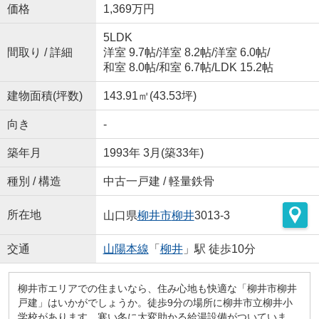
価格
1,369万円
5LDK
間取り / 詳細
洋室 9.7帖
/
洋室 8.2帖
/
洋室 6.0帖
/
和室 8.0帖
/
和室 6.7帖
/
LDK 15.2帖
建物面積(坪数)
143.91㎡(43.53坪)
向き
-
築年月
1993年 3月(築33年)
種別 / 構造
中古一戸建 / 軽量鉄骨
所在地
山口県
柳井市
柳井
3013-3
交通
山陽本線
「
柳井
」駅 徒歩10分
柳井市エリアでの住まいなら、住み心地も快適な「柳井市柳井
戸建」はいかがでしょうか。徒歩9分の場所に柳井市立柳井小
学校があります。寒い冬に大変助かる給湯設備がついていま