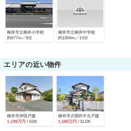
柳井市立柳井小学校
柳井市立柳井中学校
約677m／9分
約1004m／13分
エリアの近い物件
柳井市伊陸戸建
柳井市古開作中古戸建
1,199
万
円
/ 5DK
1,580
万
円
/ 5LDK