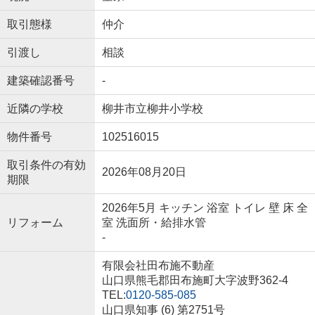
取引態様
仲介
引渡し
相談
建築確認番号
-
近隣の学校
柳井市立柳井小学校
物件番号
102516015
取引条件の有効
2026年08月20日
期限
2026年5月 キッチン 浴室 トイレ 壁 床 全
リフォーム
室 洗面所・給排水管
-
有限会社田布施不動産
山口県熊毛郡田布施町大字波野362-4
TEL:
0120-585-085
山口県知事 (6) 第2751号