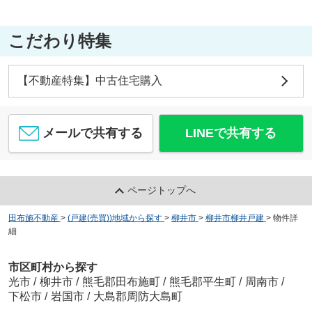
こだわり特集
【不動産特集】中古住宅購入
メールで共有する
LINEで共有する
ページトップへ
田布施不動産
>
(戸建(売買))地域から探す
>
柳井市
>
柳井市柳井戸建
>
物件詳
細
市区町村から探す
光市
/
柳井市
/
熊毛郡田布施町
/
熊毛郡平生町
/
周南市
/
下松市
/
岩国市
/
大島郡周防大島町