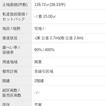
土地面積(坪数)
126.72㎡(38.33坪)
私道負担面積 /
- / 要 15.00㎡
セットバック
地目 / 地勢
宅地 / -
接道状況
-(東 公道 2.7m)(南 公道 2.6m)
建ぺい率 /
90% / 400%
容積率
用途地域
商業
都市計画
非線引区域
階建
2階建
総区画数 /
- / -
販売区画数
現況
空家