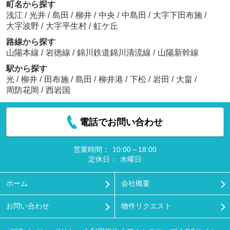
町名から探す
浅江
/
光井
/
島田
/
柳井
/
中央
/
中島田
/
大字下田布施
/
大字波野
/
大字平生村
/
虹ケ丘
路線から探す
山陽本線
/
岩徳線
/
錦川鉄道錦川清流線
/
山陽新幹線
駅から探す
光
/
柳井
/
田布施
/
島田
/
柳井港
/
下松
/
岩田
/
大畠
/
周防花岡
/
西岩国
電話でお問い合わせ
営業時間：
10:00～18:00
定休日：
水曜日
ホーム
会社概要
お問い合わせ
物件リクエスト