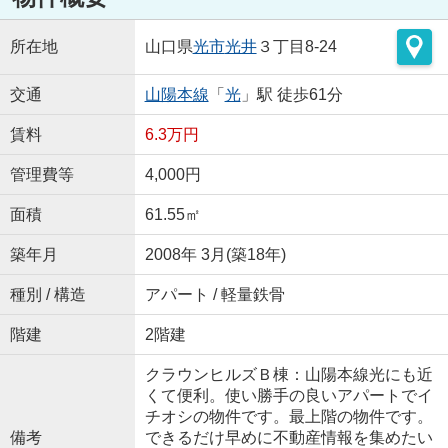
所在地
山口県
光市
光井
３丁目8-24
交通
山陽本線
「
光
」駅 徒歩61分
賃料
6.3万円
管理費等
4,000円
面積
61.55㎡
築年月
2008年 3月(築18年)
種別 / 構造
アパート / 軽量鉄骨
階建
2階建
クラウンヒルズＢ棟：山陽本線光にも近
くて便利。使い勝手の良いアパートでイ
チオシの物件です。最上階の物件です。
備考
できるだけ早めに不動産情報を集めたい