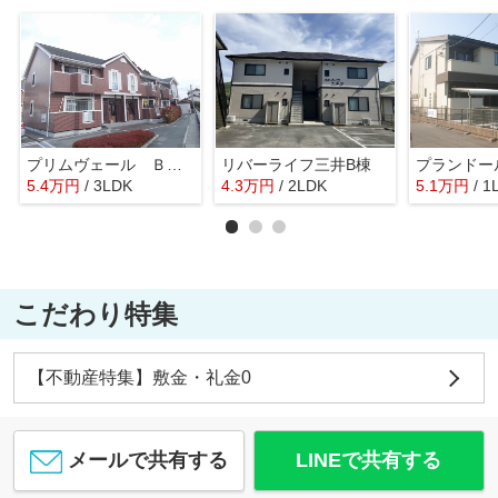
プリムヴェール Ｂ 3LDK
リバーライフ三井B棟
5.4
万
円
/ 3LDK
4.3
万
円
/ 2LDK
5.1
万
円
/ 1
こだわり特集
【不動産特集】敷金・礼金0
メールで共有する
LINEで共有する