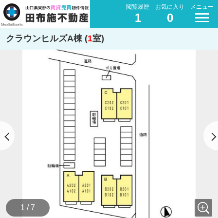
閲覧履歴
お気に入り
メニュー
1
0
クラウンヒルズA棟 (
1
室)
1 / 7