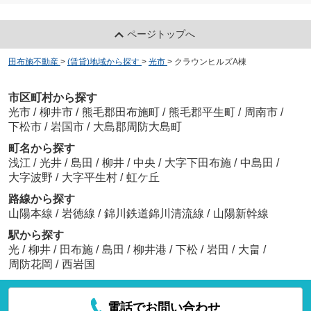
ページトップへ
田布施不動産
>
(賃貸)地域から探す
>
光市
>
クラウンヒルズA棟
市区町村から探す
光市
/
柳井市
/
熊毛郡田布施町
/
熊毛郡平生町
/
周南市
/
下松市
/
岩国市
/
大島郡周防大島町
町名から探す
浅江
/
光井
/
島田
/
柳井
/
中央
/
大字下田布施
/
中島田
/
大字波野
/
大字平生村
/
虹ケ丘
路線から探す
山陽本線
/
岩徳線
/
錦川鉄道錦川清流線
/
山陽新幹線
駅から探す
光
/
柳井
/
田布施
/
島田
/
柳井港
/
下松
/
岩田
/
大畠
/
周防花岡
/
西岩国
電話でお問い合わせ