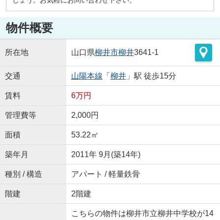
物件概要
所在地
山口県
柳井市
柳井
3641-1
交通
山陽本線
「
柳井
」駅 徒歩15分
賃料
6万円
管理費等
2,000円
面積
53.22㎡
築年月
2011年 9月(築14年)
種別 / 構造
アパート / 軽量鉄骨
階建
2階建
こちらの物件は柳井市立柳井中学校が14