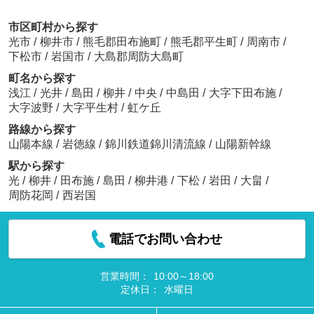
市区町村から探す
光市
/
柳井市
/
熊毛郡田布施町
/
熊毛郡平生町
/
周南市
/
下松市
/
岩国市
/
大島郡周防大島町
町名から探す
浅江
/
光井
/
島田
/
柳井
/
中央
/
中島田
/
大字下田布施
/
大字波野
/
大字平生村
/
虹ケ丘
路線から探す
山陽本線
/
岩徳線
/
錦川鉄道錦川清流線
/
山陽新幹線
駅から探す
光
/
柳井
/
田布施
/
島田
/
柳井港
/
下松
/
岩田
/
大畠
/
周防花岡
/
西岩国
電話でお問い合わせ
営業時間：
10:00～18:00
定休日：
水曜日