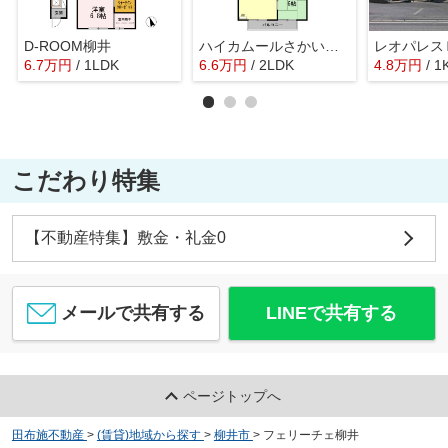
D-ROOM柳井
ハイカムールさかいびらき B棟
6.7
万
円
/ 1LDK
6.6
万
円
/ 2LDK
4.8
万
円
/ 1
こだわり特集
【不動産特集】敷金・礼金0
メールで共有する
LINEで共有する
ページトップへ
田布施不動産
>
(賃貸)地域から探す
>
柳井市
>
フェリーチェ柳井