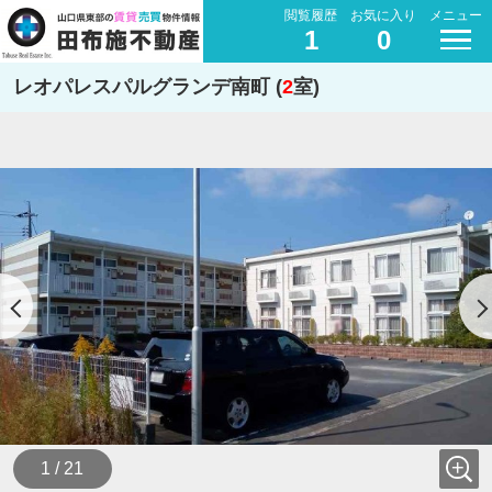
閲覧履歴
お気に入り
メニュー
1
0
レオパレスパルグランデ南町 (
2
室)
1 / 21