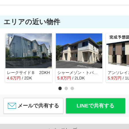
エリアの近い物件
レークサイドＢ 2DKH
シャーメゾン・トパーズS
4.6
万
円
/ 2DK
5.8
万
円
/ 2LDK
5.9
万
円
/ 1
メールで共有する
LINEで共有する