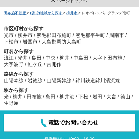
ページトップへ
田布施不動産
>
(賃貸)地域から探す
>
柳井市
>
レオパレスパルグランデ南町
市区町村から探す
光市
/
柳井市
/
熊毛郡田布施町
/
熊毛郡平生町
/
周南市
/
下松市
/
岩国市
/
大島郡周防大島町
町名から探す
浅江
/
光井
/
島田
/
中央
/
柳井
/
中島田
/
大字下田布施
/
大字波野
/
虹ケ丘
/
古開作
路線から探す
山陽本線
/
岩徳線
/
山陽新幹線
/
錦川鉄道錦川清流線
駅から探す
光
/
柳井
/
田布施
/
島田
/
柳井港
/
下松
/
岩田
/
大畠
/
徳山
/
生野屋
電話でお問い合わせ