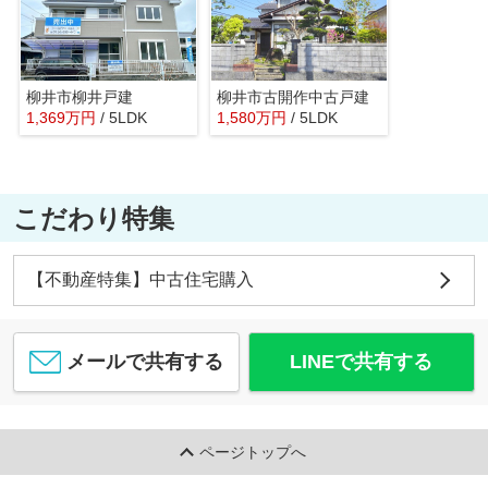
柳井市柳井戸建
柳井市古開作中古戸建
1,369
万
円
/ 5LDK
1,580
万
円
/ 5LDK
こだわり特集
【不動産特集】中古住宅購入
メールで共有する
LINEで共有する
ページトップへ