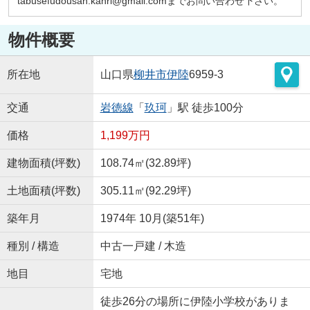
tabusefudousan.kanri@gmail.comまでお問い合わせ下さい。
物件概要
所在地
山口県
柳井市
伊陸
6959-3
交通
岩徳線
「
玖珂
」駅 徒歩100分
価格
1,199万円
建物面積(坪数)
108.74㎡(32.89坪)
土地面積(坪数)
305.11㎡(92.29坪)
築年月
1974年 10月(築51年)
種別 / 構造
中古一戸建 / 木造
地目
宅地
徒歩26分の場所に伊陸小学校がありま