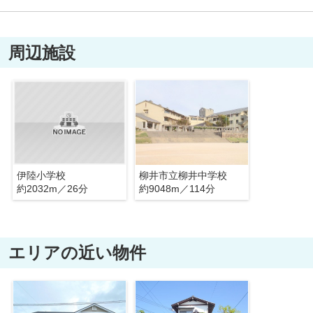
周辺施設
伊陸小学校
柳井市立柳井中学校
約2032m／26分
約9048m／114分
エリアの近い物件