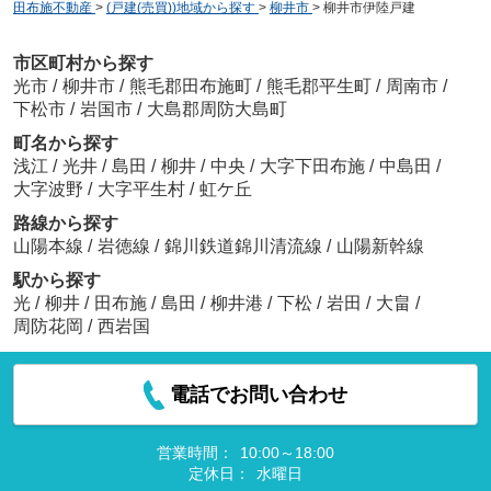
田布施不動産
>
(戸建(売買))地域から探す
>
柳井市
>
柳井市伊陸戸建
市区町村から探す
光市
/
柳井市
/
熊毛郡田布施町
/
熊毛郡平生町
/
周南市
/
下松市
/
岩国市
/
大島郡周防大島町
町名から探す
浅江
/
光井
/
島田
/
柳井
/
中央
/
大字下田布施
/
中島田
/
大字波野
/
大字平生村
/
虹ケ丘
路線から探す
山陽本線
/
岩徳線
/
錦川鉄道錦川清流線
/
山陽新幹線
駅から探す
光
/
柳井
/
田布施
/
島田
/
柳井港
/
下松
/
岩田
/
大畠
/
周防花岡
/
西岩国
電話でお問い合わせ
営業時間：
10:00～18:00
定休日：
水曜日