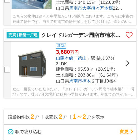
土地面積：340.13㎡（102.88坪）
山口県
周南市
大字須々万本郷
225-12
こちらの物件は須々万中学校が1715m以内にあります。こちらは中古の
戸建て物件です。当社で周南市の物件探しをして頂ければ、満足のいく
物件が見つかるまで精一杯サポートを致します。...
クレイドルガーデン周南市楠木第3 一号地
売買 | 新築一戸建
新築
3,680
万
円
山陽本線
「
徳山
」駅 徒歩37分
3LDK
建物面積：95.58㎡（28.91坪）
土地面積：203.80㎡（61.64坪）
山口県
周南市
楠木
２丁目19番4
ぜひ一度見ていただきたい、「クレイドルガーデン周南市楠木第3 一号
地」です。徒歩7分の場所に秋月小学校があります。初めてのマイホーム
に新築戸建てはいかがでしょうか。築2年以内...
2
2
1～2
該当物件数
戸
販売数
戸
戸を表示
駅で絞り込む
変更