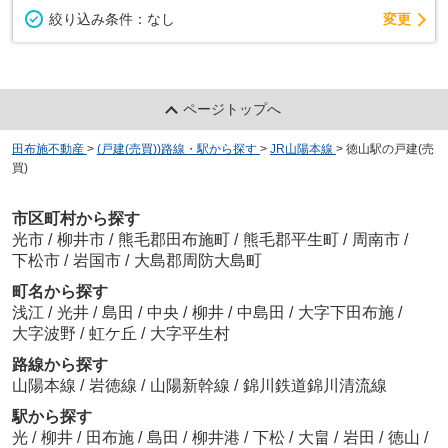
変更
絞り込み条件：
なし
ページトップへ
田布施不動産
>
(戸建(売買))路線・駅から探す
>
JR山陽本線
>
徳山駅の戸建(売
買)
市区町村から探す
光市
/
柳井市
/
熊毛郡田布施町
/
熊毛郡平生町
/
周南市
/
下松市
/
岩国市
/
大島郡周防大島町
町名から探す
浅江
/
光井
/
島田
/
中央
/
柳井
/
中島田
/
大字下田布施
/
大字波野
/
虹ケ丘
/
大字平生村
路線から探す
山陽本線
/
岩徳線
/
山陽新幹線
/
錦川鉄道錦川清流線
駅から探す
光
/
柳井
/
田布施
/
島田
/
柳井港
/
下松
/
大畠
/
岩田
/
徳山
/