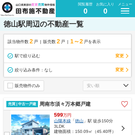
閲覧履歴
お気に入り
メニュー
0
0
徳山駅周辺の不動産一覧
2
2
1～2
該当物件数
戸
販売数
戸
戸を表示
駅で絞り込む
変更
変更
絞り込み条件：
なし
販売物件のみ
周南市須々万本郷戸建
売買 | 中古一戸建
599
万
円
山陽本線
「
徳山
」駅 徒歩150分
3LDK
建物面積：150.09㎡（45.40坪）