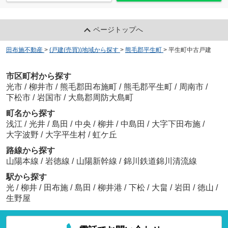
ページトップへ
田布施不動産
>
(戸建(売買))地域から探す
>
熊毛郡平生町
>
平生町中古戸建
市区町村から探す
光市
/
柳井市
/
熊毛郡田布施町
/
熊毛郡平生町
/
周南市
/
下松市
/
岩国市
/
大島郡周防大島町
町名から探す
浅江
/
光井
/
島田
/
中央
/
柳井
/
中島田
/
大字下田布施
/
大字波野
/
大字平生村
/
虹ケ丘
路線から探す
山陽本線
/
岩徳線
/
山陽新幹線
/
錦川鉄道錦川清流線
駅から探す
光
/
柳井
/
田布施
/
島田
/
柳井港
/
下松
/
大畠
/
岩田
/
徳山
/
生野屋