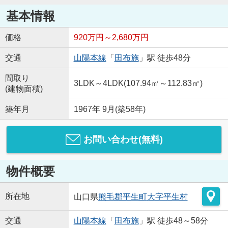
基本情報
価格
920万円～2,680万円
交通
山陽本線
「
田布施
」駅 徒歩48分
間取り
3LDK～4LDK(107.94㎡～112.83㎡)
(建物面積)
築年月
1967年 9月(築58年)
お問い合わせ(無料)
物件概要
所在地
山口県
熊毛郡平生町
大字平生村
交通
山陽本線
「
田布施
」駅 徒歩48～58分