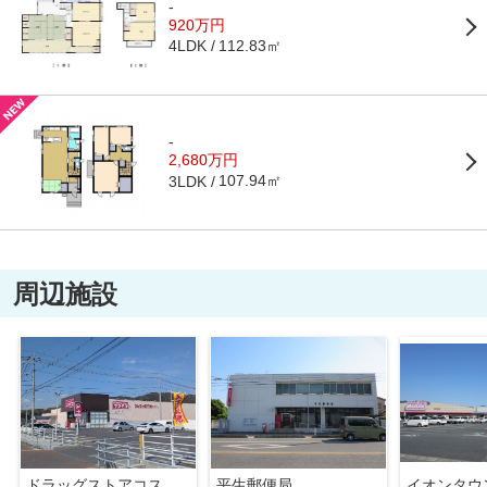
-
920万円
112.83㎡
4LDK
-
2,680万円
107.94㎡
3LDK
周辺施設
ドラッグストアコスモス平生店
平生郵便局
イオンタウ