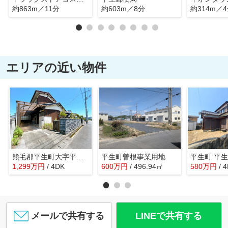
約863m／11分
約603m／8分
約314m／
エリアの近い物件
熊毛郡平生町大字平生村戸建
平生町曽根事業用地
平生町 平
1,299
万
円
/ 4DK
600
万
円
/ 496.94㎡
580
万
円
/ 
メールで共有する
LINEで共有する