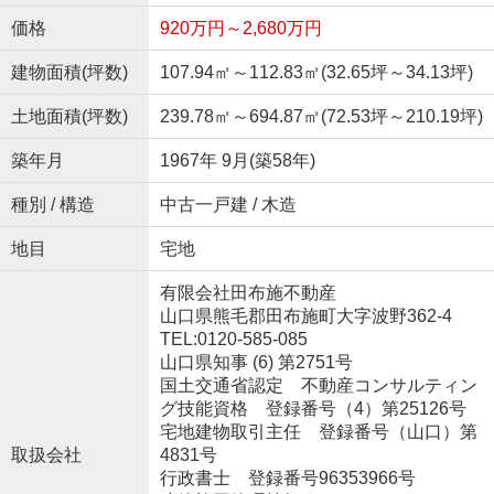
価格
920万円～2,680万円
建物面積(坪数)
107.94㎡～112.83㎡(32.65坪～34.13坪)
土地面積(坪数)
239.78㎡～694.87㎡(72.53坪～210.19坪)
築年月
1967年 9月(築58年)
種別 / 構造
中古一戸建 / 木造
地目
宅地
有限会社田布施不動産
山口県熊毛郡田布施町大字波野362-4
TEL:0120-585-085
山口県知事 (6) 第2751号
国土交通省認定 不動産コンサルティン
グ技能資格 登録番号（4）第25126号
宅地建物取引主任 登録番号（山口）第
取扱会社
4831号
行政書士 登録番号96353966号