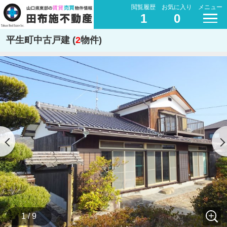
閲覧履歴
お気に入り
メニュー
1
0
平生町中古戸建 (
2
物件)
1 / 9