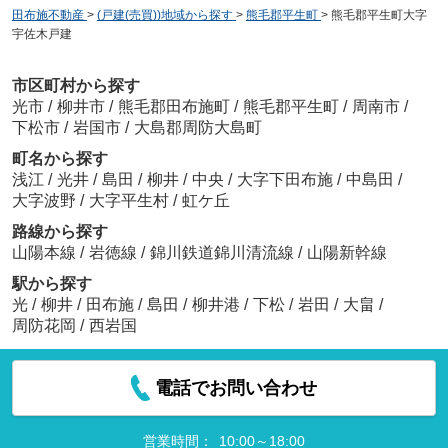
田布施不動産
>
(戸建(売買))地域から探す
>
熊毛郡平生町
>
熊毛郡平生町大字
宇佐木戸建
市区町村から探す
光市
/
柳井市
/
熊毛郡田布施町
/
熊毛郡平生町
/
周南市
/
下松市
/
岩国市
/
大島郡周防大島町
町名から探す
浅江
/
光井
/
島田
/
柳井
/
中央
/
大字下田布施
/
中島田
/
大字波野
/
大字平生村
/
虹ケ丘
路線から探す
山陽本線
/
岩徳線
/
錦川鉄道錦川清流線
/
山陽新幹線
駅から探す
光
/
柳井
/
田布施
/
島田
/
柳井港
/
下松
/
岩田
/
大畠
/
周防花岡
/
西岩国
電話でお問い合わせ
営業時間：
10:00～18:00