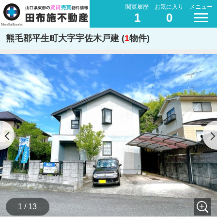
閲覧履歴
お気に入り
メニュー
1
0
熊毛郡平生町大字宇佐木戸建 (
1
物件)
1 / 13