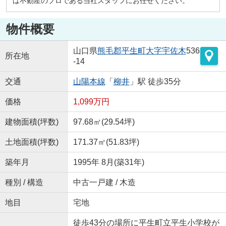
は不動産のプロである当社スタッフにお任せください。
物件概要
山口県
熊毛郡平生町
大字宇佐木
536
所在地
-14
交通
山陽本線
「
柳井
」駅 徒歩35分
価格
1,099万円
建物面積(坪数)
97.68㎡(29.54坪)
土地面積(坪数)
171.37㎡(51.83坪)
築年月
1995年 8月(築31年)
種別 / 構造
中古一戸建 / 木造
地目
宅地
徒歩43分の場所に平生町立平生小学校が