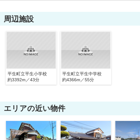
周辺施設
平生町立平生小学校
平生町立平生中学校
約3392m／43分
約4366m／55分
エリアの近い物件