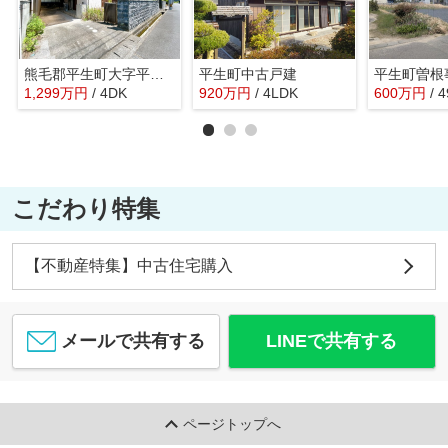
熊毛郡平生町大字平生村戸建
平生町中古戸建
平生町曽根
1,299
万
円
/ 4DK
920
万
円
/ 4LDK
600
万
円
/ 
こだわり特集
【不動産特集】中古住宅購入
メールで共有する
LINEで共有する
ページトップへ