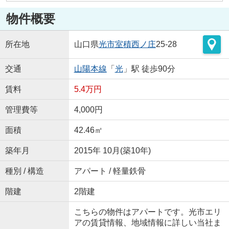
物件概要
所在地
山口県
光市
室積西ノ庄
25-28
交通
山陽本線
「
光
」駅 徒歩90分
賃料
5.4万円
管理費等
4,000円
面積
42.46㎡
築年月
2015年 10月(築10年)
種別 / 構造
アパート / 軽量鉄骨
階建
2階建
こちらの物件はアパートです。光市エリ
アの賃貸情報、地域情報に詳しい当社ま