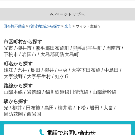
ページトップへ
田布施不動産
>
(賃貸)地域から探す
>
光市
>
ウィット室積Ⅳ
市区町村から探す
光市
/
柳井市
/
熊毛郡田布施町
/
熊毛郡平生町
/
周南市
/
下松市
/
岩国市
/
大島郡周防大島町
町名から探す
浅江
/
光井
/
島田
/
柳井
/
中央
/
大字下田布施
/
中島田
/
大字波野
/
大字平生村
/
虹ケ丘
路線から探す
山陽本線
/
岩徳線
/
錦川鉄道錦川清流線
/
山陽新幹線
駅から探す
光
/
柳井
/
田布施
/
島田
/
柳井港
/
下松
/
岩田
/
大畠
/
周防花岡
/
西岩国
電話でお問い合わせ