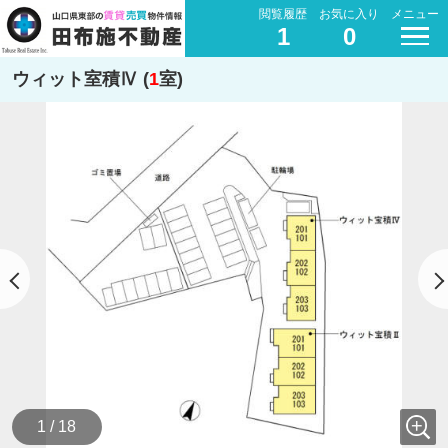
閲覧履歴
お気に入り
メニュー
1
0
ウィット室積Ⅳ (
1
室)
1 / 18