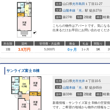
山口県
光市
島田
１丁目11-27
住所
交通
山陽本線
「
光
」駅 徒歩27分
築27年
2階建
軽量
築年
階数
構造
こちらの物件はアパートです。気になる
出来るだけお早目にお問い合わせくださ
所在階
賃料
管理費・共益費
敷金
礼金
間取り
3.9
万円
0ヶ月
1階
5,000円
1ヶ月
1K
2
サンライズ富士 B棟
山口県
光市
光井
４丁目10-5
住所
交通
山陽本線
「
光
」駅 徒歩65分
築33年
2階建
軽量
築年
階数
構造
新着情報：サンライズ富士 B棟の空室
です。ご希望の地域から物件の情報をご