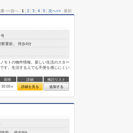
表示
<<前へ
1
2
3
4
5
次へ>>
最初
９号
警察署前」 停歩4分
ノモトの物件情報。新しい生活のスター
です。生活する上でも不便を感じにくい
面積
詳細
検討リスト
30.00㎡
詳細を見る
追加する
号
製鉄前」 停歩9分