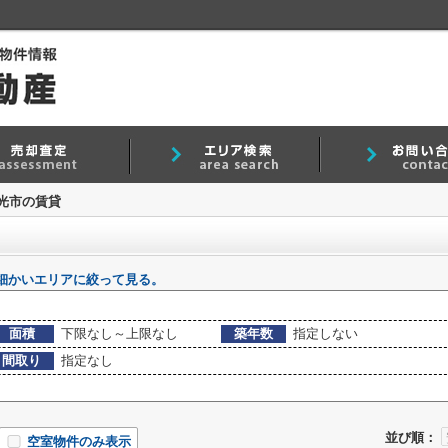
光市の賃貸
細かいエリアに絞って見る。
面積
下限なし～上限なし
築年数
指定しない
間取り
指定なし
並び順：
空室物件のみ表示