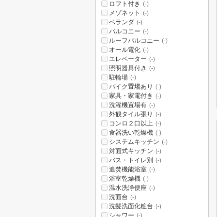
ロフト付き
(-)
メゾネット
(-)
ベランダ
(-)
バルコニー
(-)
ルーフバルコニー
(-)
オール電化
(-)
エレベーター
(-)
照明器具付き
(-)
駐輪場
(-)
バイク置場あり
(-)
家具・家電付き
(-)
洗濯機置場有
(-)
外観タイル張り
(-)
コンロ２口以上
(-)
食器洗い乾燥機
(-)
システムキッチン
(-)
対面式キッチン
(-)
バス・トイレ別
(-)
追焚機能浴室
(-)
浴室乾燥機
(-)
温水洗浄便座
(-)
洗面台
(-)
洗髪洗面化粧台
(-)
シャワー
(-)