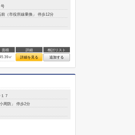
９号
高前（市役所線乗換」 停歩12分
面積
詳細
検討リスト
45.39㎡
詳細を見る
追加する
番１７
下小周防」 停歩2分