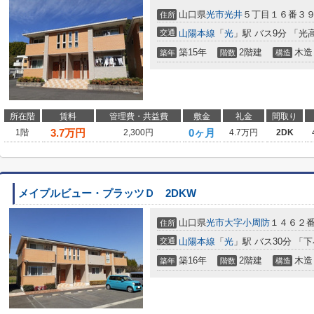
山口県
光市
光井
５丁目１６番３
住所
交通
山陽本線
「
光
」駅 バス9分 「光
築15年
2階建
木造
築年
階数
構造
所在階
賃料
管理費・共益費
敷金
礼金
間取り
3.7
万円
0ヶ月
1階
2,300円
4.7万円
2DK
メイプルビュー・プラッツＤ 2DKW
山口県
光市
大字小周防
１４６２
住所
交通
山陽本線
「
光
」駅 バス30分 「
築16年
2階建
木造
築年
階数
構造