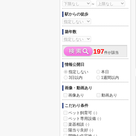
～
駅からの徒歩
築年数
197
件が該当
情報公開日
指定しない
本日
3日以内
1週間以内
画像・動画あり
画像あり
動画あり
こだわり条件
ペット飼育可
(-)
ペット専用設備
(-)
楽器相談
(-)
陽当り良好
(-)
閑静な住宅地