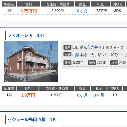
所在階
賃料
管理費・共益費
敷金
礼金
間取り
3.75
万円
0ヶ月
1階
3,500円
4.75万円
2DK
フィオーレＡ 1KT
山口県
光市
光井
４丁目３９－２
住所
交通
山陽本線
「
光
」駅 バス10分 「
築20年
2階建
木造
築年
階数
構造
所在階
賃料
管理費・共益費
敷金
礼金
間取り
3.9
万円
0ヶ月
0ヶ月
1階
1,700円
1R
セジュール島田 A棟 1Ｋ