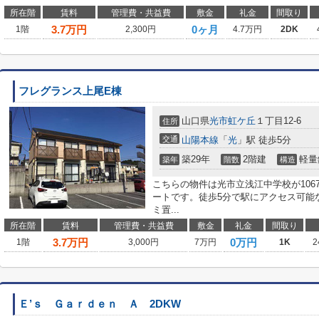
所在階
賃料
管理費・共益費
敷金
礼金
間取り
3.7
万円
0ヶ月
1階
2,300円
4.7万円
2DK
フレグランス上尾E棟
山口県
光市
虹ケ丘
１丁目12-6
住所
交通
山陽本線
「
光
」駅 徒歩5分
築29年
2階建
軽量
築年
階数
構造
こちらの物件は光市立浅江中学校が106
ートです。徒歩5分で駅にアクセス可能
ミ置...
所在階
賃料
管理費・共益費
敷金
礼金
間取り
3.7
万円
0万円
1階
3,000円
7万円
1K
2
Ｅ’ｓ Ｇａｒｄｅｎ Ａ 2DKW