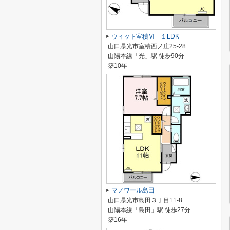
ウィット室積Ⅵ １LDK
山口県光市室積西ノ庄25-28
山陽本線「光」駅 徒歩90分
築10年
マノワール島田
山口県光市島田３丁目11-8
山陽本線「島田」駅 徒歩27分
築16年