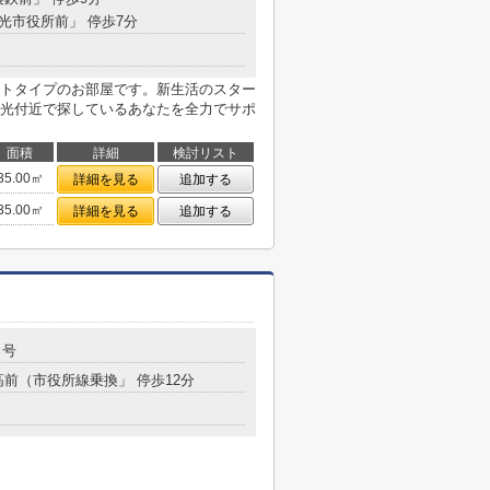
「光市役所前」 停歩7分
トタイプのお部屋です。新生活のスター
光付近で探しているあなたを全力でサポ
面積
詳細
検討リスト
35.00㎡
詳細を見る
追加する
35.00㎡
詳細を見る
追加する
８号
高前（市役所線乗換」 停歩12分