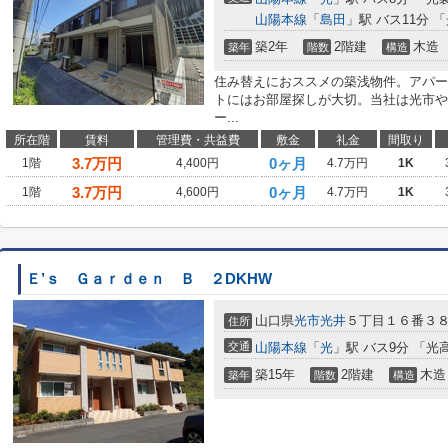
山陽本線
「
島田
」駅 バス11分 
築2年
2階建
木造
築年
階数
構造
住み替えにおススメの築浅物件。アパー
トにはお部屋探しが大切。当社は光市や
ー...
所在階
賃料
管理費・共益費
敷金
礼金
間取り
3.7
万円
0ヶ月
1階
4,400円
4.7万円
1K
3.7
万円
0ヶ月
1階
4,600円
4.7万円
1K
Ｅ’ｓ Ｇａｒｄｅｎ Ｂ ２DKHW
山口県
光市
光井
５丁目１６番３
住所
交通
山陽本線
「
光
」駅 バス9分 「光
築15年
2階建
木造
築年
階数
構造