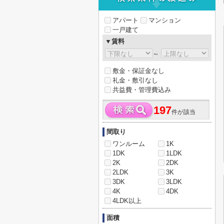
アパート
マンション
一戸建て
▼賃料
～
敷金・保証金なし
礼金・敷引なし
共益費・管理費込み
197
件が該当
間取り
ワンルーム
1K
1DK
1LDK
2K
2DK
2LDK
3K
3DK
3LDK
4K
4DK
4LDK以上
面積