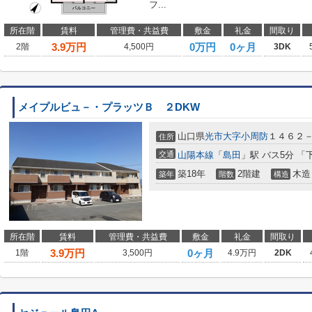
フ...
所在階
賃料
管理費・共益費
敷金
礼金
間取り
3.9
万円
0万円
0ヶ月
2階
4,500円
3DK
メイプルビュ－・プラッツＢ ２DKW
山口県
光市
大字小周防
１４６２
住所
交通
山陽本線
「
島田
」駅 バス5分 「
築18年
2階建
木造
築年
階数
構造
所在階
賃料
管理費・共益費
敷金
礼金
間取り
3.9
万円
0ヶ月
1階
3,500円
4.9万円
2DK