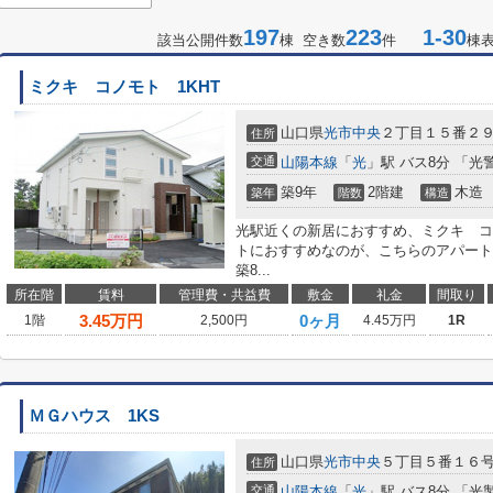
197
223
1-30
該当公開件数
棟 空き数
件
棟
ミクキ コノモト 1KHT
山口県
光市
中央
２丁目１５番２
住所
交通
山陽本線
「
光
」駅 バス8分 「光
築9年
2階建
木造
築年
階数
構造
光駅近くの新居におすすめ、ミクキ コ
トにおすすめなのが、こちらのアパート
築8...
所在階
賃料
管理費・共益費
敷金
礼金
間取り
3.45
万円
0ヶ月
1階
2,500円
4.45万円
1R
ＭＧハウス 1KS
山口県
光市
中央
５丁目５番１６
住所
交通
山陽本線
「
光
」駅 バス8分 「光