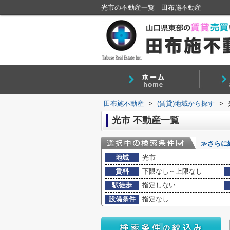
光市の不動産一覧｜田布施不動産
田布施不動産
>
(賃貸)地域から探す
>
光市 不動産一覧
≫さらに
地域
光市
賃料
下限なし～上限なし
駅徒歩
指定しない
設備条件
指定なし