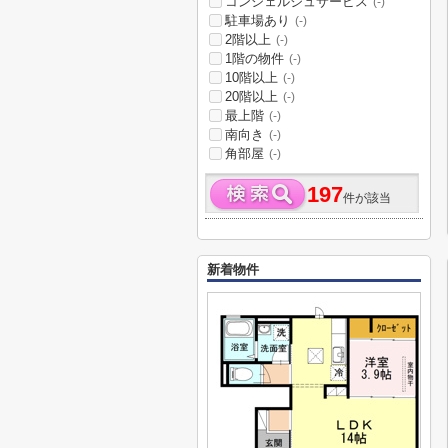
コンシェルジュサービス
(-)
駐車場あり
(-)
2階以上
(-)
1階の物件
(-)
10階以上
(-)
20階以上
(-)
最上階
(-)
南向き
(-)
角部屋
(-)
197
件が該当
新着物件