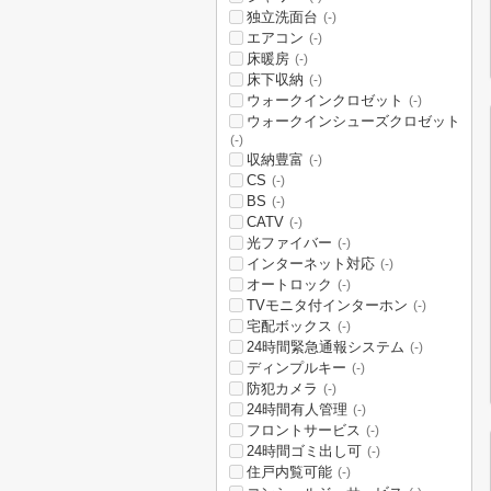
独立洗面台
(-)
エアコン
(-)
床暖房
(-)
床下収納
(-)
ウォークインクロゼット
(-)
ウォークインシューズクロゼット
(-)
収納豊富
(-)
CS
(-)
BS
(-)
CATV
(-)
光ファイバー
(-)
インターネット対応
(-)
オートロック
(-)
TVモニタ付インターホン
(-)
宅配ボックス
(-)
24時間緊急通報システム
(-)
ディンプルキー
(-)
防犯カメラ
(-)
24時間有人管理
(-)
フロントサービス
(-)
24時間ゴミ出し可
(-)
住戸内覧可能
(-)