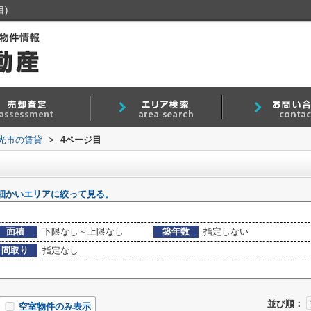
)
光市の賃貸
>
4ページ目
細かいエリアに絞って見る。
面積
下限なし～上限なし
築年数
指定しない
間取り
指定なし
並び順：
空室物件のみ表示