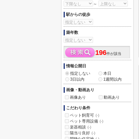
～
駅からの徒歩
築年数
196
件が該当
情報公開日
指定しない
本日
3日以内
1週間以内
画像・動画あり
画像あり
動画あり
こだわり条件
ペット飼育可
(-)
ペット専用設備
(-)
楽器相談
(-)
陽当り良好
(-)
閑静な住宅地