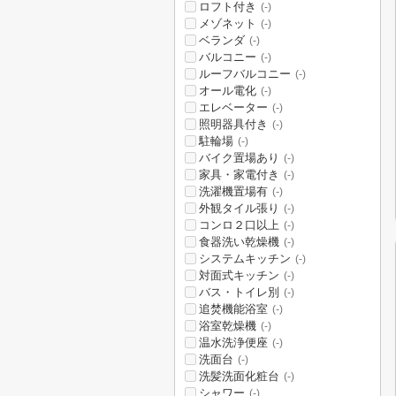
ロフト付き
(-)
メゾネット
(-)
ベランダ
(-)
バルコニー
(-)
ルーフバルコニー
(-)
オール電化
(-)
エレベーター
(-)
照明器具付き
(-)
駐輪場
(-)
バイク置場あり
(-)
家具・家電付き
(-)
洗濯機置場有
(-)
外観タイル張り
(-)
コンロ２口以上
(-)
食器洗い乾燥機
(-)
システムキッチン
(-)
対面式キッチン
(-)
バス・トイレ別
(-)
追焚機能浴室
(-)
浴室乾燥機
(-)
温水洗浄便座
(-)
洗面台
(-)
洗髪洗面化粧台
(-)
シャワー
(-)