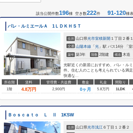
196
222
91-120
該当公開件数
棟 空き数
件
棟
パレ・ルミエールＡ 1ＬＤＫＨＳＴ
山口県
光市
室積新開
１丁目２番
住所
交通
山陽本線
「
光
」駅 バス14分 「
築3年
2階建
木造
築年
階数
構造
光駅近くの新居におすすめ、パレ・ルミ
件。住む人のことも考えられている満足
快適な...
所在階
賃料
管理費・共益費
敷金
礼金
間取り
4.8
万円
0ヶ月
1階
2,900円
5.8万円
1LDK
Ｂｏｓｃａｔｏ Ｌ Ⅱ 1KSW
山口県
光市
浅江
６丁目１２番２
住所