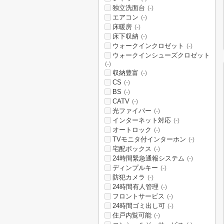
独立洗面台
(-)
エアコン
(-)
床暖房
(-)
床下収納
(-)
ウォークインクロゼット
(-)
ウォークインシューズクロゼット
(-)
収納豊富
(-)
CS
(-)
BS
(-)
CATV
(-)
光ファイバー
(-)
インターネット対応
(-)
オートロック
(-)
TVモニタ付インターホン
(-)
宅配ボックス
(-)
24時間緊急通報システム
(-)
ディンプルキー
(-)
防犯カメラ
(-)
24時間有人管理
(-)
フロントサービス
(-)
24時間ゴミ出し可
(-)
住戸内覧可能
(-)