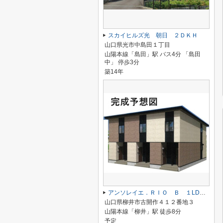
スカイヒルズ光 朝日 ２ＤＫＨ
山口県光市中島田１丁目
山陽本線「島田」駅 バス4分 「島田
中」 停歩3分
築14年
アンソレイエ．ＲＩＯ Ｂ １LDKHT
山口県柳井市古開作４１２番地３
山陽本線「柳井」駅 徒歩8分
予定