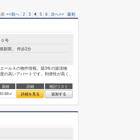
表示
<<前へ
2
3
4
5
6
次へ>>
最初
１０号
室積新開」 停歩2分
エールＡの物件情報。築3年の築浅物
度の高いアパートです。利便性が高く、
面積
詳細
検討リスト
40.88㎡
詳細を見る
追加する