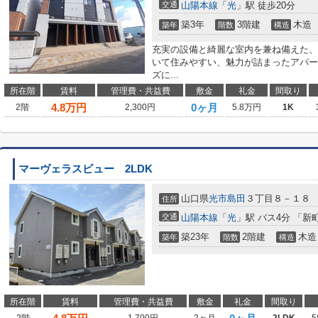
交通
山陽本線
「
光
」駅 徒歩20分
築3年
3階建
木造
築年
階数
構造
充実の設備と綺麗な室内を兼ね備えた、
いて住みやすい、魅力が詰まったアパー
ズに...
所在階
賃料
管理費・共益費
敷金
礼金
間取り
4.8
万円
0ヶ月
2階
2,300円
5.8万円
1K
マーヴェラスビュー 2LDK
山口県
光市
島田
３丁目８－１８
住所
交通
山陽本線
「
光
」駅 バス4分 「新
築23年
2階建
木造
築年
階数
構造
所在階
賃料
管理費・共益費
敷金
礼金
間取り