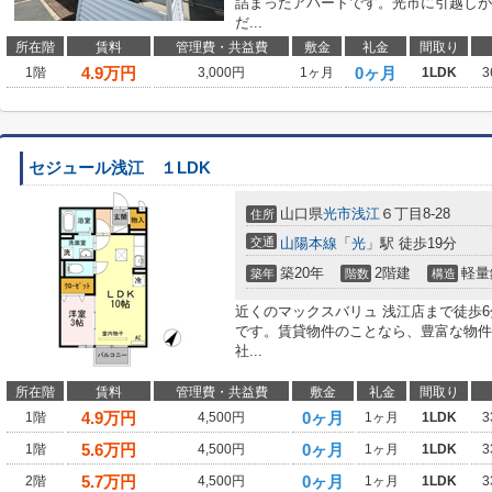
詰まったアパートです。光市に引越しが
だ...
所在階
賃料
管理費・共益費
敷金
礼金
間取り
4.9
万円
0ヶ月
1階
3,000円
1ヶ月
1LDK
3
セジュール浅江 １LDK
山口県
光市
浅江
６丁目8-28
住所
交通
山陽本線
「
光
」駅 徒歩19分
築20年
2階建
軽量
築年
階数
構造
近くのマックスバリュ 浅江店まで徒歩
です。賃貸物件のことなら、豊富な物件
社...
所在階
賃料
管理費・共益費
敷金
礼金
間取り
4.9
万円
0ヶ月
1階
4,500円
1ヶ月
1LDK
3
5.6
万円
0ヶ月
1階
4,500円
1ヶ月
1LDK
3
5.7
万円
0ヶ月
2階
4,500円
1ヶ月
1LDK
3