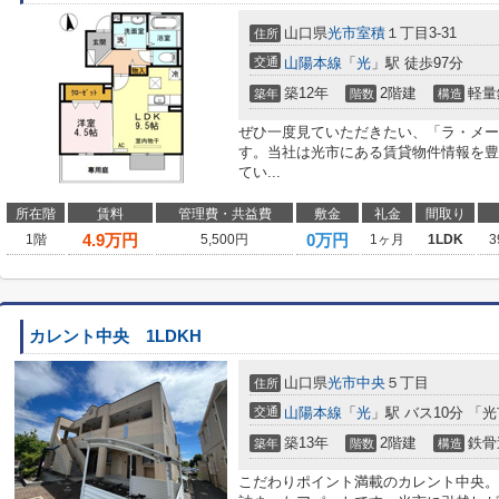
山口県
光市
室積
１丁目3-31
住所
交通
山陽本線
「
光
」駅 徒歩97分
築12年
2階建
軽量
築年
階数
構造
ぜひ一度見ていただきたい、「ラ・メー
す。当社は光市にある賃貸物件情報を豊
てい...
所在階
賃料
管理費・共益費
敷金
礼金
間取り
4.9
万円
0万円
1階
5,500円
1ヶ月
1LDK
3
カレント中央 1LDKH
山口県
光市
中央
５丁目
住所
交通
山陽本線
「
光
」駅 バス10分 「
築13年
2階建
鉄骨
築年
階数
構造
こだわりポイント満載のカレント中央。