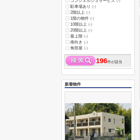
コンシェルジュサービス
(-)
駐車場あり
(-)
2階以上
(-)
1階の物件
(-)
10階以上
(-)
20階以上
(-)
最上階
(-)
南向き
(-)
角部屋
(-)
196
件が該当
新着物件