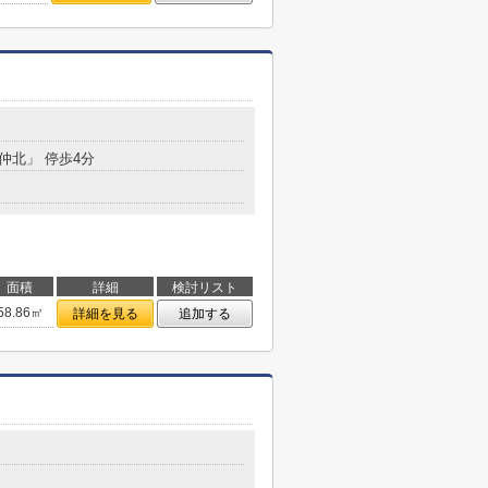
戸仲北」 停歩4分
面積
詳細
検討リスト
58.86㎡
詳細を見る
追加する