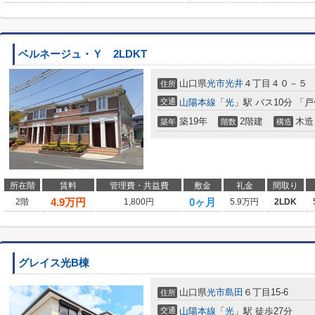
ベルネージュ・Ｙ 2LDKT
山口県
光市
光井
４丁目４０－５
住所
交通
山陽本線
「
光
」駅 バス10分 「
築19年
2階建
木造
築年
階数
構造
所在階
賃料
管理費・共益費
敷金
礼金
間取り
4.9
万円
0ヶ月
2階
1,800円
5.9万円
2LDK
グレイス光B棟
山口県
光市
島田
６丁目15-6
住所
交通
山陽本線
「
光
」駅 徒歩27分