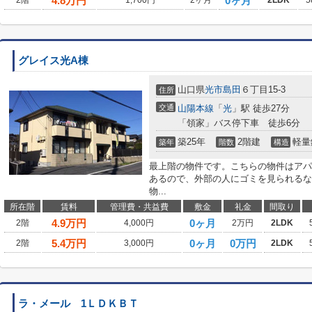
4.8
万円
0ヶ月
2階
1,700円
2ヶ月
2LDK
5
グレイス光A棟
山口県
光市
島田
６丁目15-3
住所
交通
山陽本線
「
光
」駅 徒歩27分
「領家」バス停下車 徒歩6分
築25年
2階建
軽量
築年
階数
構造
最上階の物件です。こちらの物件はアパ
あるので、外部の人にゴミを見られるな
物...
所在階
賃料
管理費・共益費
敷金
礼金
間取り
4.9
万円
0ヶ月
2階
4,000円
2万円
2LDK
5.4
万円
0ヶ月
0万円
2階
3,000円
2LDK
ラ・メール 1ＬＤＫＢＴ