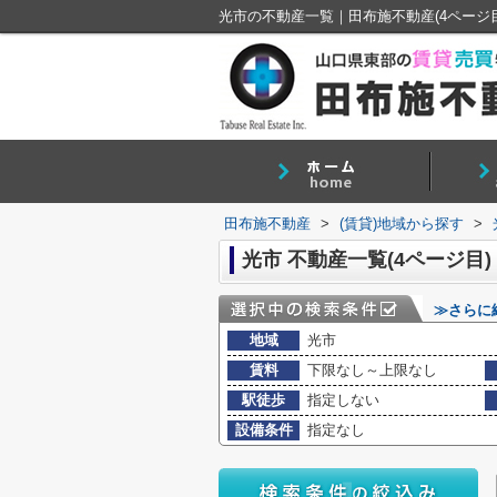
光市の不動産一覧｜田布施不動産(4ページ目
田布施不動産
>
(賃貸)地域から探す
>
光市 不動産一覧(4ページ目)
≫さらに
地域
光市
賃料
下限なし～上限なし
駅徒歩
指定しない
設備条件
指定なし