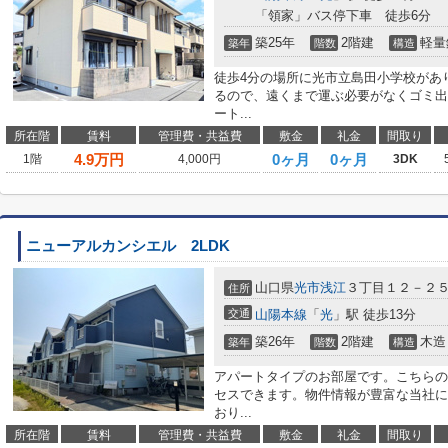
「領家」バス停下車 徒歩6分
築25年
2階建
軽量
築年
階数
構造
徒歩4分の場所に光市立島田小学校があ
るので、遠くまで運ぶ必要がなくゴミ出
ート...
所在階
賃料
管理費・共益費
敷金
礼金
間取り
4.9
万円
0ヶ月
0ヶ月
1階
4,000円
3DK
ニューアルカンシエル 2LDK
山口県
光市
浅江
３丁目１２－２
住所
交通
山陽本線
「
光
」駅 徒歩13分
築26年
2階建
木造
築年
階数
構造
アパートタイプのお部屋です。こちらの
セスできます。物件情報が豊富な当社に
おり...
所在階
賃料
管理費・共益費
敷金
礼金
間取り