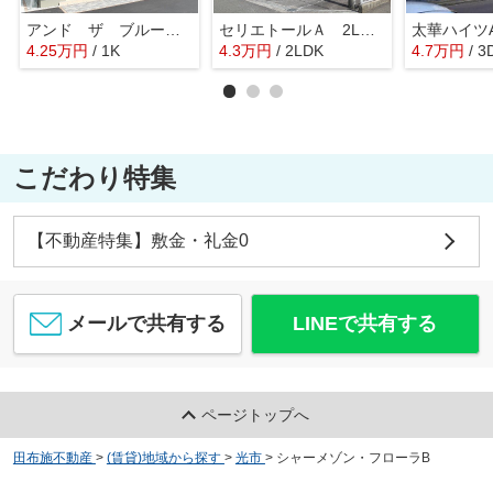
アンド ザ ブルー Ⅰ 1KSW
セリエトールＡ 2LDKH
太華ハイツ
4.25
万
円
/ 1K
4.3
万
円
/ 2LDK
4.7
万
円
/ 3
こだわり特集
【不動産特集】敷金・礼金0
メールで共有する
LINEで共有する
ページトップへ
田布施不動産
>
(賃貸)地域から探す
>
光市
>
シャーメゾン・フローラB