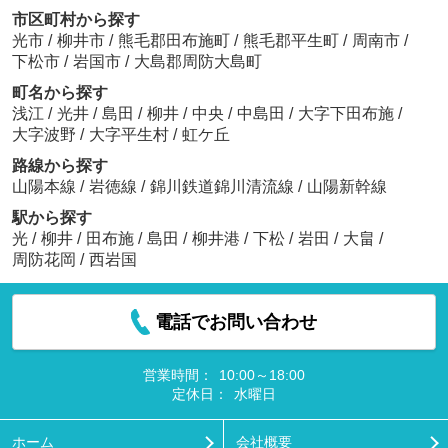
市区町村から探す
光市
/
柳井市
/
熊毛郡田布施町
/
熊毛郡平生町
/
周南市
/
下松市
/
岩国市
/
大島郡周防大島町
町名から探す
浅江
/
光井
/
島田
/
柳井
/
中央
/
中島田
/
大字下田布施
/
大字波野
/
大字平生村
/
虹ケ丘
路線から探す
山陽本線
/
岩徳線
/
錦川鉄道錦川清流線
/
山陽新幹線
駅から探す
光
/
柳井
/
田布施
/
島田
/
柳井港
/
下松
/
岩田
/
大畠
/
周防花岡
/
西岩国
電話でお問い合わせ
営業時間：
10:00～18:00
定休日：
水曜日
ホーム
会社概要