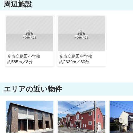
周辺施設
光市立島田小学校
光市立島田中学校
約585m／8分
約2329m／30分
エリアの近い物件