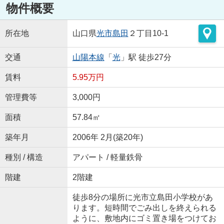
物件概要
所在地
山口県
光市
島田
２丁目10-1
交通
山陽本線
「
光
」駅 徒歩27分
賃料
5.95万円
管理費等
3,000円
面積
57.84㎡
築年月
2006年 2月(築20年)
種別 / 構造
アパート / 軽量鉄骨
階建
2階建
徒歩8分の場所に光市立島田小学校があ
ります。短時間でごみ出しを終えられる
ように、敷地内にゴミ置き場をつけてお