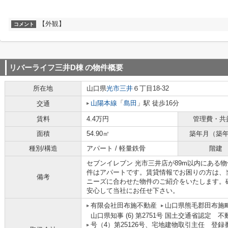
【外観】
コメント
リバーライフ三井D棟
の物件概要
所在地
山口県
光市
三井
６丁目18-32
山陽本線
「
島田
」駅 徒歩16分
交通
賃料
4.4万円
管理費・共
面積
54.90㎡
築年月（築
種別/構造
アパート / 軽量鉄骨
階建
セブンイレブン 光市三井店が89m以内にある
件はアパートです。賃貸情報でお困りの方は、
備考
ニーズに合わせた物件のご紹介をいたします。
安心して当社にお任せ下さい。
有限会社田布施不動産
山口県熊毛郡田布施町
山口県知事 (6) 第2751号 国土交通省認
号（4）第25126号、宅地建物取引主任 登録