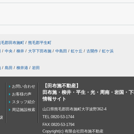
熊毛郡田布施町
/
熊毛郡平生町
田
/
中央
/
柳井
/
大字下田布施
/
中島田
/
虹ケ丘
/
古開作
/
虹ケ浜
施
/
島田
/
柳井港
/
岩田
【田布施不動産】
お問い合わせ
田布施・柳井・平生・光・周南・岩国・下
お客様の声
情報サイト
スタッフ紹介
山口県熊毛郡田布施町大字波野362-4
周辺施設検索
TEL:0820-53-1744
譲
FAX:0820-53-1794
Copyright(c) 有限会社田布施不動産