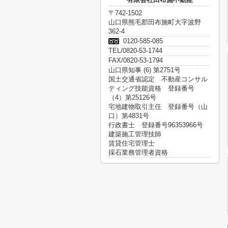
〒742-1502
山口県熊毛郡田布施町大字波野
362-4
0120-585-085
TEL/0820-53-1744
FAX/0820-53-1794
山口県知事 (6) 第2751号
国土交通省認定 不動産コンサル
ティング技能資格 登録番号
（4）第25126号
宅地建物取引主任 登録番号（山
口）第4831号
行政書士 登録番号96353966号
建築施工管理技師
賃貸住宅管理士
採石業務管理者資格