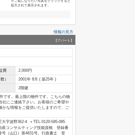
※ご覧になりたい写真をクリックすると
拡大されて表示されます。
情報の見方
【アパート】
益費
2,000円
年数）
2001年 8月 ( 築25年 )
2階建
物件です。最上階の物件です。こちらの物
当社にご連絡下さい。お客様のご希望や
確かな情報をご提供いたしますので、ご
大字波野362-4
TEL:0120-585-085
定 不動産コンサルティング技能資格 登録番
番号（山口）第4831号、行政書士 登