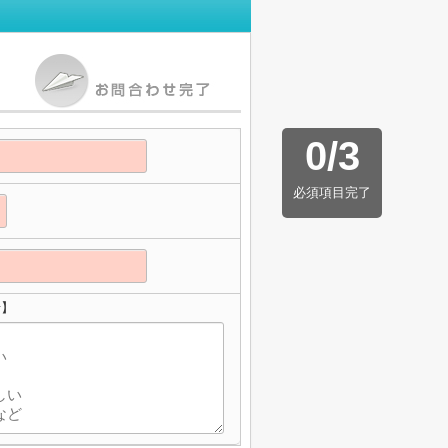
0
/
3
必須項目完了
せ】