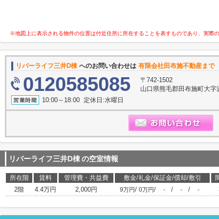
※地図上に表示される物件の位置は付近住所に所在することを表すものであり、実際
リバーライフ三井D棟
へのお問い合わせは
有限会社田布施不動産まで
0120585085
〒742-1502
山口県熊毛郡田布施町大字波野
10:00～18:00 定休日:水曜日
リバーライフ三井D棟
の空室情報
所在階
賃料
管理費・共益費
敷金/礼金/保証金/償却/敷引
2階
4.4万円
2,000円
/
/
/
/
9万円
0万円
-
-
-