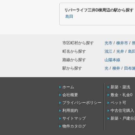
リバーライフ三井D棟周辺の駅から探す
島田
市区町村から探す
光市
/
柳井市
/
町名から探す
浅江
/
光井
/
島
路線から探す
山陽本線
駅から探す
光
/
柳井
/
田布
ホーム
新築・築浅
会社概要
敷金・礼金0
プライバシーポリシー
ペット可
利用規約
中古住宅購入
サイトマップ
新築・戸建分
物件カタログ