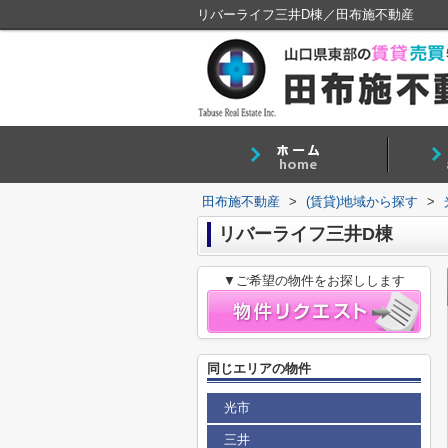
リバーライフ三井D棟／田布施不動産
田布施不動産
>
(賃貸)地域から探す
>
リバーライフ三井D棟
▼ご希望の物件をお探しします
同じエリアの物件
光市
三井