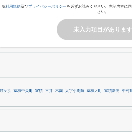
※
利用規約
及び
プライバシーポリシー
を必ずお読みください。左記内容に同
さい。
未入力項目がありま
虹ケ浜
室積中央町
室積
三井
木園
大字小周防
室積大町
室積新開
中村