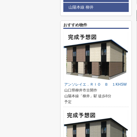
山陽本線 柳井
おすすめ物件
アンソレイエ．ＲＩＯ Ｂ １KHSW
山口県柳井市古開作
山陽本線「柳井」駅 徒歩8分
予定