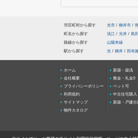
市区町村から探す
光市
/
柳井市
/
町名から探す
浅江
/
光井
/
島
路線から探す
山陽本線
駅から探す
光
/
柳井
/
田布
ホーム
新築・築浅
会社概要
敷金・礼金0
プライバシーポリシー
ペット可
利用規約
中古住宅購入
サイトマップ
新築・戸建分
物件カタログ