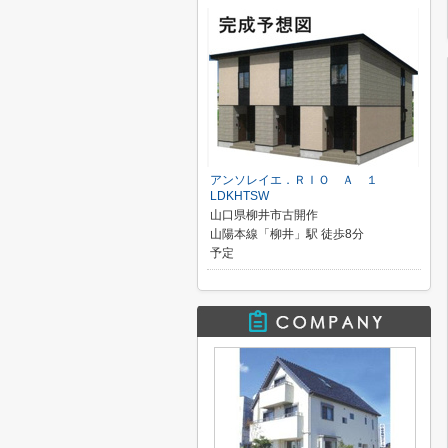
アンソレイエ．ＲＩＯ Ａ １
LDKHTSW
山口県柳井市古開作
山陽本線「柳井」駅 徒歩8分
予定