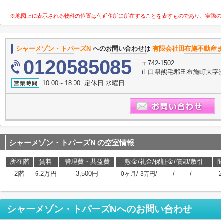
※地図上に表示される物件の位置は付近住所に所在することを表すものであり、実際
シャーメゾン・トパーズN
へのお問い合わせは
有限会社田布施不動産
0120585085
〒742-1502
山口県熊毛郡田布施町大字波野
10:00～18:00 定休日:水曜日
シャーメゾン・トパーズN
の空室情報
所在階
賃料
管理費・共益費
敷金/礼金/保証金/償却/敷引
2階
6.2万円
3,500円
/
/
/
/
0ヶ月
3万円
-
-
-
シャーメゾン・トパーズN
へのお問い合わせ