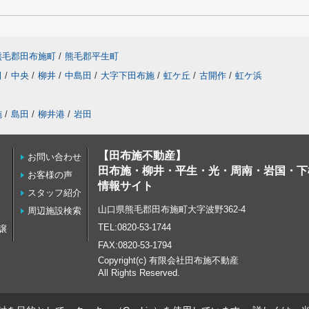
熊毛郡田布施町
/
熊毛郡平生町
田
/
中央
/
柳井
/
中島田
/
大字下田布施
/
虹ケ丘
/
古開作
/
虹ケ浜
施
/
島田
/
柳井港
/
岩田
【田布施不動産】
お問い合わせ
田布施・柳井・平生・光・周南・岩国・下
お客様の声
情報サイト
スタッフ紹介
山口県熊毛郡田布施町大字波野362-4
周辺施設検索
TEL:0820-53-1744
譲
FAX:0820-53-1794
Copyright(c) 有限会社田布施不動産
All Rights Reserved.