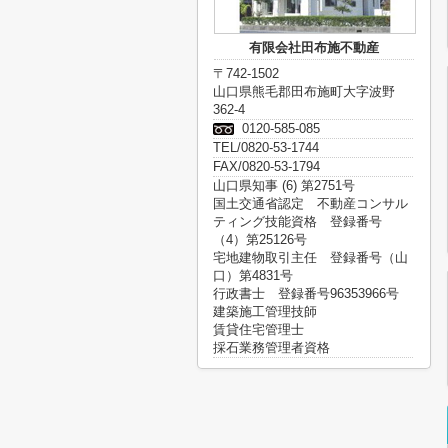
有限会社田布施不動産
〒742-1502
山口県熊毛郡田布施町大字波野
362-4
0120-585-085
TEL/0820-53-1744
FAX/0820-53-1794
山口県知事 (6) 第2751号
国土交通省認定 不動産コンサル
ティング技能資格 登録番号
（4）第25126号
宅地建物取引主任 登録番号（山
口）第4831号
行政書士 登録番号96353966号
建築施工管理技師
賃貸住宅管理士
採石業務管理者資格