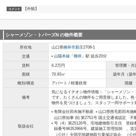
【外観】
コメント
シャーメゾン・トパーズN
の物件概要
所在地
山口県
柳井市
新庄
2708-1
山陽本線
「
柳井
」駅 徒歩20分
交通
賃料
6.2万円
管理費・共
面積
70.93㎡
築年月（築
種別/構造
アパート / 軽量鉄骨
階建
気になるイチオシ物件情報：「シャーメゾン・
備考
です。たくさんの物件をご用意致しました。色
物件を見つけましょう。スタッフ一同サポート
有限会社田布施不動産
山口県熊毛郡田布施町
山口県知事 (6) 第2751号 国土交通省認
号（4）第25126号、宅地建物取引主任 登録
取扱会社
録番号96353966号、建築施工管理技師 
（公社）全国宅地建物取引業保証協会、（公