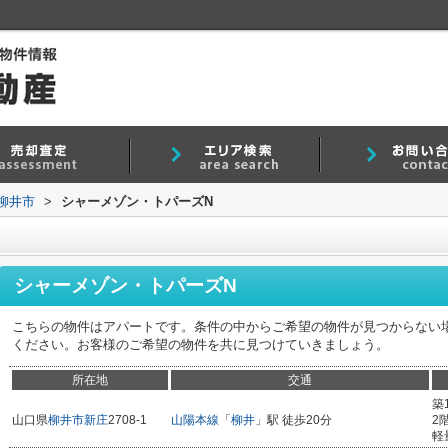
柳井市
>
シャーメゾン・トパーズN
シャーメゾン・トパーズN
こちらの物件はアパートです。条件の中からご希望の物件が見つからない
ください。お客様のご希望の物件を共に見つけていきましょう。
所在地
交通
築
山口県
柳井市
新庄
2708-1
山陽本線
「
柳井
」駅 徒歩20分
2
軽