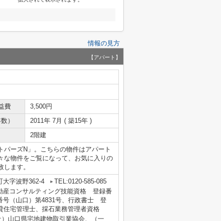
情報の見方
【アパート】
益費
3,500円
年数）
2011年 7月 ( 築15年 )
2階建
トパーズN」。こちらの物件はアパート
々な物件をご覧になって、お気に入りの
致します。
大字波野362-4
TEL:0120-585-085
定 不動産コンサルティング技能資格 登録番
番号（山口）第4831号、行政書士 登
、賃貸住宅管理士、採石業務管理者資格
社）山口県宅地建物取引業協会、（一