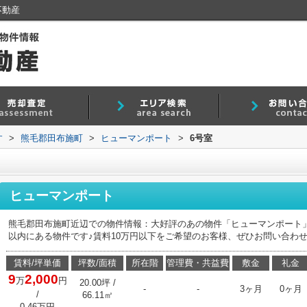
不動産
す
>
熊毛郡田布施町
>
ヒューマンポート
>
6号室
ヒューマンポート
熊毛郡田布施町近辺での物件情報：大好評のあの物件「ヒューマンポート」♪
以内にある物件です♪賃料10万円以下をご希望のお客様、ぜひお問い合わせくだ
賃料/坪単価
坪数/面積
所在階
管理費・共益費
敷金
礼金
9
2,000
万
円
20.00坪 /
-
-
3ヶ月
0ヶ月
/
66.11㎡
0.46万円