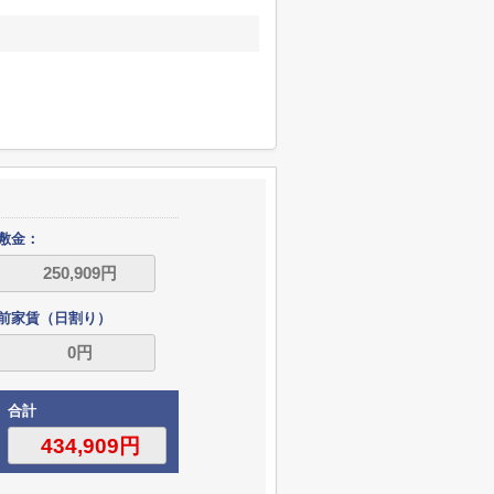
敷金：
前家賃（日割り）
合計