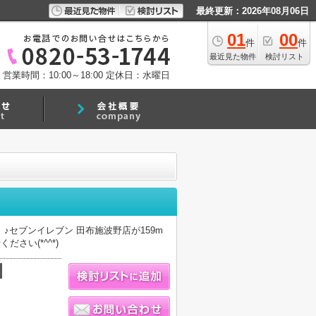
最終更新：2026年08月06日
01
00
件
件
最近見た物件
検討リスト
営業時間：10:00～18:00
定休日：水曜日
セブンイレブン 田布施波野店が159m
さい(*^^*)