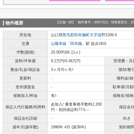
【店舗一部】
物件番号：89972521
情報更新日：20
物件概要
所在地
山口県
熊毛郡田布施町
大字波野
2206-5
交通
山陽本線
「
田布施
」駅 徒歩18分
坪数(面積)
20.00坪(66.11㎡)
賃料/坪単価
9.2万円/0.46万円
管理費・共
敷金/礼金/保証金
3ヶ月/0ヶ月/-
償却/敷
更新料
-
権利金/雑
造作譲渡金
-
駐車場/月額
保険加入/料金
有/-
保険名/保険
必加入/
審査事務手数料2,200
保証人代行義務/利用料
保証会
円・初回保証料77％～
保証会社詳細
-
向き
築年月(築年数)
1990年 4月 (築36年)
契約期