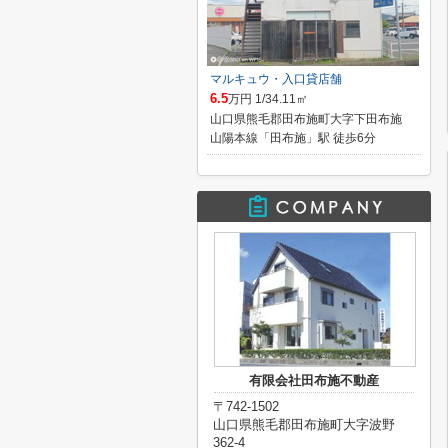
マルキュウ・入口貸店舗
6.5
万円 1/34.11㎡
山口県熊毛郡田布施町大字下田布施
山陽本線「田布施」駅 徒歩6分
有限会社田布施不動産
〒742-1502
山口県熊毛郡田布施町大字波野
362-4