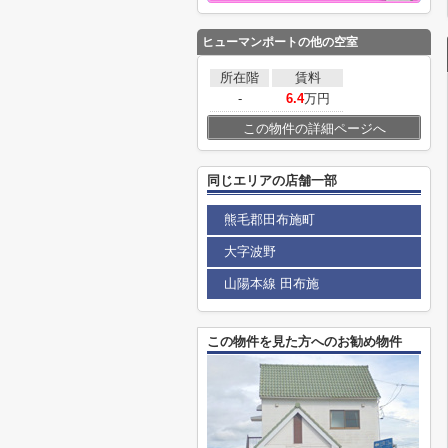
ヒューマンポート
の他の空室
所在階
賃料
-
6.4
万円
この物件の詳細ページへ
同じエリアの店舗一部
熊毛郡田布施町
大字波野
山陽本線 田布施
この物件を見た方へのお勧め物件