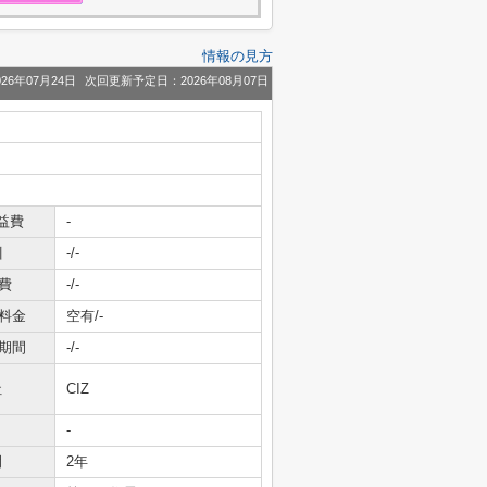
情報の見方
26年07月24日
次回更新予定日：2026年08月07日
益費
-
引
-/-
費
-/-
料金
空有/-
期間
-/-
社
CIZ
-
間
2年