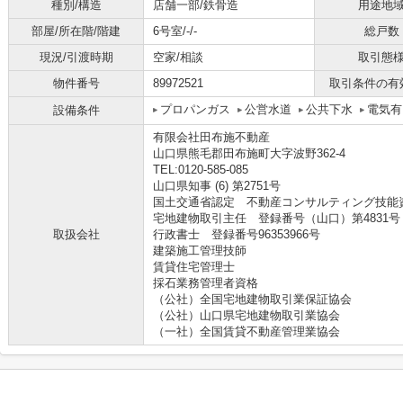
種別/構造
店舗一部/鉄骨造
用途地
部屋/所在階/階建
6号室/-/-
総戸数
現況/引渡時期
空家/相談
取引態
物件番号
89972521
取引条件の有
プロパンガス
公営水道
公共下水
電気有
設備条件
有限会社田布施不動産
山口県熊毛郡田布施町大字波野362-4
TEL:0120-585-085
山口県知事 (6) 第2751号
国土交通省認定 不動産コンサルティング技能資格
宅地建物取引主任 登録番号（山口）第4831号
取扱会社
行政書士 登録番号96353966号
建築施工管理技師
賃貸住宅管理士
採石業務管理者資格
（公社）全国宅地建物取引業保証協会
（公社）山口県宅地建物取引業協会
（一社）全国賃貸不動産管理業協会