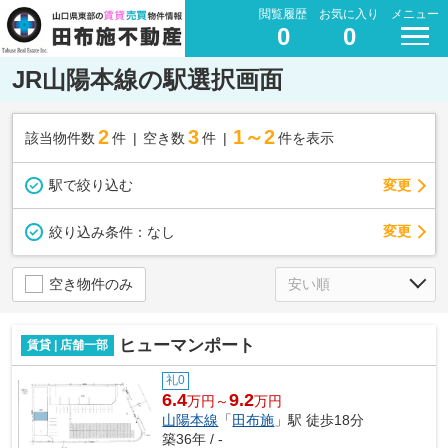
閲覧履歴
お気に入り
メニュー
0
0
JR山陽本線の駅選択画面
2
3
1～2
該当物件数
件
空き数
件
件を表示
駅で絞り込む
変更
変更
絞り込み条件：
なし
空き物件のみ
ヒューマンポート
賃貸 | 店舗一部
礼0
6.4
9.2
万円～
万円
山陽本線
「
田布施
」駅 徒歩18分
築36年 / -