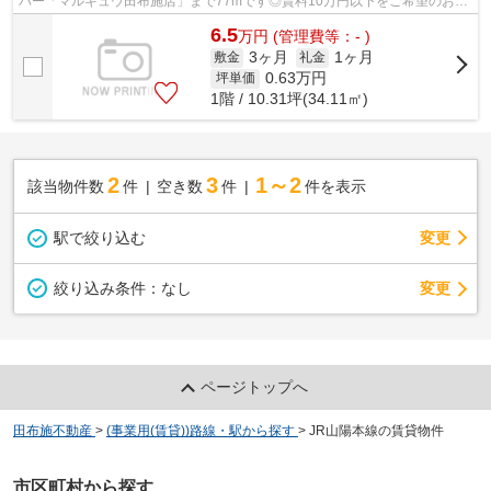
パー「マルキュウ田布施店」まで77mです◎賃料10万円以下をご希望のお客
様、ぜひお問い合わせください◎礼金1か月...
6.5
万
円
(管理費等：- )
3ヶ月
1ヶ月
敷金
礼金
0.63
万円
坪単価
1階 / 10.31坪(34.11㎡)
2
3
1～2
該当物件数
件
空き数
件
件を表示
駅で絞り込む
変更
変更
絞り込み条件：
なし
ページトップへ
田布施不動産
>
(事業用(賃貸))路線・駅から探す
>
JR山陽本線の賃貸物件
市区町村から探す