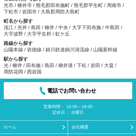
光市
/
柳井市
/
熊毛郡田布施町
/
熊毛郡平生町
/
周南市
/
下松市
/
岩国市
/
大島郡周防大島町
町名から探す
浅江
/
光井
/
島田
/
柳井
/
中央
/
大字下田布施
/
中島田
/
大字波野
/
大字平生村
/
虹ケ丘
路線から探す
山陽本線
/
岩徳線
/
錦川鉄道錦川清流線
/
山陽新幹線
駅から探す
光
/
柳井
/
田布施
/
島田
/
柳井港
/
下松
/
岩田
/
大畠
/
周防花岡
/
西岩国
電話でお問い合わせ
営業時間：
10:00～18:00
定休日：
水曜日
ホーム
会社概要