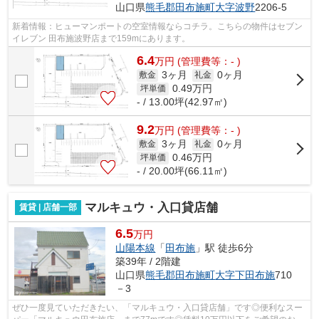
山口県
熊毛郡田布施町
大字波野
2206-5
新着情報：ヒューマンポートの空室情報ならコチラ。こちらの物件はセブン
イレブン 田布施波野店まで159mにあります。
6.4
万
円
(管理費等：- )
3ヶ月
0ヶ月
敷金
礼金
0.49
万円
坪単価
- / 13.00坪(42.97㎡)
9.2
万
円
(管理費等：- )
3ヶ月
0ヶ月
敷金
礼金
0.46
万円
坪単価
- / 20.00坪(66.11㎡)
マルキュウ・入口貸店舗
賃貸 | 店舗一部
6.5
万円
山陽本線
「
田布施
」駅 徒歩6分
築39年 / 2階建
山口県
熊毛郡田布施町
大字下田布施
710
－3
ぜひ一度見ていただきたい、「マルキュウ・入口貸店舗」です◎便利なスー