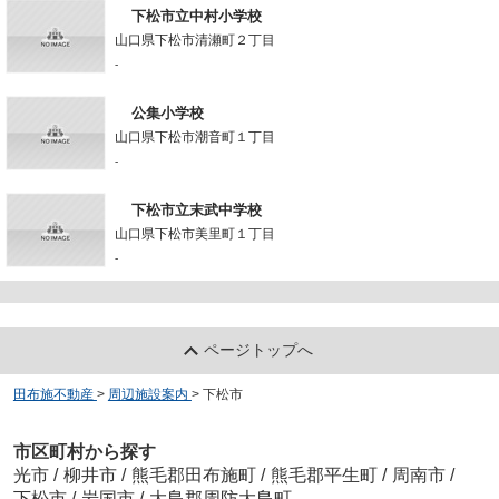
下松市立中村小学校
山口県下松市清瀬町２丁目
-
公集小学校
山口県下松市潮音町１丁目
-
下松市立末武中学校
山口県下松市美里町１丁目
-
ページトップへ
田布施不動産
>
周辺施設案内
>
下松市
市区町村から探す
光市
/
柳井市
/
熊毛郡田布施町
/
熊毛郡平生町
/
周南市
/
下松市
/
岩国市
/
大島郡周防大島町