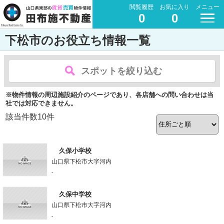
閲覧履歴
お気に入り
メニュー
0
0
下松市のお役立ち情報一覧
スポットを絞り込む
※物件情報の周辺施設紹介のページであり、各店舗への問い合わせは当
社では対応できません。
該当件数
10
件
久保小学校
山口県下松市大字河内
-
久保中学校
山口県下松市大字河内
-