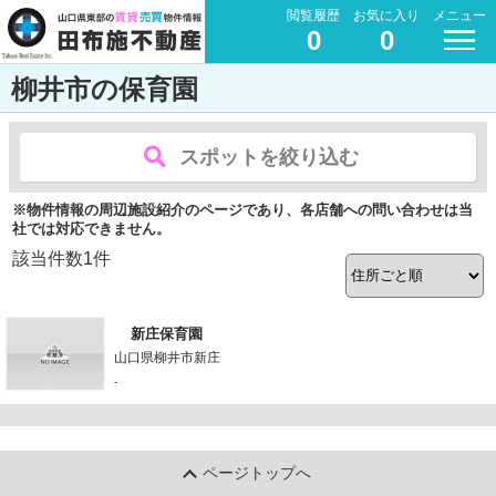
閲覧履歴
お気に入り
メニュー
0
0
柳井市の保育園
スポットを絞り込む
※物件情報の周辺施設紹介のページであり、各店舗への問い合わせは当
社では対応できません。
該当件数
1
件
新庄保育園
山口県柳井市新庄
-
ページトップへ