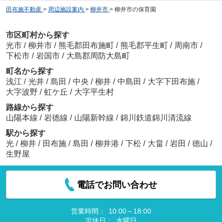
田布施不動産
>
周辺施設案内
>
柳井市
>
柳井市の保育園
市区町村から探す
光市
/
柳井市
/
熊毛郡田布施町
/
熊毛郡平生町
/
周南市
/
下松市
/
岩国市
/
大島郡周防大島町
町名から探す
浅江
/
光井
/
島田
/
中央
/
柳井
/
中島田
/
大字下田布施
/
大字波野
/
虹ケ丘
/
大字平生村
路線から探す
山陽本線
/
岩徳線
/
山陽新幹線
/
錦川鉄道錦川清流線
駅から探す
光
/
柳井
/
田布施
/
島田
/
柳井港
/
下松
/
大畠
/
岩田
/
徳山
/
生野屋
電話でお問い合わせ
営業時間：
10:00～18:00
定休日：
水曜日