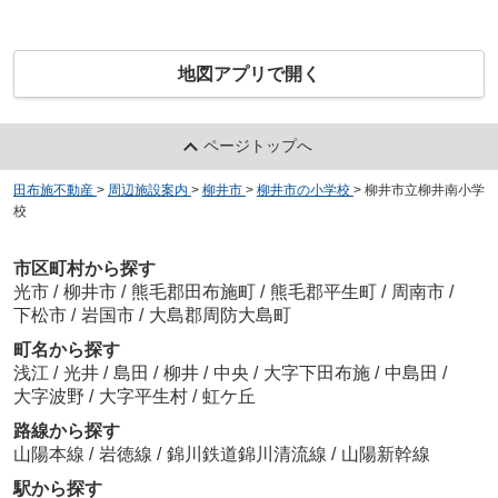
地図アプリで開く
ページトップへ
田布施不動産
>
周辺施設案内
>
柳井市
>
柳井市の小学校
>
柳井市立柳井南小学
校
市区町村から探す
光市
/
柳井市
/
熊毛郡田布施町
/
熊毛郡平生町
/
周南市
/
下松市
/
岩国市
/
大島郡周防大島町
町名から探す
浅江
/
光井
/
島田
/
柳井
/
中央
/
大字下田布施
/
中島田
/
大字波野
/
大字平生村
/
虹ケ丘
路線から探す
山陽本線
/
岩徳線
/
錦川鉄道錦川清流線
/
山陽新幹線
駅から探す