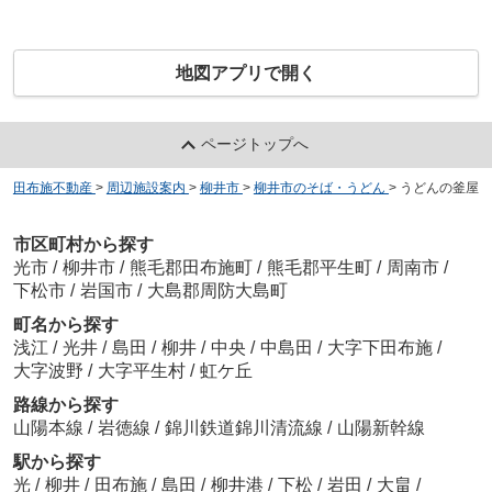
地図アプリで開く
ページトップへ
田布施不動産
>
周辺施設案内
>
柳井市
>
柳井市のそば・うどん
>
うどんの釜屋
市区町村から探す
光市
/
柳井市
/
熊毛郡田布施町
/
熊毛郡平生町
/
周南市
/
下松市
/
岩国市
/
大島郡周防大島町
町名から探す
浅江
/
光井
/
島田
/
柳井
/
中央
/
中島田
/
大字下田布施
/
大字波野
/
大字平生村
/
虹ケ丘
路線から探す
山陽本線
/
岩徳線
/
錦川鉄道錦川清流線
/
山陽新幹線
駅から探す
光
/
柳井
/
田布施
/
島田
/
柳井港
/
下松
/
岩田
/
大畠
/