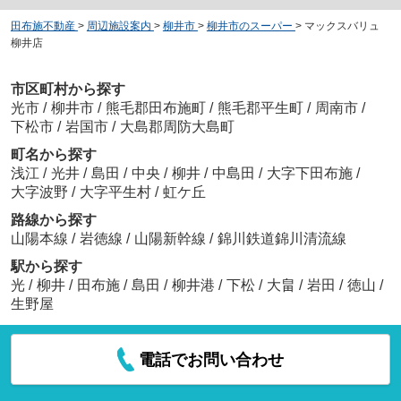
田布施不動産
>
周辺施設案内
>
柳井市
>
柳井市のスーパー
>
マックスバリュ
柳井店
市区町村から探す
光市
/
柳井市
/
熊毛郡田布施町
/
熊毛郡平生町
/
周南市
/
下松市
/
岩国市
/
大島郡周防大島町
町名から探す
浅江
/
光井
/
島田
/
中央
/
柳井
/
中島田
/
大字下田布施
/
大字波野
/
大字平生村
/
虹ケ丘
路線から探す
山陽本線
/
岩徳線
/
山陽新幹線
/
錦川鉄道錦川清流線
駅から探す
光
/
柳井
/
田布施
/
島田
/
柳井港
/
下松
/
大畠
/
岩田
/
徳山
/
生野屋
電話でお問い合わせ