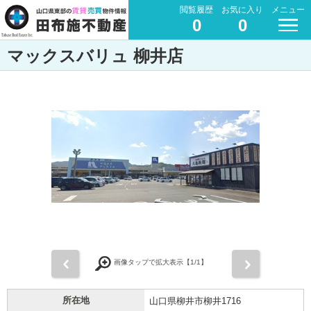
閲覧履歴
お気に入り
メニュー
0
0
マックスバリュ 柳井店
前
次
画像タップで拡大表示【
1
/1】
所在地
山口県柳井市柳井1716