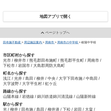
地図アプリで開く
ページトップへ
田布施不動産
>
周辺施設案内
>
周南市
>
周南市の中学校
>
岐陽中学校
市区町村から探す
光市
/
柳井市
/
熊毛郡田布施町
/
熊毛郡平生町
/
周南市
/
下松市
/
岩国市
/
大島郡周防大島町
町名から探す
浅江
/
光井
/
島田
/
柳井
/
中央
/
大字下田布施
/
中島田
/
大字波野
/
大字平生村
/
虹ケ丘
路線から探す
山陽本線
/
岩徳線
/
錦川鉄道錦川清流線
/
山陽新幹線
駅から探す
光
/
柳井
/
田布施
/
島田
/
柳井港
/
下松
/
岩田
/
大畠
/