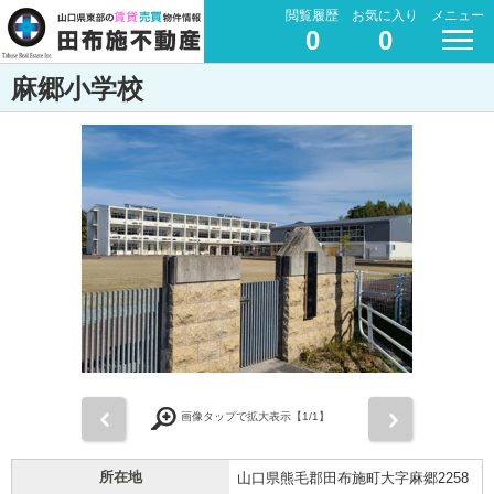
閲覧履歴
お気に入り
メニュー
0
0
麻郷小学校
前
次
画像タップで拡大表示【
1
/1】
所在地
山口県熊毛郡田布施町大字麻郷2258