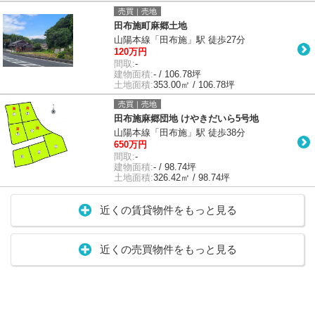
売買｜売地
田布施町麻郷土地
山陽本線「田布施」駅 徒歩27分
120万円
間取:
-
建物面積:
- / 106.78坪
土地面積:
353.00㎡ / 106.78坪
売買｜売地
田布施麻郷団地 けやきだいら5号地
山陽本線「田布施」駅 徒歩38分
650万円
間取:
-
建物面積:
- / 98.74坪
土地面積:
326.42㎡ / 98.74坪
近くの賃貸物件をもっと見る
近くの売買物件をもっと見る