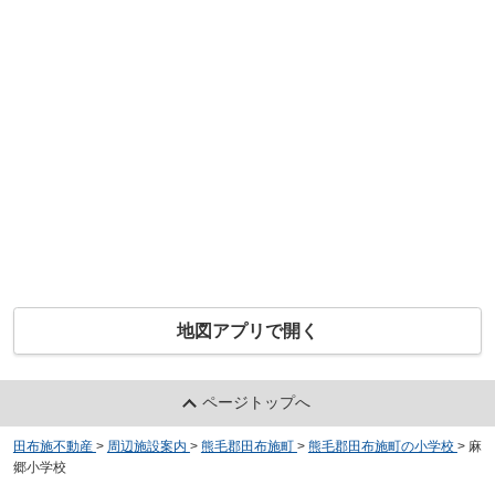
地図アプリで開く
ページトップへ
田布施不動産
>
周辺施設案内
>
熊毛郡田布施町
>
熊毛郡田布施町の小学校
>
麻
郷小学校