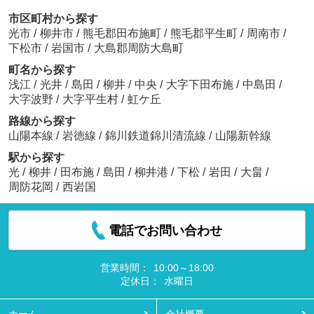
市区町村から探す
光市
/
柳井市
/
熊毛郡田布施町
/
熊毛郡平生町
/
周南市
/
下松市
/
岩国市
/
大島郡周防大島町
町名から探す
浅江
/
光井
/
島田
/
柳井
/
中央
/
大字下田布施
/
中島田
/
大字波野
/
大字平生村
/
虹ケ丘
路線から探す
山陽本線
/
岩徳線
/
錦川鉄道錦川清流線
/
山陽新幹線
駅から探す
光
/
柳井
/
田布施
/
島田
/
柳井港
/
下松
/
岩田
/
大畠
/
周防花岡
/
西岩国
電話でお問い合わせ
営業時間：
10:00～18:00
定休日：
水曜日