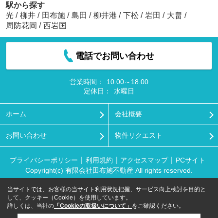
駅から探す
光
/
柳井
/
田布施
/
島田
/
柳井港
/
下松
/
岩田
/
大畠
/
周防花岡
/
西岩国
電話でお問い合わせ
営業時間：
10:00～18:00
定休日：
水曜日
ホーム
会社概要
お問い合わせ
物件リクエスト
プライバシーポリシー
利用規約
アクセスマップ
PCサイト
Copyright(c) 有限会社田布施不動産 All rights reserved.
当サイトでは、お客様の当サイト利用状況把握、サービス向上検討を目的と
して、クッキー（Cookie）を使用しています。
詳しくは、当社の
「Cookieの取扱いについて」
をご確認ください。