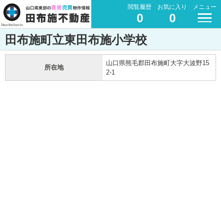
閲覧履歴
お気に入り
メニュー
0
0
田布施町立東田布施小学校
山口県熊毛郡田布施町大字大波野15
所在地
2-1