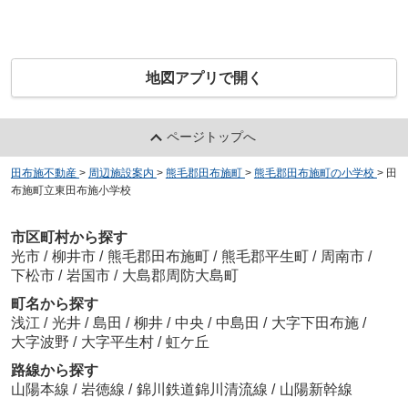
地図アプリで開く
ページトップへ
田布施不動産
>
周辺施設案内
>
熊毛郡田布施町
>
熊毛郡田布施町の小学校
>
田
布施町立東田布施小学校
市区町村から探す
光市
/
柳井市
/
熊毛郡田布施町
/
熊毛郡平生町
/
周南市
/
下松市
/
岩国市
/
大島郡周防大島町
町名から探す
浅江
/
光井
/
島田
/
柳井
/
中央
/
中島田
/
大字下田布施
/
大字波野
/
大字平生村
/
虹ケ丘
路線から探す
山陽本線
/
岩徳線
/
錦川鉄道錦川清流線
/
山陽新幹線