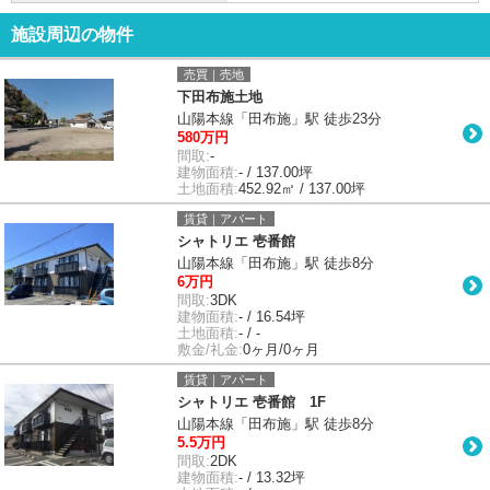
施設周辺の物件
売買｜売地
下田布施土地
山陽本線「田布施」駅 徒歩23分
580万円
間取:
-
建物面積:
- / 137.00坪
土地面積:
452.92㎡ / 137.00坪
賃貸｜アパート
シャトリエ 壱番館
山陽本線「田布施」駅 徒歩8分
6万円
間取:
3DK
建物面積:
- / 16.54坪
土地面積:
- / -
敷金/礼金:
0ヶ月/0ヶ月
賃貸｜アパート
シャトリエ 壱番館 1F
山陽本線「田布施」駅 徒歩8分
5.5万円
間取:
2DK
建物面積:
- / 13.32坪