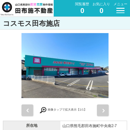
閲覧履歴
お気に入り
メニュー
0
0
コスモス田布施店
前
次
画像タップで拡大表示【
1
/1】
所在地
山口県熊毛郡田布施町中央南2-7