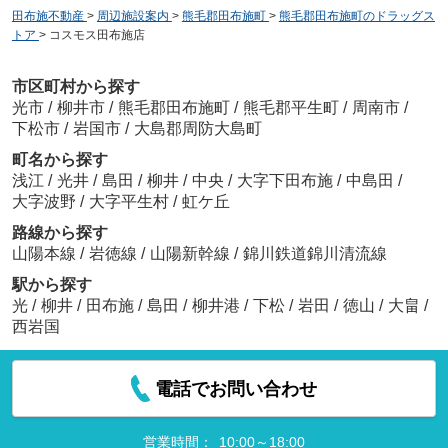
田布施不動産
>
周辺施設案内
>
熊毛郡田布施町
>
熊毛郡田布施町のドラッグス
トア
>
コスモス田布施店
市区町村から探す
光市
/
柳井市
/
熊毛郡田布施町
/
熊毛郡平生町
/
周南市
/
下松市
/
岩国市
/
大島郡周防大島町
町名から探す
浅江
/
光井
/
島田
/
柳井
/
中央
/
大字下田布施
/
中島田
/
大字波野
/
大字平生村
/
虹ケ丘
路線から探す
山陽本線
/
岩徳線
/
山陽新幹線
/
錦川鉄道錦川清流線
駅から探す
光
/
柳井
/
田布施
/
島田
/
柳井港
/
下松
/
岩田
/
徳山
/
大畠
/
西岩国
電話でお問い合わせ
営業時間：
10:00～18:00