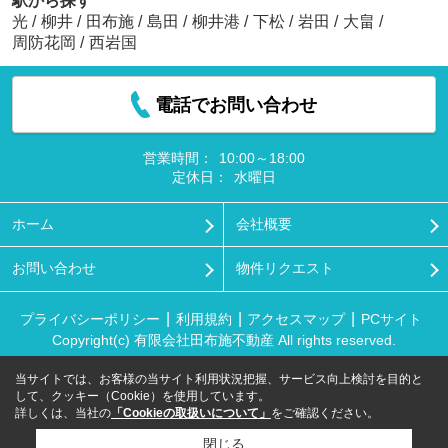
駅から探す
光
/
柳井
/
田布施
/
島田
/
柳井港
/
下松
/
岩田
/
大畠
/
周防花岡
/
西岩国
電話でお問い合わせ
営業時間：
10:00～18:00
定休日：
水曜日
ホーム
会社概要
お問い合わせ
物件リクエスト
プライバシーポリシー
利用規約
アクセスマップ
PCサイト
Copyright(c) 有限会社田布施不動産 All rights reserved.
当サイトでは、お客様の当サイト利用状況把握、サービス向上検討を目的と
して、クッキー（Cookie）を使用しています。
詳しくは、当社の
「Cookieの取扱いについて」
をご確認ください。
閉じる