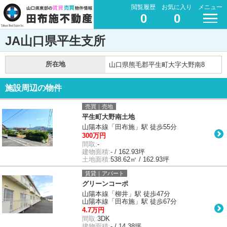
閲覧履歴
お気に入り
メニュー
0
0
JA山口県平生支所
所在地
山口県熊毛郡平生町大字大野南8
施設周辺の物件
売買｜売地
平生町大野南土地
山陽本線「田布施」駅 徒歩55分
300万円
間取:
-
建物面積:
- / 162.93坪
土地面積:
538.62㎡ / 162.93坪
賃貸｜アパート
グリーンコーポ
山陽本線「柳井」駅 徒歩47分
山陽本線「田布施」駅 徒歩67分
4.7万円
間取:
3DK
建物面積:
- / 14.38坪