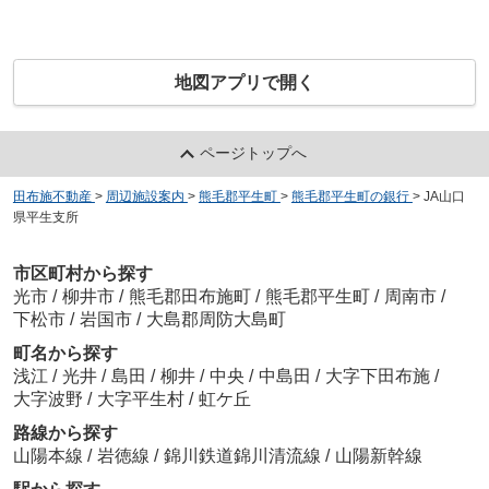
地図アプリで開く
ページトップへ
田布施不動産
>
周辺施設案内
>
熊毛郡平生町
>
熊毛郡平生町の銀行
>
JA山口
県平生支所
市区町村から探す
光市
/
柳井市
/
熊毛郡田布施町
/
熊毛郡平生町
/
周南市
/
下松市
/
岩国市
/
大島郡周防大島町
町名から探す
浅江
/
光井
/
島田
/
柳井
/
中央
/
中島田
/
大字下田布施
/
大字波野
/
大字平生村
/
虹ケ丘
路線から探す
山陽本線
/
岩徳線
/
錦川鉄道錦川清流線
/
山陽新幹線