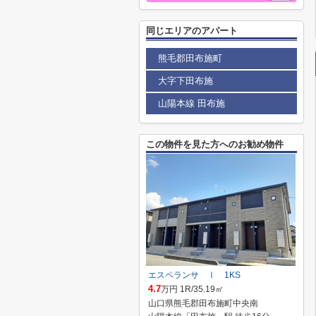
同じエリアのアパート
熊毛郡田布施町
大字下田布施
山陽本線 田布施
この物件を見た方へのお勧め物件
エスペランサ Ⅰ 1KS
4.7
万円 1R/35.19㎡
山口県熊毛郡田布施町中央南