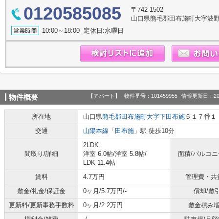
0120585085
〒742-1502
山口県熊毛郡田布施町大字波野3
10:00～18:00 定休日:水曜日
【アパート】
物件番号：101459955
情報更新日：20
物件概要
所在地
山口県
熊毛郡田布施町
大字下田布施
５１７番１
交通
山陽本線
「
田布施
」駅 徒歩10分
2LDK
間取り/詳細
洋室 6.0帖
/
洋室 5.8帖
/
面積/バルコ
LDK 11.4帖
賃料
4.7万円
管理費・共
敷金/礼金/保証金
0ヶ月/5.7万円/-
償却/敷
更新料/更新事務手数料
0ヶ月/2.2万円
敷金積み