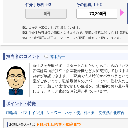
仲介手数料 ※2
その他費用 ※3
※1. １か月を30日として計算しています。
※2. 仲介手数料は仮の価格となりますので、実際の価格に関してはお気軽
※3. その他費用の項目は、クリーニング費用、鍵セット費になります。
担当者のコメント
徳本浩一
新生活を失敗せず、スタートさせたいならこちらの「パ
設備は洗面所独立・浴室乾燥機など大変充実しております
訪者が確認できます。ご家族で入浴時間がバラバラとい
室がございます。駐輪場付きのアパートです。住む人の
トです。新しい土地で新しい生活を。魅力的なお部屋を
しょう。きっと素敵なお部屋が見つかります。
ポイント・特徴
駐輪場
バストイレ別
シャワー
ネット使用料不要
洗髪洗面化粧台
お問い合わせは
有限会社田布施不動産まで