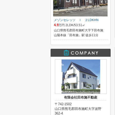
メゾンセレッソ Ⅰ ２LDKHN
4.9
万円 2LDK/53.51㎡
山口県熊毛郡田布施町大字下田布施
山陽本線「田布施」駅 徒歩11分
有限会社田布施不動産
〒742-1502
山口県熊毛郡田布施町大字波野
362-4