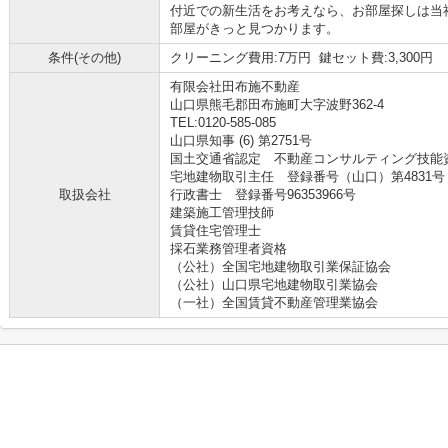
付近での新生活をお考えなら、お部屋探しは当
部屋がきっと見つかります。
条件(その他)
クリーニング費用:7万円 鍵セット費:3,300円
有限会社田布施不動産
山口県熊毛郡田布施町大字波野362-4
TEL:0120-585-085
山口県知事 (6) 第2751号
国土交通省認定 不動産コンサルティング技能資格
宅地建物取引主任 登録番号（山口）第4831号
取扱会社
行政書士 登録番号96353966号
建築施工管理技師
賃貸住宅管理士
採石業務管理者資格
（公社）全国宅地建物取引業保証協会
（公社）山口県宅地建物取引業協会
（一社）全国賃貸不動産管理業協会