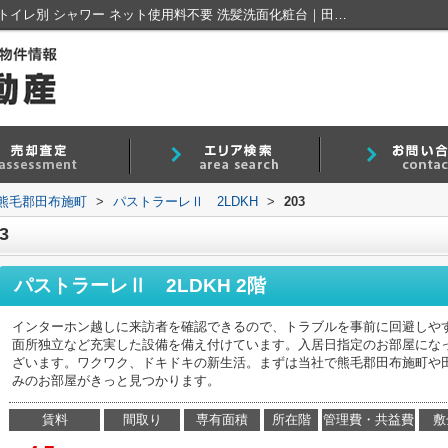
パストラーレⅡ 2LDKH203｜駐輪場 バストイレ別 シャワー ネット使用料不要 洗髪洗面化粧台｜田布施不動産
熊毛郡田布施町
>
パストラーレⅡ 2LDKH
>
203
3
パストラーレⅡ 2LDKH 2階
インターホン越しに来訪者を確認できるので、トラブルを事前に回避しや
面所独立など充実した設備を備え付けています。入居日指定のお部屋になっ
ざいます。ワクワク、ドキドキの新生活。まずは当社で熊毛郡田布施町や
みのお部屋がきっと見つかります。
賃料
間取り
専有面積
所在階
管理費・共益費
敷