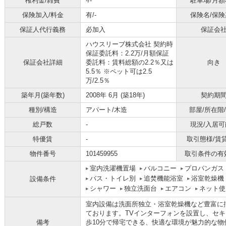
権利金/雑費
-/-
駐車場/月額
保険加入/料金
有/-
保険名/保険
保証人代行義務
必加入
保証会
ハウスリーブ株式会社 契約時
保証委託料：2.2万/月額保証
保証会社詳細
委託料：賃料総額の2.2％又は
向き
5.5％ ※ペット可は2.5
万/2.5％
築年月(築年数)
2008年 6月 (築18年)
契約期
種別/構造
アパート/木造
部屋/所在階
総戸数
-
現況/入居可
特優賃
-
取引態様/賃
物件番号
101459955
取引条件の有
室内洗濯機置場
バルコニー
プロパンガス
バス・トイレ別
追焚機能浴室
浴室乾燥機
設備条件
シャワー
独立洗面台
エアコン
ネット使
室内設備は洗面所独立・浴室乾燥機など豊富に
ております。TVインターフォンを設置し、セ
備考
歩10分で帰宅できる、快適な環境が魅力的な