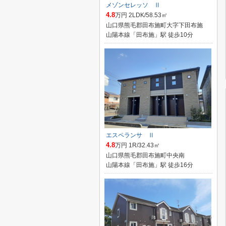
メゾンセレッソ Ⅱ
4.8
万円 2LDK/58.53㎡
山口県熊毛郡田布施町大字下田布施
山陽本線「田布施」駅 徒歩10分
エスペランサ Ⅱ
4.8
万円 1R/32.43㎡
山口県熊毛郡田布施町中央南
山陽本線「田布施」駅 徒歩16分