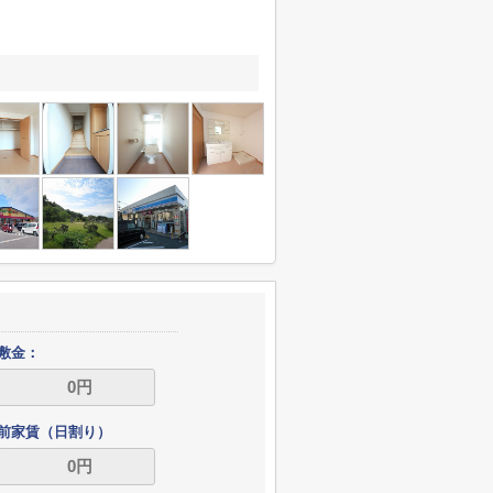
敷金：
前家賃（日割り）