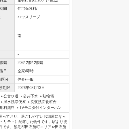
料金
空有(5台)/2,200円 (税込)
期間
住宅保険料/-
社
ハウスリーブ
南
間
-
/階建
203/ 2階/ 2階建
能日
空家/即時
貸区分
仲介/一般
効期限
2026年08月13日
公営水道
公共下水
駐輪場
温水洗浄便座
洗髪洗面化粧台
用料無料
TVモニタ付インターホン
揃っており、過ごしやすいお部屋になっ
キュリティに配慮した物件です。駅より徒
物件です。熊毛郡田布施町エリアや田布施