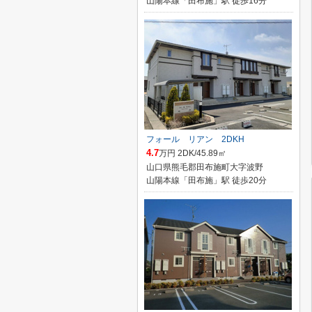
山陽本線「田布施」駅 徒歩16分
フォール リアン 2DKH
4.7
万円 2DK/45.89㎡
山口県熊毛郡田布施町大字波野
山陽本線「田布施」駅 徒歩20分