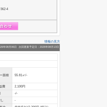
62-4
情報の見方
26年08月06日
次回更新予定日：2026年08月13日
ニー面積
55.81㎡/-
益費
2,100円
引
-/-
増し
-