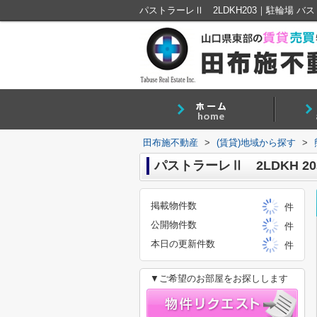
田布施不動産
>
(賃貸)地域から探す
>
パストラーレⅡ 2LDKH 20
掲載物件数
件
公開物件数
件
本日の更新件数
件
▼ご希望のお部屋をお探しします