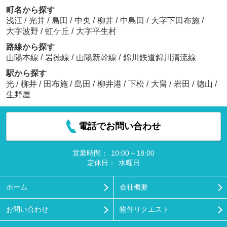
町名から探す
浅江
/
光井
/
島田
/
中央
/
柳井
/
中島田
/
大字下田布施
/
大字波野
/
虹ケ丘
/
大字平生村
路線から探す
山陽本線
/
岩徳線
/
山陽新幹線
/
錦川鉄道錦川清流線
駅から探す
光
/
柳井
/
田布施
/
島田
/
柳井港
/
下松
/
大畠
/
岩田
/
徳山
/
生野屋
電話でお問い合わせ
営業時間：
10:00～18:00
定休日：
水曜日
ホーム
会社概要
お問い合わせ
物件リクエスト