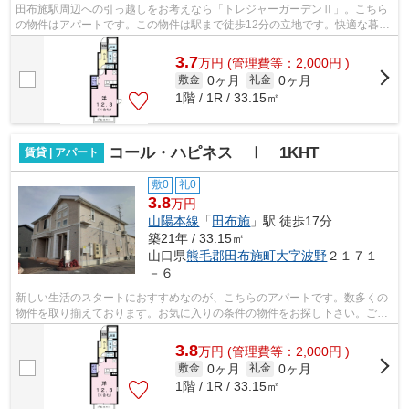
田布施駅周辺への引っ越しをお考えなら「トレジャーガーデンⅡ」。こちら
の物件はアパートです。この物件は駅まで徒歩12分の立地です。快適な暮ら
しをするなら熊毛郡田布施町までのお引...
3.7
万
円
(管理費等：2,000円 )
0ヶ月
0ヶ月
敷金
礼金
1階 / 1R / 33.15㎡
コール・ハピネス Ⅰ 1KHT
賃貸 | アパート
敷0
礼0
3.8
万円
山陽本線
「
田布施
」駅 徒歩17分
築21年 / 33.15㎡
山口県
熊毛郡田布施町
大字波野
２１７１
－６
新しい生活のスタートにおすすめなのが、こちらのアパートです。数多くの
物件を取り揃えております。お気に入りの条件の物件をお探し下さい。ご要
望やご質問もお気軽にどうぞ。
3.8
万
円
(管理費等：2,000円 )
0ヶ月
0ヶ月
敷金
礼金
1階 / 1R / 33.15㎡