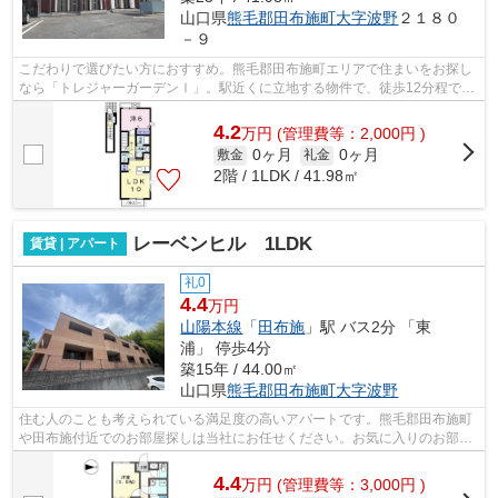
山口県
熊毛郡田布施町
大字波野
２１８０
－９
こだわりで選びたい方におすすめ。熊毛郡田布施町エリアで住まいをお探し
なら「トレジャーガーデンⅠ」。駅近くに立地する物件で、徒歩12分程でア
クセスできます。新しい生活にお勧めな...
4.2
万
円
(管理費等：2,000円 )
0ヶ月
0ヶ月
敷金
礼金
2階 / 1LDK / 41.98㎡
レーベンヒル 1LDK
賃貸 | アパート
礼0
4.4
万円
山陽本線
「
田布施
」駅 バス2分 「東
浦」 停歩4分
築15年 / 44.00㎡
山口県
熊毛郡田布施町
大字波野
住む人のことも考えられている満足度の高いアパートです。熊毛郡田布施町
や田布施付近でのお部屋探しは当社にお任せください。お気に入りのお部屋
で快適な新生活を始めましょう。
4.4
万
円
(管理費等：3,000円 )