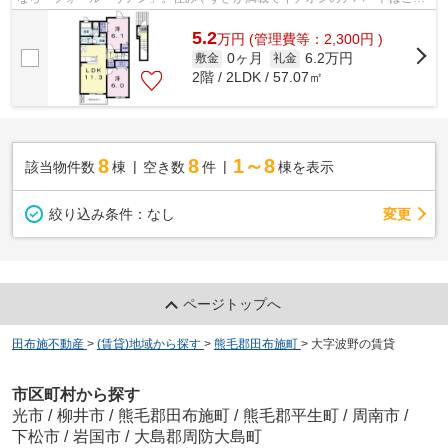
らです。この物件は内観も綺麗で設備...
5.2
万
円
(管理費等：2,300円 )
0ヶ月
6.2万円
敷金
礼金
2階 / 2LDK / 57.07㎡
8
8
1～8
該当物件数
棟
空き数
件
棟を表示
変更
絞り込み条件：
なし
ページトップへ
田布施不動産
>
(賃貸)地域から探す
>
熊毛郡田布施町
>
大字波野の賃貸
市区町村から探す
光市
/
柳井市
/
熊毛郡田布施町
/
熊毛郡平生町
/
周南市
/
下松市
/
岩国市
/
大島郡周防大島町