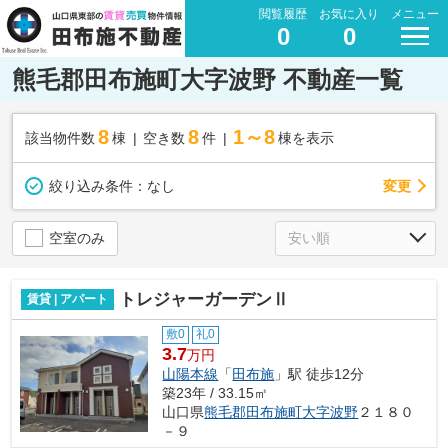
閲覧履歴
お気に入り
メニュー
0
0
熊毛郡田布施町大字波野 不動産一覧
8
8
1～8
該当物件数
棟
空き数
件
棟を表示
変更
絞り込み条件：
なし
空室のみ
トレジャーガーデンⅡ
賃貸 | アパート
敷0
礼0
3.7
万円
山陽本線
「
田布施
」駅 徒歩12分
築23年 / 33.15㎡
山口県
熊毛郡田布施町
大字波野
２１８０
－９