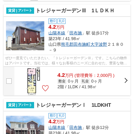
トレジャーガーデンⅢ 1ＬＤＫＨ
賃貸 | アパート
敷0
礼0
4.2
万円
山陽本線
「
田布施
」駅 徒歩17分
築23年 / 41.98㎡
山口県
熊毛郡田布施町
大字波野
２１８０
－９
ぜひ一度見ていただきたい、「トレジャーガーデンⅢ」です。こちらの物件
はアパートです。当社では、様々なお客様のニーズに合わせた、豊富な物件
情報を取り扱っております。熊毛郡田布...
4.2
万
円
(管理費等：2,000円 )
0ヶ月
0ヶ月
敷金
礼金
2階 / 1LDK / 41.98㎡
トレジャーガーデンⅠ 1LDKHT
賃貸 | アパート
敷0
礼0
4.2
万円
山陽本線
「
田布施
」駅 徒歩12分
築23年 / 41.98㎡