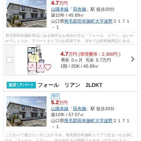
4.7
万円
山陽本線
「
田布施
」駅 徒歩20分
築10年 / 45.89㎡
山口県
熊毛郡田布施町
大字波野
２１７１
－１
熊毛郡田布施町周辺にある物件をお求めの方は「フォール リアン」はいか
がでしょうか。アパートタイプのお部屋です。当社では田布施周辺にあるお
部屋情報をご用意しております。駅か...
4.7
万
円
(管理費等：2,300円 )
0ヶ月
5.7万円
敷金
礼金
1階 / 2DK / 45.89㎡
フォール リアン 2LDKT
賃貸 | アパート
敷0
5.2
万円
山陽本線
「
田布施
」駅 徒歩20分
築10年 / 57.07㎡
山口県
熊毛郡田布施町
大字波野
２１７１
－１
こだわりで選びたい方におすすめ。熊毛郡田布施町エリアで住まいをお探し
なら「フォール リアン」。住みやすさが満載でイチオシのアパートはこち