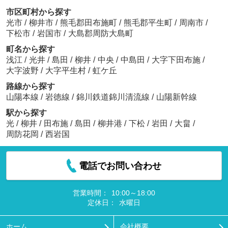
市区町村から探す
光市
/
柳井市
/
熊毛郡田布施町
/
熊毛郡平生町
/
周南市
/
下松市
/
岩国市
/
大島郡周防大島町
町名から探す
浅江
/
光井
/
島田
/
柳井
/
中央
/
中島田
/
大字下田布施
/
大字波野
/
大字平生村
/
虹ケ丘
路線から探す
山陽本線
/
岩徳線
/
錦川鉄道錦川清流線
/
山陽新幹線
駅から探す
光
/
柳井
/
田布施
/
島田
/
柳井港
/
下松
/
岩田
/
大畠
/
周防花岡
/
西岩国
電話でお問い合わせ
営業時間：
10:00～18:00
定休日：
水曜日
ホーム
会社概要