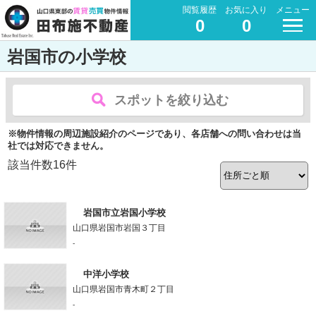
閲覧履歴
お気に入り
メニュー
0
0
岩国市の小学校
スポットを絞り込む
※物件情報の周辺施設紹介のページであり、各店舗への問い合わせは当
社では対応できません。
該当件数
16
件
岩国市立岩国小学校
山口県岩国市岩国３丁目
-
中洋小学校
山口県岩国市青木町２丁目
-