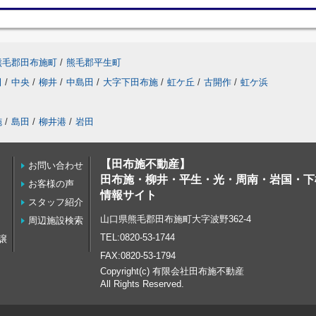
熊毛郡田布施町
/
熊毛郡平生町
田
/
中央
/
柳井
/
中島田
/
大字下田布施
/
虹ケ丘
/
古開作
/
虹ケ浜
施
/
島田
/
柳井港
/
岩田
【田布施不動産】
お問い合わせ
田布施・柳井・平生・光・周南・岩国・下
お客様の声
情報サイト
スタッフ紹介
山口県熊毛郡田布施町大字波野362-4
周辺施設検索
TEL:0820-53-1744
譲
FAX:0820-53-1794
Copyright(c) 有限会社田布施不動産
All Rights Reserved.