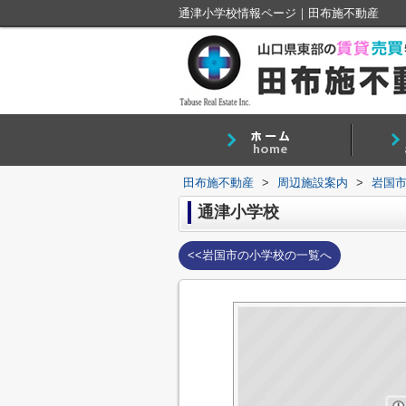
通津小学校情報ページ｜田布施不動産
田布施不動産
>
周辺施設案内
>
岩国
通津小学校
<<岩国市の小学校の一覧へ