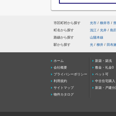
市区町村から探す
光市
/
柳井市
/
町名から探す
浅江
/
光井
/
島
路線から探す
山陽本線
駅から探す
光
/
柳井
/
田布
ホーム
新築・築浅
会社概要
敷金・礼金0
プライバシーポリシー
ペット可
利用規約
中古住宅購入
サイトマップ
新築・戸建分
物件カタログ