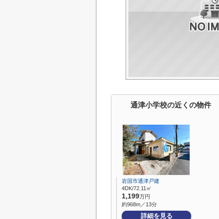
通津小学校の近くの物件
岩国市通津戸建
4DK/72.11㎡
1,199
万円
約968m／13分
詳細を見る