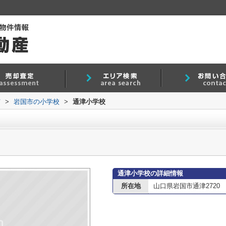
市
>
岩国市の小学校
>
通津小学校
通津小学校の詳細情報
所在地
山口県岩国市通津2720