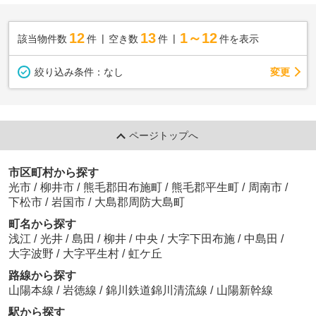
12
13
1～12
該当物件数
件
空き数
件
件を表示
変更
絞り込み条件：
なし
ページトップへ
市区町村から探す
光市
/
柳井市
/
熊毛郡田布施町
/
熊毛郡平生町
/
周南市
/
下松市
/
岩国市
/
大島郡周防大島町
町名から探す
浅江
/
光井
/
島田
/
柳井
/
中央
/
大字下田布施
/
中島田
/
大字波野
/
大字平生村
/
虹ケ丘
路線から探す
山陽本線
/
岩徳線
/
錦川鉄道錦川清流線
/
山陽新幹線
駅から探す