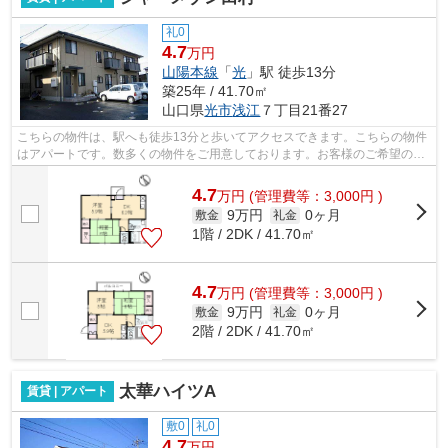
礼0
4.7
万円
山陽本線
「
光
」駅 徒歩13分
築25年 / 41.70㎡
山口県
光市
浅江
７丁目21番27
こちらの物件は、駅へも徒歩13分と歩いてアクセスできます。こちらの物件
はアパートです。数多くの物件をご用意しております。お客様のご希望の物
件をお選び下さい。スタッフ一同、ご...
4.7
万
円
(管理費等：3,000円 )
9万円
0ヶ月
敷金
礼金
1階 / 2DK / 41.70㎡
4.7
万
円
(管理費等：3,000円 )
9万円
0ヶ月
敷金
礼金
2階 / 2DK / 41.70㎡
太華ハイツA
賃貸 | アパート
敷0
礼0
4.7
万円