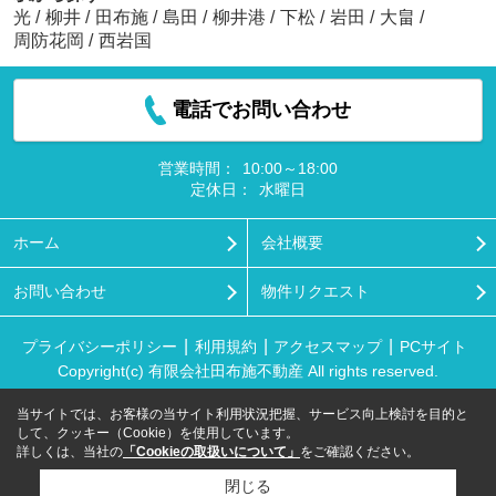
光
/
柳井
/
田布施
/
島田
/
柳井港
/
下松
/
岩田
/
大畠
/
周防花岡
/
西岩国
電話でお問い合わせ
営業時間：
10:00～18:00
定休日：
水曜日
ホーム
会社概要
お問い合わせ
物件リクエスト
プライバシーポリシー
利用規約
アクセスマップ
PCサイト
Copyright(c) 有限会社田布施不動産 All rights reserved.
当サイトでは、お客様の当サイト利用状況把握、サービス向上検討を目的と
して、クッキー（Cookie）を使用しています。
詳しくは、当社の
「Cookieの取扱いについて」
をご確認ください。
閉じる