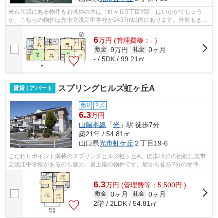
光市周辺にある物件をお求めの方は「虹ヶ丘5丁目Y邸」はいかがでしょう
か。こちらの物件は光市立浅江中学校が2437m以内にあります。外観もきれ
いなニーズの高い一戸建て物件はこちらで...
6
万
円
(管理費等：- )
9万円
0ヶ月
敷金
礼金
- / 5DK / 99.21㎡
スプリングヒルズ虹ヶ丘A
賃貸 | アパート
敷0
礼0
6.3
万円
山陽本線
「
光
」駅 徒歩7分
築21年 / 54.81㎡
山口県
光市
虹ケ丘
２丁目19-6
こだわりポイント満載のスプリングヒルズ虹ヶ丘A。徒歩15分の距離に光市
立浅江中学校があるのも魅力。最上階の物件です。駅から徒歩7分の物件
で、アクセス良好です。賃貸情報をお探し...
6.3
万
円
(管理費等：5,500円 )
0ヶ月
0ヶ月
敷金
礼金
2階 / 2LDK / 54.81㎡