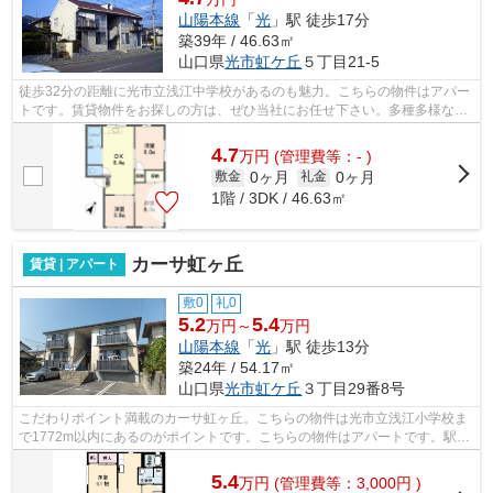
山陽本線
「
光
」駅 徒歩17分
築39年 / 46.63㎡
山口県
光市
虹ケ丘
５丁目21-5
徒歩32分の距離に光市立浅江中学校があるのも魅力。こちらの物件はアパー
トです。賃貸物件をお探しの方は、ぜひ当社にお任せ下さい。多種多様な物
件情報と地域情報をご提供いたします...
4.7
万
円
(管理費等：- )
0ヶ月
0ヶ月
敷金
礼金
1階 / 3DK / 46.63㎡
カーサ虹ヶ丘
賃貸 | アパート
敷0
礼0
5.2
5.4
万円～
万円
山陽本線
「
光
」駅 徒歩13分
築24年 / 54.17㎡
山口県
光市
虹ケ丘
３丁目29番8号
こだわりポイント満載のカーサ虹ヶ丘。こちらの物件は光市立浅江小学校ま
で1772m以内にあるのがポイントです。こちらの物件はアパートです。駅ま
で徒歩13分でアクセス可能な物件です。...
5.4
万
円
(管理費等：3,000円 )