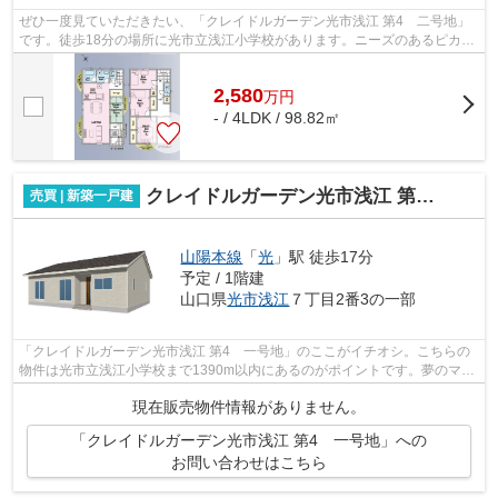
ぜひ一度見ていただきたい、「クレイドルガーデン光市浅江 第4 二号地」
です。徒歩18分の場所に光市立浅江小学校があります。ニーズのあるピカピ
カの新築物件となっています。築2年以...
2,580
万
円
- / 4LDK / 98.82㎡
クレイドルガーデン光市浅江 第4 一号地
売買 | 新築一戸建
山陽本線
「
光
」駅 徒歩17分
予定 / 1階建
山口県
光市
浅江
７丁目2番3の一部
「クレイドルガーデン光市浅江 第4 一号地」のここがイチオシ。こちらの
物件は光市立浅江小学校まで1390m以内にあるのがポイントです。夢のマイ
ホームは思い切って新築の戸建てはいか...
現在販売物件情報がありません。
「クレイドルガーデン光市浅江 第4 一号地」への
お問い合わせはこちら