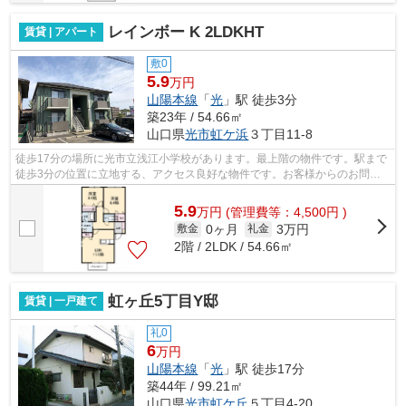
レインボー K 2LDKHT
賃貸 | アパート
敷0
5.9
万円
山陽本線
「
光
」駅 徒歩3分
築23年 / 54.66㎡
山口県
光市
虹ケ浜
３丁目11-8
徒歩17分の場所に光市立浅江小学校があります。最上階の物件です。駅まで
徒歩3分の位置に立地する、アクセス良好な物件です。お客様からのお問い
合わせの多い、敷地内ごみ置き場があり...
5.9
万
円
(管理費等：4,500円 )
0ヶ月
3万円
敷金
礼金
2階 / 2LDK / 54.66㎡
虹ヶ丘5丁目Y邸
賃貸 | 一戸建て
礼0
6
万円
山陽本線
「
光
」駅 徒歩17分
築44年 / 99.21㎡
山口県
光市
虹ケ丘
５丁目4-20