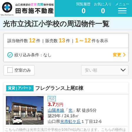
閲覧履歴
お気に入り
メニュー
0
0
光市立浅江小学校の周辺物件一覧
12
13
1～12
該当物件数
件
販売数
件
件を表示
変更
絞り込み条件：
なし
空室のみ
フレグランス上尾E棟
賃貸 | アパート
礼0
3.7
万円
山陽本線
「
光
」駅 徒歩5分
築29年 / 24.18㎡
山口県
光市
虹ケ丘
１丁目12-6
こちらの物件は光市立浅江中学校が1067m以内にあります。こちらの物件は