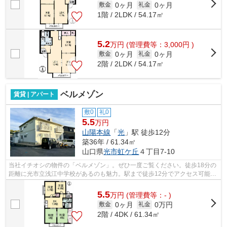
0ヶ月
0ヶ月
敷金
礼金
1階 / 2LDK / 54.17㎡
5.2
万
円
(管理費等：3,000円 )
0ヶ月
0ヶ月
敷金
礼金
2階 / 2LDK / 54.17㎡
ベルメゾン
賃貸 | アパート
敷0
礼0
5.5
万円
山陽本線
「
光
」駅 徒歩12分
築36年 / 61.34㎡
山口県
光市
虹ケ丘
４丁目7-10
当社イチオシの物件の「ベルメゾン」。ぜひ一度ご覧ください。徒歩18分の
距離に光市立浅江中学校があるのも魅力。駅まで徒歩12分でアクセス可能な
物件です。こちらの物件はアパートで...
5.5
万
円
(管理費等：- )
0ヶ月
0万円
敷金
礼金
2階 / 4DK / 61.34㎡