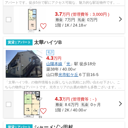
アパートです。徒歩5分で駅にアクセス可能な、魅力的な駅近物件です。敷
地内にゴミ置き場を備えているので敷地...
3.7
万
円
(管理費等：3,000円 )
7万円
0万円
敷金
礼金
1階 / 1K / 24.18㎡
太華ハイツB
賃貸 | アパート
礼0
4.3
万円
山陽本線
「
光
」駅 徒歩18分
築38年 / 40.00㎡
山口県
光市
虹ケ丘
６丁目16-5
「太華ハイツB」の物件情報をお探しならお気軽にお問い合わせ下さい。こ
ちらの物件はアパートです。光市エリアのお薦め物件も多数ございます。山
陽本線光周辺のおすすめ物件情報も豊富...
4.3
万
円
(管理費等：- )
8.6万円
0ヶ月
敷金
礼金
1階 / 2K / 40.00㎡
シャーメゾン田村
賃貸 | アパート