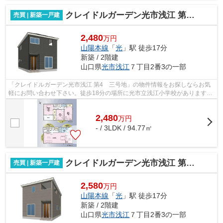
クレイドルガーデン光市浅江 第4 三号地
売買 | 新築一戸建
2,480
万円
山陽本線
「
光
」駅 徒歩17分
新築 / 2階建
山口県
光市
浅江
７丁目2番3の一部
「クレイドルガーデン光市浅江 第4 三号地」の物件情報をお探しならお気
軽にお問い合わせ下さい。徒歩18分の場所に光市立浅江小学校があります。
令和8年3月築の物件です。こちらは清...
2,480
万
円
- / 3LDK / 94.77㎡
クレイドルガーデン光市浅江 第4 二号地
売買 | 新築一戸建
2,580
万円
山陽本線
「
光
」駅 徒歩17分
新築 / 2階建
山口県
光市
浅江
７丁目2番3の一部