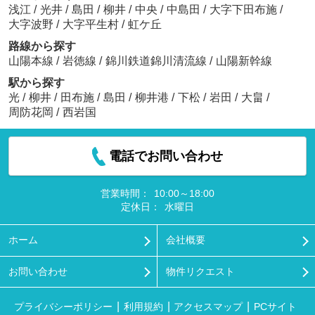
浅江
/
光井
/
島田
/
柳井
/
中央
/
中島田
/
大字下田布施
/
大字波野
/
大字平生村
/
虹ケ丘
路線から探す
山陽本線
/
岩徳線
/
錦川鉄道錦川清流線
/
山陽新幹線
駅から探す
光
/
柳井
/
田布施
/
島田
/
柳井港
/
下松
/
岩田
/
大畠
/
周防花岡
/
西岩国
電話でお問い合わせ
営業時間：
10:00～18:00
定休日：
水曜日
ホーム
会社概要
お問い合わせ
物件リクエスト
プライバシーポリシー
利用規約
アクセスマップ
PCサイト