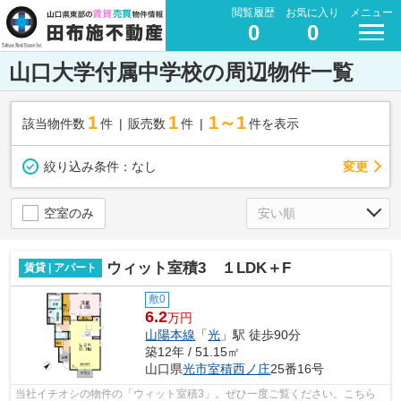
閲覧履歴
お気に入り
メニュー
0
0
山口大学付属中学校の周辺物件一覧
1
1
1～1
該当物件数
件
販売数
件
件を表示
変更
絞り込み条件：
なし
空室のみ
ウィット室積3 １LDK＋F
賃貸 | アパート
敷0
6.2
万円
山陽本線
「
光
」駅 徒歩90分
築12年 / 51.15㎡
山口県
光市
室積西ノ庄
25番16号
当社イチオシの物件の「ウィット室積3」。ぜひ一度ご覧ください。こちら