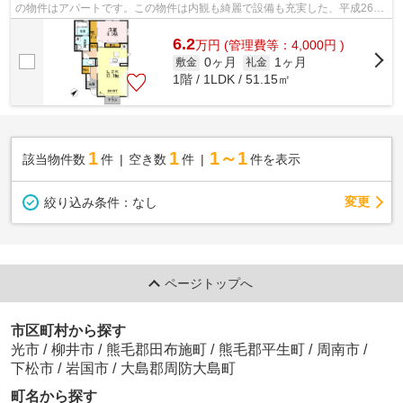
の物件はアパートです。この物件は内観も綺麗で設備も充実した、平成26年
築となっています。交通に便利な山陽本...
6.2
万
円
(管理費等：4,000円 )
0ヶ月
1ヶ月
敷金
礼金
1階 / 1LDK / 51.15㎡
1
1
1～1
該当物件数
件
空き数
件
件を表示
変更
絞り込み条件：
なし
ページトップへ
市区町村から探す
光市
/
柳井市
/
熊毛郡田布施町
/
熊毛郡平生町
/
周南市
/
下松市
/
岩国市
/
大島郡周防大島町
町名から探す