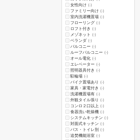
女性向け
(-)
ファミリー向け
(-)
室内洗濯機置場
(-)
フローリング
(-)
ロフト付き
(-)
メゾネット
(-)
ベランダ
(-)
バルコニー
(-)
ルーフバルコニー
(-)
オール電化
(-)
エレベーター
(-)
照明器具付き
(-)
駐輪場
(-)
バイク置場あり
(-)
家具・家電付き
(-)
洗濯機置場有
(-)
外観タイル張り
(-)
コンロ２口以上
(-)
食器洗い乾燥機
(-)
システムキッチン
(-)
対面式キッチン
(-)
バス・トイレ別
(-)
追焚機能浴室
(-)