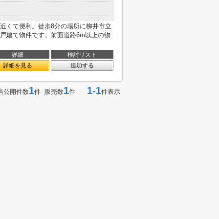
近くて便利。徒歩8分の場所に柳井市立
戸建て物件です。前面道路6m以上の物
詳細
検討リスト
詳細を見る
追加する
1
1
1-1
当公開件数
件 販売数
件
件表示