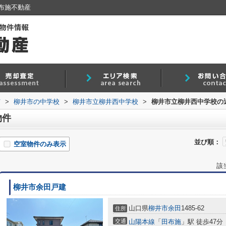
布施不動産
市
>
柳井市の中学校
>
柳井市立柳井西中学校
>
柳井市立柳井西中学校の
物件
並び順：
空室物件のみ表示
該
柳井市余田戸建
山口県
柳井市
余田
1485-62
住所
交通
山陽本線
「
田布施
」駅 徒歩47分