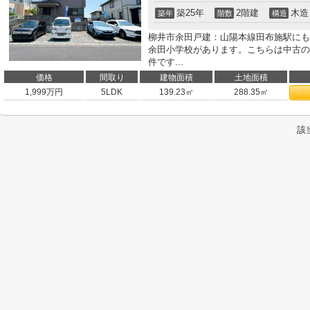
築25年
2階建
木造
築年
階数
構造
柳井市余田戸建：山陽本線田布施駅にも
余田小学校があります。こちらは中古の
件です...
価格
間取り
建物面積
土地面積
1,999
万円
5LDK
139.23㎡
288.35㎡
該