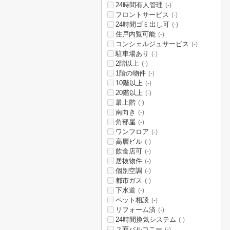
24時間有人管理
(-)
フロントサービス
(-)
24時間ゴミ出し可
(-)
住戸内覧可能
(-)
コンシェルジュサービス
(-)
駐車場あり
(-)
2階以上
(-)
1階の物件
(-)
10階以上
(-)
20階以上
(-)
最上階
(-)
南向き
(-)
角部屋
(-)
ワンフロア
(-)
高層ビル
(-)
飲食店可
(-)
居抜物件
(-)
個別空調
(-)
都市ガス
(-)
下水道
(-)
ペット相談
(-)
リフォーム済
(-)
24時間換気システム
(-)
２面バルコニー
(-)