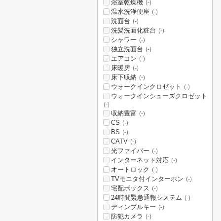
浴室乾燥機
(-)
温水洗浄便座
(-)
洗面台
(-)
洗髪洗面化粧台
(-)
シャワー
(-)
独立洗面台
(-)
エアコン
(-)
床暖房
(-)
床下収納
(-)
ウォークインクロゼット
(-)
ウォークインシューズクロゼット
(-)
収納豊富
(-)
CS
(-)
BS
(-)
CATV
(-)
光ファイバー
(-)
インターネット対応
(-)
オートロック
(-)
TVモニタ付インターホン
(-)
宅配ボックス
(-)
24時間緊急通報システム
(-)
ディンプルキー
(-)
防犯カメラ
(-)