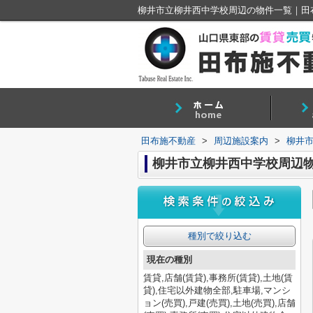
柳井市立柳井西中学校周辺の物件一覧｜田
田布施不動産
>
周辺施設案内
>
柳井
柳井市立柳井西中学校周辺
種別で絞り込む
現在の種別
賃貸,店舗(賃貸),事務所(賃貸),土地(賃
貸),住宅以外建物全部,駐車場,マンシ
ョン(売買),戸建(売買),土地(売買),店舗