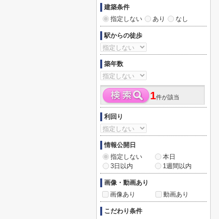
建築条件
指定しない
あり
なし
駅からの徒歩
築年数
1
件が該当
利回り
情報公開日
指定しない
本日
3日以内
1週間以内
画像・動画あり
画像あり
動画あり
こだわり条件