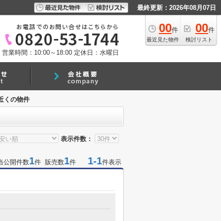
最終更新：2026年08月07日
00
00
件
件
最近見た物件
検討リスト
営業時間：10:00～18:00
定休日：水曜日
近くの物件
表示件数：
1
1
1-1
当公開件数
件 販売数
件
件表示