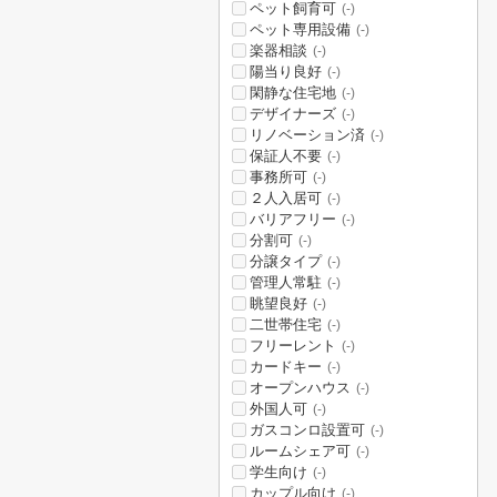
ペット飼育可
(-)
ペット専用設備
(-)
楽器相談
(-)
陽当り良好
(-)
閑静な住宅地
(-)
デザイナーズ
(-)
リノベーション済
(-)
保証人不要
(-)
事務所可
(-)
２人入居可
(-)
バリアフリー
(-)
分割可
(-)
分譲タイプ
(-)
管理人常駐
(-)
眺望良好
(-)
二世帯住宅
(-)
フリーレント
(-)
カードキー
(-)
オープンハウス
(-)
外国人可
(-)
ガスコンロ設置可
(-)
ルームシェア可
(-)
学生向け
(-)
カップル向け
(-)