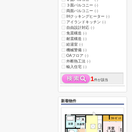
３面バルコニー
(-)
両面バルコニー
(-)
IHクッキングヒーター
(-)
アイランドキッチン
(-)
自由設計対応
(-)
免震構造
(-)
耐震構造
(-)
給湯室
(-)
機械警備
(-)
OAフロア
(-)
外断熱工法
(-)
輸入住宅
(-)
1
件が該当
新着物件