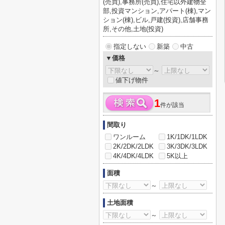
(売買),事務所(売買),住宅以外建物全
部,投資マンション,アパート(棟),マン
ション(棟),ビル,戸建(投資),店舗事務
所,その他,土地(投資)
指定しない
新築
中古
▼価格
～
値下げ物件
1
件が該当
間取り
ワンルーム
1K/1DK/1LDK
2K/2DK/2LDK
3K/3DK/3LDK
4K/4DK/4LDK
5K以上
面積
～
土地面積
～