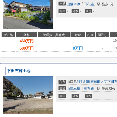
交通
山陽本線
「
田布施
」駅 徒歩2分
-
-
-
築年
階数
構造
所在階
賃料
管理費・共益費
敷金
礼金
間取り
460
万円
-
-
-
19
580
万円
0万円
-
-
-
19
下田布施土地
山口県
熊毛郡田布施町
大字下田
住所
交通
山陽本線
「
田布施
」駅 徒歩23分
-
-
-
築年
階数
構造