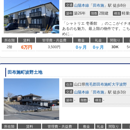
交通
山陽本線
「
田布施
」駅 徒歩8分
築26年
2階建
軽量
築年
階数
構造
「シャトリエ 壱番館 」のここがイチ
あるのも魅力。最上階の物件です。こち
めに...
所在階
賃料
管理費・共益費
敷金
礼金
間取り
6
万円
0ヶ月
0ヶ月
2階
3,500円
3DK
5
田布施町波野土地
山口県
熊毛郡田布施町
大字波野
住所
交通
山陽本線
「
田布施
」駅 徒歩3分
-
-
-
築年
階数
構造
所在階
賃料
管理費・共益費
敷金
礼金
間取り