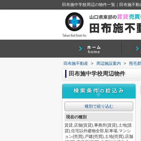
田布施中学校周辺の物件一覧｜田布施不動
田布施不動産
>
周辺施設案内
>
熊毛
田布施中学校周辺物件
種別で絞り込む
現在の種別
賃貸,店舗(賃貸),事務所(賃貸),土地(賃
貸),住宅以外建物全部,駐車場,マンシ
ョン(売買),戸建(売買),土地(売買),店舗