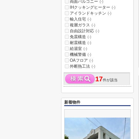
両面バルコニー
(-)
IHクッキングヒーター
(-)
アイランドキッチン
(-)
輸入住宅
(-)
複層ガラス
(-)
自由設計対応
(-)
免震構造
(-)
耐震構造
(-)
給湯室
(-)
機械警備
(-)
OAフロア
(-)
外断熱工法
(-)
17
件が該当
新着物件