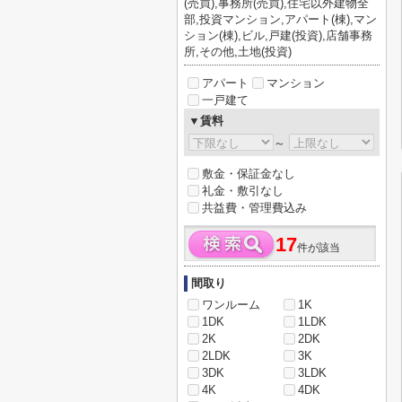
(売買),事務所(売買),住宅以外建物全
部,投資マンション,アパート(棟),マン
ション(棟),ビル,戸建(投資),店舗事務
所,その他,土地(投資)
アパート
マンション
一戸建て
▼賃料
～
敷金・保証金なし
礼金・敷引なし
共益費・管理費込み
17
件が該当
間取り
ワンルーム
1K
1DK
1LDK
2K
2DK
2LDK
3K
3DK
3LDK
4K
4DK