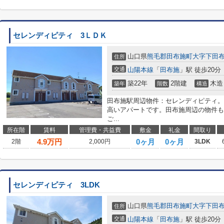
セレンディピティ 3ＬＤＫ
山口県
熊毛郡田布施町
大字下田
住所
交通
山陽本線
「
田布施
」駅 徒歩20分
築22年
2階建
木造
築年
階数
構造
田布施駅周辺物件：セレンディピティ。
高いアパートです。田布施周辺の物件も
ご...
所在階
賃料
管理費・共益費
敷金
礼金
間取り
4.9
万円
0ヶ月
0ヶ月
2階
2,000円
3LDK
セレンディピティ 3LDK
山口県
熊毛郡田布施町
大字下田
住所
交通
山陽本線
「
田布施
」駅 徒歩20分