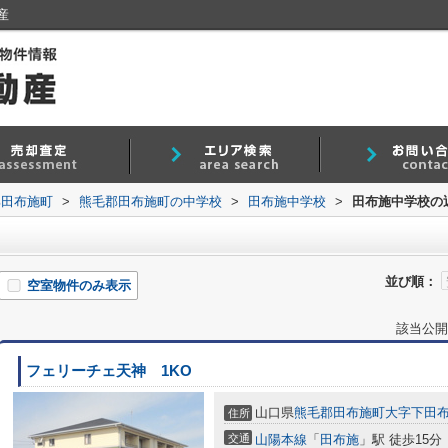
産
郡田布施町
>
熊毛郡田布施町の中学校
>
田布施中学校
>
田布施中学校の
並び順：
空室物件のみ表示
該当公開
フェリーチェ天神 1KO
山口県
熊毛郡田布施町
大字下田
住所
交通
山陽本線
「
田布施
」駅 徒歩15分