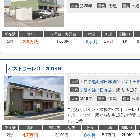
築20年
2階建
木造
築年
階数
構造
所在階
賃料
管理費・共益費
敷金
礼金
間取り
3.9
万円
0ヶ月
1階
3,000円
1ヶ月
1K
3
パストラーレⅡ 2LDKH
山口県
熊毛郡田布施町
大字下田
住所
交通
山陽本線
「
田布施
」駅 徒歩10分
築18年
2階建
木造
築年
階数
構造
こだわりポイント満載のパストラーレⅡ
アパートです。駅から徒歩10分の位置
す。ご希...
所在階
賃料
管理費・共益費
敷金
礼金
間取り
4.7
万円
0ヶ月
2階
2,100円
5.7万円
2LDK