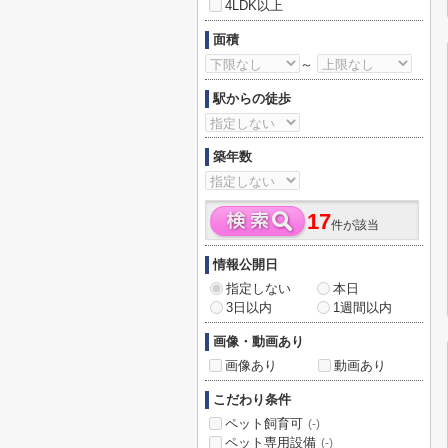
4LDK以上
面積
～
駅からの徒歩
築年数
17
件が該当
情報公開日
指定しない
本日
3日以内
1週間以内
画像・動画あり
画像あり
動画あり
こだわり条件
ペット飼育可
(-)
ペット専用設備
(-)