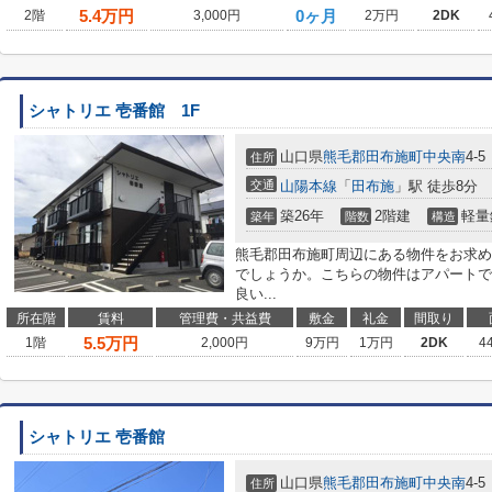
5.4
万円
0ヶ月
2階
3,000円
2万円
2DK
シャトリエ 壱番館 1F
山口県
熊毛郡田布施町
中央南
4-5
住所
交通
山陽本線
「
田布施
」駅 徒歩8分
築26年
2階建
軽量
築年
階数
構造
熊毛郡田布施町周辺にある物件をお求め
でしょうか。こちらの物件はアパートで
良い...
所在階
賃料
管理費・共益費
敷金
礼金
間取り
5.5
万円
1階
2,000円
9万円
1万円
2DK
4
シャトリエ 壱番館
山口県
熊毛郡田布施町
中央南
4-5
住所