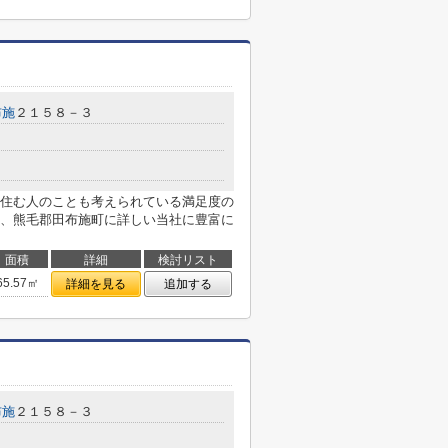
布施
２１５８－３
住む人のことも考えられている満足度の
、熊毛郡田布施町に詳しい当社に豊富に
面積
詳細
検討リスト
65.57㎡
詳細を見る
追加する
布施
２１５８－３