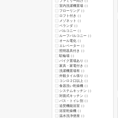
ファミリー向け
(-)
室内洗濯機置場
(-)
フローリング
(-)
ロフト付き
(-)
メゾネット
(-)
ベランダ
(-)
バルコニー
(-)
ルーフバルコニー
(-)
オール電化
(-)
エレベーター
(-)
照明器具付き
(-)
駐輪場
(-)
バイク置場あり
(-)
家具・家電付き
(-)
洗濯機置場有
(-)
外観タイル張り
(-)
コンロ２口以上
(-)
食器洗い乾燥機
(-)
システムキッチン
(-)
対面式キッチン
(-)
バス・トイレ別
(-)
追焚機能浴室
(-)
浴室乾燥機
(-)
温水洗浄便座
(-)