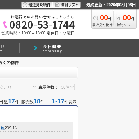
最終更新：2026年08月08日
00
00
件
件
最近見た物件
検討リスト
営業時間：10:00～18:00
定休日：水曜日
近くの物件
表示件数：
17
18
1-17
件数
件 販売数
件
件表示
布施
209-16