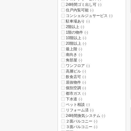
24時間ゴミ出し可
(-)
住戸内覧可能
(-)
コンシェルジュサービス
(-)
駐車場あり
(-)
2階以上
(-)
1階の物件
(-)
10階以上
(-)
20階以上
(-)
最上階
(-)
南向き
(-)
角部屋
(-)
ワンフロア
(-)
高層ビル
(-)
飲食店可
(-)
居抜物件
(-)
個別空調
(-)
都市ガス
(-)
下水道
(-)
ペット相談
(-)
リフォーム済
(-)
24時間換気システム
(-)
２面バルコニー
(-)
３面バルコニー
(-)