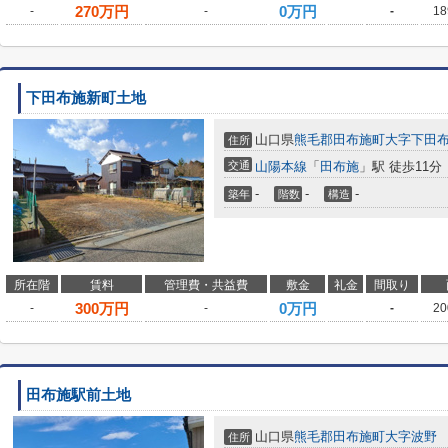
270
万円
0万円
-
-
-
18
下田布施新町土地
山口県
熊毛郡田布施町
大字下田
住所
交通
山陽本線
「
田布施
」駅 徒歩11分
-
-
-
築年
階数
構造
所在階
賃料
管理費・共益費
敷金
礼金
間取り
300
万円
0万円
-
-
-
20
田布施駅前土地
山口県
熊毛郡田布施町
大字波野
住所