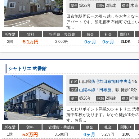
築22年
2階建
木造
築年
階数
構造
田布施駅周辺への引っ越しをお考えなら
アパートです。熊毛郡田布施町で住まい
施...
所在階
賃料
管理費・共益費
敷金
礼金
間取り
5.1
万円
0ヶ月
0ヶ月
2階
2,000円
3LDK
シャトリエ 弐番館
山口県
熊毛郡田布施町
中央南
4-5
住所
交通
山陽本線
「
田布施
」駅 徒歩10分
築26年
2階建
軽量
築年
階数
構造
こだわりポイント満載のシャトリエ 弐番
施中学校があります。駅から徒歩10分
す。お客...
所在階
賃料
管理費・共益費
敷金
礼金
間取り
5.2
万円
0ヶ月
1階
3,500円
5.2万円
2DK