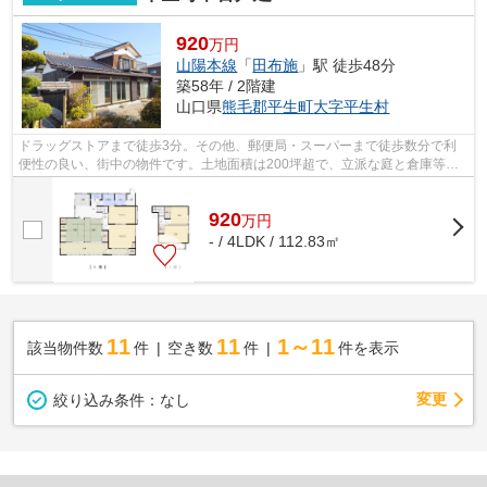
920
万円
山陽本線
「
田布施
」駅 徒歩48分
築58年 / 2階建
山口県
熊毛郡平生町
大字平生村
ドラッグストアまで徒歩3分。その他、郵便局・スーパーまで徒歩数分で利
便性の良い、街中の物件です。土地面積は200坪超で、立派な庭と倉庫等も
あります。家庭菜園もできます。熊毛郡...
920
万
円
- / 4LDK / 112.83㎡
11
11
1～11
該当物件数
件
空き数
件
件を表示
変更
絞り込み条件：
なし