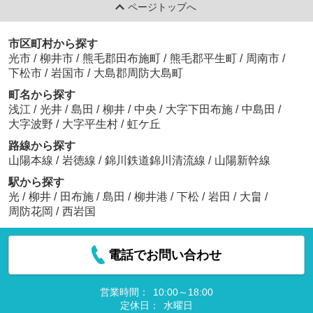
ページトップへ
市区町村から探す
光市
/
柳井市
/
熊毛郡田布施町
/
熊毛郡平生町
/
周南市
/
下松市
/
岩国市
/
大島郡周防大島町
町名から探す
浅江
/
光井
/
島田
/
柳井
/
中央
/
大字下田布施
/
中島田
/
大字波野
/
大字平生村
/
虹ケ丘
路線から探す
山陽本線
/
岩徳線
/
錦川鉄道錦川清流線
/
山陽新幹線
駅から探す
光
/
柳井
/
田布施
/
島田
/
柳井港
/
下松
/
岩田
/
大畠
/
周防花岡
/
西岩国
電話でお問い合わせ
営業時間：
10:00～18:00
定休日：
水曜日