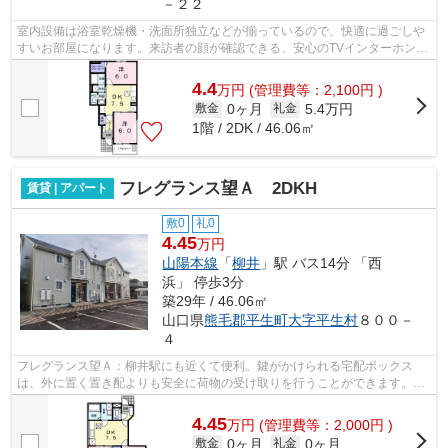
－２２
室内設備は浴室乾燥機・洗面所独立などが揃っているので、快適に過ごしや
すいお部屋になります。来訪者の顔が確認できる、安心のTVインターホン付
きです。収納はウォークインクロゼッ...
4.4
万
円
(管理費等：2,100円 )
0ヶ月
5.4万円
敷金
礼金
1階 / 2DK / 46.06㎡
フレグランス望Ａ 2DKH
賃貸 | アパート
敷0
礼0
4.45
万円
山陽本線
「
柳井
」駅 バス14分 「西
浜」 停歩3分
築29年 / 46.06㎡
山口県
熊毛郡平生町
大字平生村
８００－
４
フレグランス望Ａ：柳井駅にも近くて便利。鍵がかけられる宅配ボックス
は、外に置く置き配よりも安全に荷物の受け取りを行うことができます。設
備も充実していて住みやすい、魅力が詰...
4.45
万
円
(管理費等：2,000円 )
0ヶ月
0ヶ月
敷金
礼金