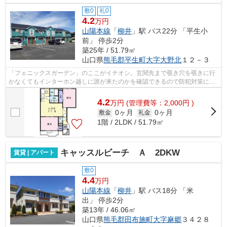
敷0
礼0
4.2
万円
山陽本線
「
柳井
」駅 バス22分 「平生小
前」 停歩2分
築25年 / 51.79㎡
山口県
熊毛郡平生町
大字大野北
１２－３
「フェニックスガーデン」のここがイチオシ。玄関先まで覗き穴を覗きに行
かなくてもインターホン越しに誰が来たのかを確認できるので防犯対策につ
ながります。化粧品やスタイリング剤...
4.2
万
円
(管理費等：2,000円 )
0ヶ月
0ヶ月
敷金
礼金
1階 / 2LDK / 51.79㎡
キャッスルビーチ Ａ 2DKW
賃貸 | アパート
敷0
4.4
万円
山陽本線
「
柳井
」駅 バス18分 「米
出」 停歩2分
築13年 / 46.06㎡
山口県
熊毛郡田布施町
大字麻郷
３４２８