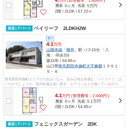
万
円
(管理費等：1,800円 )
0ヶ月
5万円
敷金
礼金
2階 / 2LDK / 57.22㎡
ベイリーフ 2LDKH2W
賃貸 | アパート
敷0
4.1
万円
山陽本線
「
柳井
」駅 バス15分 「八
海」 停歩3分
築15年 / 54.85㎡
山口県
熊毛郡田布施町
大字麻郷
１０５１
５－６
熊毛郡田布施町エリアでの住まいなら、住み心地も快適な「ベイリーフ」は
いかがでしょうか。室内設備は追い焚き・エアコンなどが揃っているので、
快適に過ごしやすいお部屋になります...
4.1
万
円
(管理費等：2,000円 )
0ヶ月
5.1万円
敷金
礼金
2階 / 2LDK / 54.85㎡
フェニックスガーデン 2DK
賃貸 | アパート