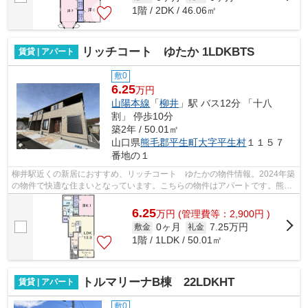
1階 / 2DK / 46.06㎡
リッチコート ゆたか 1LDKBTS
賃貸 | アパート
敷0
6.25
万円
山陽本線
「
柳井
」駅 バス12分 「十八
割」 停歩10分
築2年 / 50.01㎡
山口県
熊毛郡平生町
大字平生村
１１５７
番地の１
柳井駅近くの新居におすすめ、リッチコート ゆたかの物件情報。2024年築
の物件で快適な住まいとなっています。こちらの物件はアパートです。熊毛
郡平生町エリアで快適な住まいを見つ...
6.25
万
円
(管理費等：2,900円 )
0ヶ月
7.25万円
敷金
礼金
1階 / 1LDK / 50.01㎡
トルマリーナB棟 22LDKHT
賃貸 | アパート
敷0