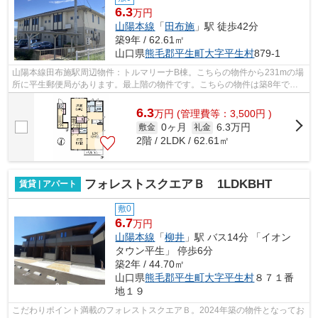
6.3
万円
山陽本線
「
田布施
」駅 徒歩42分
築9年 / 62.61㎡
山口県
熊毛郡平生町
大字平生村
879-1
山陽本線田布施駅周辺物件：トルマリーナB棟。こちらの物件から231mの場
所に平生郵便局があります。最上階の物件です。こちらの物件は築8年です
が、充実の設備が整っています。当社オ...
6.3
万
円
(管理費等：3,500円 )
0ヶ月
6.3万円
敷金
礼金
2階 / 2LDK / 62.61㎡
フォレストスクエアＢ 1LDKBHT
賃貸 | アパート
敷0
6.7
万円
山陽本線
「
柳井
」駅 バス14分 「イオン
タウン平生」 停歩6分
築2年 / 44.70㎡
山口県
熊毛郡平生町
大字平生村
８７１番
地１９
こだわりポイント満載のフォレストスクエアＢ。2024年築の物件となってお