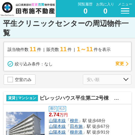
閲覧履歴
お気に入り
メニュー
0
0
平生クリニックセンターの周辺物件一
覧
11
11
1～11
該当物件数
件
販売数
件
件を表示
変更
絞り込み条件：
なし
空室のみ
ビレッジハウス平生第二2号棟 2DK
賃貸 | マンション
敷0
礼0
2.74
万円
山陽本線
「
柳井
」駅 徒歩68分
山陽本線
「
田布施
」駅 徒歩67分
山陽本線
「
柳井港
」駅 徒歩91分