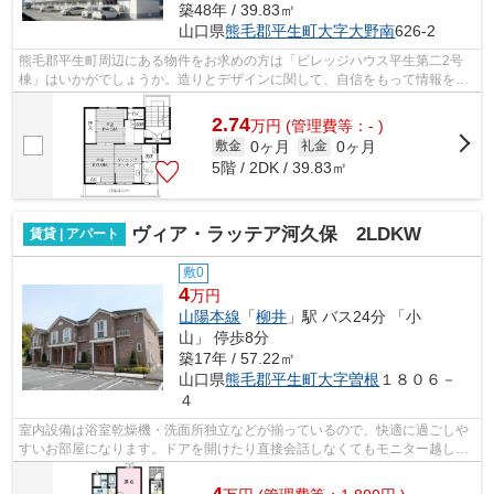
築48年 / 39.83㎡
山口県
熊毛郡平生町
大字大野南
626-2
熊毛郡平生町周辺にある物件をお求めの方は「ビレッジハウス平生第二2号
棟」はいかがでしょうか。造りとデザインに関して、自信をもって情報を提
供できるマンションです。快適な住まい...
2.74
万
円
(管理費等：- )
0ヶ月
0ヶ月
敷金
礼金
5階 / 2DK / 39.83㎡
ヴィア・ラッテア河久保 2LDKW
賃貸 | アパート
敷0
4
万円
山陽本線
「
柳井
」駅 バス24分 「小
山」 停歩8分
築17年 / 57.22㎡
山口県
熊毛郡平生町
大字曽根
１８０６－
４
室内設備は浴室乾燥機・洗面所独立などが揃っているので、快適に過ごしや
すいお部屋になります。ドアを開けたり直接会話しなくてもモニター越しに
来訪者を確認できるモニター付きイン...
4