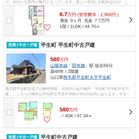
り、きれいな室内が魅力となっています。新しい生活にお勧めなのが、こち
らのアパートです。柳井周辺にお引っ...
6.7
万
円
(管理費等：2,900円 )
0ヶ月
7.7万円
敷金
礼金
1階 / 1LDK / 44.70㎡
平生町 平生町中古戸建
売買 | 中古一戸建
580
万円
山陽本線
「
田布施
」駅 徒歩56分
築48年 / 2階建
山口県
熊毛郡平生町
大字平生町
熊毛郡平生町近辺での物件情報：大好評のあの物件「平生町 平生町中古戸
建」。こちらの物件は平生町立平生中学校が991m以内にあります。中古の
戸建て物件は幅広い年齢層の方からニーズ...
580
万
円
- / 4DK / 97.34㎡
平生町中古戸建
売買 | 中古一戸建