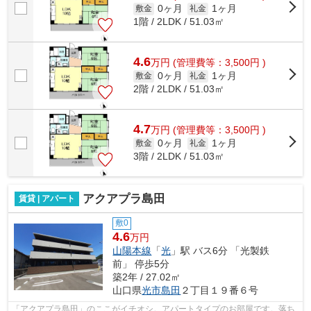
0ヶ月
1ヶ月
敷金
礼金
1階 / 2LDK / 51.03㎡
4.6
万
円
(管理費等：3,500円 )
0ヶ月
1ヶ月
敷金
礼金
2階 / 2LDK / 51.03㎡
4.7
万
円
(管理費等：3,500円 )
0ヶ月
1ヶ月
敷金
礼金
3階 / 2LDK / 51.03㎡
アクアプラ島田
賃貸 | アパート
敷0
4.6
万円
山陽本線
「
光
」駅 バス6分 「光製鉄
前」 停歩5分
築2年 / 27.02㎡
山口県
光市
島田
２丁目１９番６号
「アクアプラ島田」のここがイチオシ。アパートタイプのお部屋です。落ち