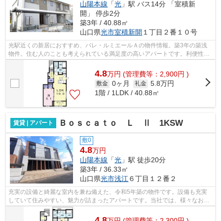
山陽本線
「
光
」駅 バス14分 「室積新
開」 停歩2分
築3年 / 40.88㎡
山口県
光市
室積新開
１丁目２番１０号
光駅近くの新居におすすめ、パレ・ルミエールＡの物件情報。築3年の築浅
物件。住む人のことも考えられている満足度の高いアパートです。利便性が
高く、快適な暮らしをしたいとお考えの...
4.8
万
円
(管理費等：2,900円 )
0ヶ月
5.8万円
敷金
礼金
1階 / 1LDK / 40.88㎡
Ｂｏｓｃａｔｏ Ｌ Ⅱ 1KSW
賃貸 | アパート
敷0
4.8
万円
山陽本線
「
光
」駅 徒歩20分
築3年 / 36.33㎡
山口県
光市
浅江
６丁目１２番２
充実の設備と綺麗な室内を兼ね備えた、令和5年築の物件です。設備も充実
していて住みやすい、魅力が詰まったアパートです。当社では、様々なお客
様のニーズに合わせた、豊富な物件情報...
4.8
万
円
(管理費等：2,300円 )