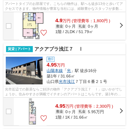
アパートタイプのお部屋です。こちらの物件は、駅へも徒歩13分と歩いてア
クセスできます。物件情報が豊富な当社には、経験豊かなスタッフが多数在
籍しております。光市エリアや光付近...
4.9
万
円
(管理費等：1,800円 )
0ヶ月
0ヶ月
敷金
礼金
1階 / 2LDK / 51.79㎡
アクアプラ浅江７ Ⅰ
賃貸 | アパート
敷0
4.95
万円
山陽本線
「
光
」駅 徒歩16分
築1年 / 31.66㎡
山口県
光市
浅江
７丁目６番２１号
光市近辺での新居ならご好評の物件「アクアプラ浅江７ Ⅰ」はいかがでし
ょうか。住みやすさが満載でイチオシのアパートはこちらです。築1年の築
浅物件。光市や光付近で気になるお部屋...
4.95
万
円
(管理費等：2,300円 )
0ヶ月
5.95万円
敷金
礼金
1階 / 1K / 31.66㎡