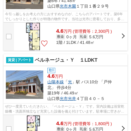
築6年 / 41.48㎡
山口県
光市
木園
１丁目１番２９号
今引っ越しをお考えの方におすすめなのが、こちらのアパートです。築6年
でしっかりとした作りが特徴の物件です。当社は光市に密着しており、多種
多様な賃貸住宅情報をお取り扱いしてお...
4.6
万
円
(管理費等：2,300円 )
0ヶ月
5.6万円
敷金
礼金
1階 / 1LDK / 41.48㎡
ベルネージュ・Ｙ １LDKT
賃貸 | アパート
敷0
4.6
万円
山陽本線
「
光
」駅 バス10分 「戸仲
北」 停歩4分
築19年 / 46.49㎡
山口県
光市
光井
４丁目４０－５
ぜひ一度見ていただきたい、「ベルネージュ・Ｙ」です。室内設備は浴室乾
燥機・洗面所独立など充実した設備を備え付けています。駐車場に空きがあ
るので車を駐車するスペースにお困り...
4.6
万
円
(管理費等：1,800円 )
0ヶ月
5.6万円
敷金
礼金