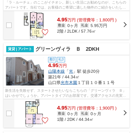
「ラ・ルーチェ」のここがイチオシ。新しい生活にお勧めなのが、こちらの
アパートです。当社では、お客様のご希望に適した物件のご紹介をいたしま
す。又、地域に特化しているため、確...
4.95
万
円
(管理費等：1,800円 )
0ヶ月
5.95万円
敷金
礼金
2階 / 2LDK / 57.76㎡
グリーンヴィラ Ｂ 2DKH
賃貸 | アパート
敷0
礼0
4.95
万円
山陽本線
「
光
」駅 徒歩20分
築21年 / 44.34㎡
山口県
光市
木園
１丁目１０番１１号
新生活を失敗せず、スタートさせたいならこちらの「グリーンヴィラ Ｂ」
はいかがでしょうか。アパートタイプのお部屋です。交通アクセスの充実し
た住まいをお求めなら、光周辺でお部...
4.95
万
円
(管理費等：1,900円 )
0ヶ月
0ヶ月
敷金
礼金
1階 / 2DK / 44.34㎡