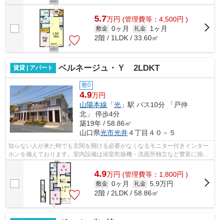
5.7
万
円
(管理費等：4,500円 )
0ヶ月
1ヶ月
敷金
礼金
2階 / 1LDK / 33.60㎡
ベルネージュ・Ｙ 2LDKT
賃貸 | アパート
敷0
4.9
万円
山陽本線
「
光
」駅 バス10分 「戸仲
北」 停歩4分
築19年 / 58.86㎡
山口県
光市
光井
４丁目４０－５
知らない人が来た時でも玄関を開ける必要がなくなるモニター付きインター
ホンを備えております。室内設備は浴室乾燥機・洗面所独立など豊富に揃っ
ており、過ごしやすいお部屋になって...
4.9
万
円
(管理費等：1,800円 )
0ヶ月
5.9万円
敷金
礼金
2階 / 2LDK / 58.86㎡