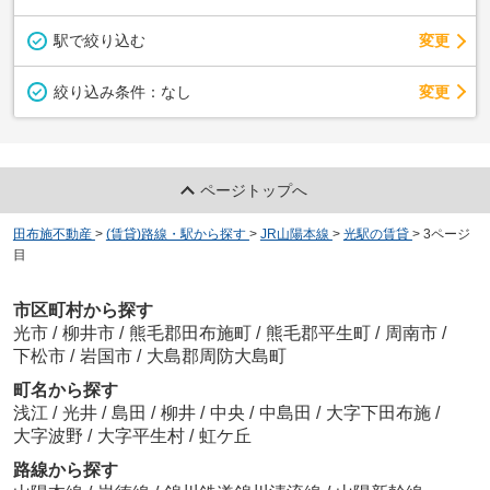
駅で絞り込む
変更
変更
絞り込み条件：
なし
ページトップへ
田布施不動産
>
(賃貸)路線・駅から探す
>
JR山陽本線
>
光駅の賃貸
>
3ページ
目
市区町村から探す
光市
/
柳井市
/
熊毛郡田布施町
/
熊毛郡平生町
/
周南市
/
下松市
/
岩国市
/
大島郡周防大島町
町名から探す
浅江
/
光井
/
島田
/
柳井
/
中央
/
中島田
/
大字下田布施
/
大字波野
/
大字平生村
/
虹ケ丘
路線から探す