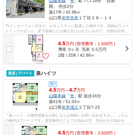
山陽本線
「
光
」駅 バス18分 「西新
開」 停歩2分
築17年 / 42.98㎡
山口県
光市
光井
１丁目２８－１４
TVインターフォン付きの、セキュリティに配慮した物件です。収納はウォー
クインクロゼット・床下収納などが備え付けられているので、衣類や日用品
の収納に重宝します。室内設備は洗面...
4.5
万
円
(管理費等：1,500円 )
0ヶ月
5.5万円
敷金
礼金
1階 / 2DK / 42.98㎡
泉ハイツ
賃貸 | アパート
敷0
4.5
4.7
万円～
万円
山陽本線
「
光
」駅 徒歩16分
築41年 / 51.03㎡
山口県
光市
浅江
２丁目7-23
「泉ハイツ」の物件情報をお探しならお気軽にお問い合わせ下さい。こちら
の物件はアパートです。賃貸物件のことでお悩みの方、当社がその悩みを解
消します！当社は多種多様な物件情報...
4.5
万
円
(管理費等：3,500円 )