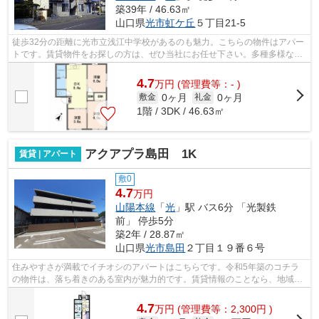
築39年 / 46.63㎡
山口県
光市
虹ケ丘
５丁目21-5
徒歩32分の距離に光市立浅江中学校があるのも魅力。こちらの物件はアパー
トです。賃貸物件をお探しの方は、ぜひ当社にお任せ下さい。多種多様な物
件情報と地域情報をご提供いたします...
4.7
万
円
(管理費等：- )
0ヶ月
0ヶ月
敷金
礼金
1階 / 3DK / 46.63㎡
アクアプラ島田 1K
賃貸 | アパート
敷0
4.7
万円
山陽本線
「
光
」駅 バス6分 「光製鉄
前」 停歩5分
築2年 / 28.87㎡
山口県
光市
島田
２丁目１９番６号
住みやすさが満載でイチオシのアパートはこちらです。令和5年築のコチラ
の物件は、落ち着きのある室内が魅力的です。賃貸情報のことなら、地域に
密着した当社の物件情報をご覧下さい。...
4.7
万
円
(管理費等：2,300円 )