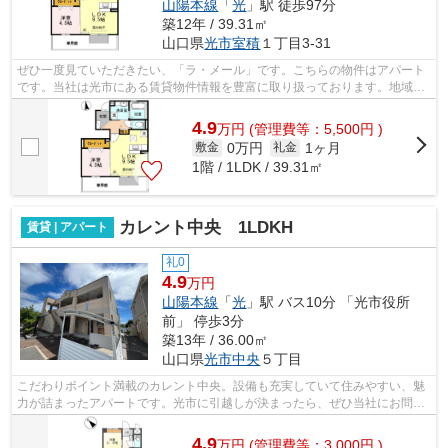
山陽本線
「
光
」駅 徒歩97分
築12年 / 39.31㎡
山口県
光市
室積
１丁目3-31
ぜひ一度見ていただきたい、「ラ・メール」です。こちらの物件はアパート
です。当社は光市にある賃貸物件情報を豊富に取り扱っております。地域に
密着しているので、確かな賃貸情報と...
4.9
万
円
(管理費等：5,500円 )
0万円
1ヶ月
敷金
礼金
1階 / 1LDK / 39.31㎡
カレント中央 1LDKH
賃貸 | アパート
礼0
4.9
万円
山陽本線
「
光
」駅 バス10分 「光市役所
前」 停歩3分
築13年 / 36.00㎡
山口県
光市
中央
５丁目
こだわりポイント満載のカレント中央。設備も充実していて住みやすい、魅
力が詰まったアパートです。光市に引越しが決まったら、ぜひ当社にお問い
合わせください。光周辺の賃貸物件も...
4.9
万
円
(管理費等：3,000円 )