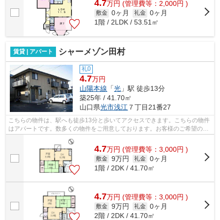
4.7
万
円
(管理費等：2,000円 )
0ヶ月
0ヶ月
敷金
礼金
1階 / 2LDK / 53.51㎡
シャーメゾン田村
賃貸 | アパート
礼0
4.7
万円
山陽本線
「
光
」駅 徒歩13分
築25年 / 41.70㎡
山口県
光市
浅江
７丁目21番27
こちらの物件は、駅へも徒歩13分と歩いてアクセスできます。こちらの物件
はアパートです。数多くの物件をご用意しております。お客様のご希望の物
件をお選び下さい。スタッフ一同、ご...
4.7
万
円
(管理費等：3,000円 )
9万円
0ヶ月
敷金
礼金
1階 / 2DK / 41.70㎡
4.7
万
円
(管理費等：3,000円 )
9万円
0ヶ月
敷金
礼金
2階 / 2DK / 41.70㎡