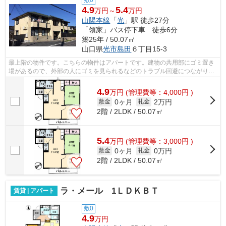
敷0
4.9
5.4
万円～
万円
山陽本線
「
光
」駅 徒歩27分
「領家」バス停下車 徒歩6分
築25年 / 50.07㎡
山口県
光市
島田
６丁目15-3
最上階の物件です。こちらの物件はアパートです。建物の共用部にゴミ置き
場があるので、外部の人にゴミを見られるなどのトラブル回避につながりま
す。賃貸物件をお探しの方は、ぜひ当...
4.9
万
円
(管理費等：4,000円 )
0ヶ月
2万円
敷金
礼金
2階 / 2LDK / 50.07㎡
5.4
万
円
(管理費等：3,000円 )
0ヶ月
0万円
敷金
礼金
2階 / 2LDK / 50.07㎡
ラ・メール 1ＬＤＫＢＴ
賃貸 | アパート
敷0
4.9
万円