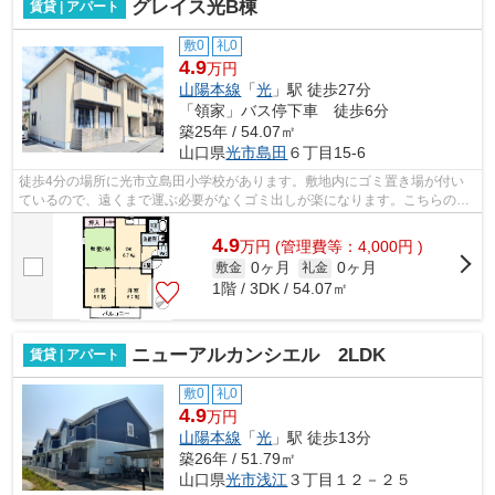
グレイス光B棟
賃貸 | アパート
敷0
礼0
4.9
万円
山陽本線
「
光
」駅 徒歩27分
「領家」バス停下車 徒歩6分
築25年 / 54.07㎡
山口県
光市
島田
６丁目15-6
徒歩4分の場所に光市立島田小学校があります。敷地内にゴミ置き場が付い
ているので、遠くまで運ぶ必要がなくゴミ出しが楽になります。こちらの物
件はアパートです。光市エリアの物件量...
4.9
万
円
(管理費等：4,000円 )
0ヶ月
0ヶ月
敷金
礼金
1階 / 3DK / 54.07㎡
ニューアルカンシエル 2LDK
賃貸 | アパート
敷0
礼0
4.9
万円
山陽本線
「
光
」駅 徒歩13分
築26年 / 51.79㎡
山口県
光市
浅江
３丁目１２－２５