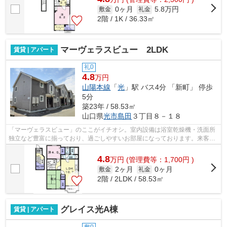
0ヶ月
5.8万円
敷金
礼金
2階 / 1K / 36.33㎡
マーヴェラスビュー 2LDK
賃貸 | アパート
礼0
4.8
万円
山陽本線
「
光
」駅 バス4分 「新町」 停歩
5分
築23年 / 58.53㎡
山口県
光市
島田
３丁目８－１８
「マーヴェラスビュー」のここがイチオシ。室内設備は浴室乾燥機・洗面所
独立など豊富に揃っており、過ごしやすいお部屋になっております。来客時
にはTVインターホンを使用して訪問者...
4.8
万
円
(管理費等：1,700円 )
2ヶ月
0ヶ月
敷金
礼金
2階 / 2LDK / 58.53㎡
グレイス光A棟
賃貸 | アパート