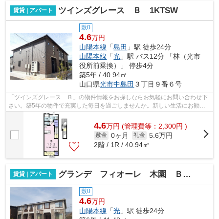
ツインズグレース Ｂ 1KTSW
賃貸 | アパート
敷0
4.6
万円
山陽本線
「
島田
」駅 徒歩24分
山陽本線
「
光
」駅 バス12分 「林（光市
役所前乗換）」 停歩4分
築5年 / 40.94㎡
山口県
光市
中島田
３丁目９番６号
「ツインズグレース Ｂ」の物件情報をお探しならお気軽にお問い合わせ下
さい。築5年の物件で充実した毎日を過ごしませんか。新しい生活にお勧め
なのが、こちらのアパートです。光市は...
4.6
万
円
(管理費等：2,300円 )
0ヶ月
5.6万円
敷金
礼金
2階 / 1R / 40.94㎡
グランデ フィオーレ 木園 Ｂ 1LDKS
賃貸 | アパート
敷0
4.6
万円
山陽本線
「
光
」駅 徒歩24分