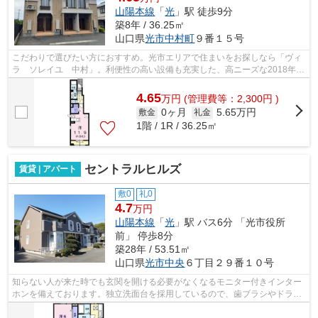
山陽本線
「
光
」駅 徒歩9分
築8年 / 36.25㎡
山口県
光市
中村町
９番１５号
こだわりで選びたい方におすすめ。光市エリアで住まいをお探しなら「ヴィ
ラ ソレイユ 中村」。利便性の高い設備も充実した、高ニーズな2018年築
の物件です。こちらの物件はアパート...
4.65
万
円
(管理費等：2,300円 )
0ヶ月
5.65万円
敷金
礼金
1階 / 1R / 36.25㎡
セントラルヒルズ
賃貸 | アパート
敷0
礼0
4.7
万円
山陽本線
「
光
」駅 バス6分 「光市役所
前」 停歩8分
築28年 / 53.51㎡
山口県
光市
中央
６丁目２９番１０号
知らない人が来た時でも玄関を開ける必要がなくなるモニター付きインター
ホンを備えております。独立洗面台を採用しているので、歯ブラシやドライ
ヤーなどをまとめて収納できます。新...