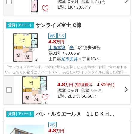
0ヶ月
5.7万円
敷金
礼金
1階 / 1K / 28.87㎡
サンライズ富士 C棟
賃貸 | アパート
敷0
礼0
4.8
万円
山陽本線
「
光
」駅 徒歩59分
築31年 / 50.66㎡
山口県
光市
光井
４丁目10-4
「サンライズ富士 C棟」の物件情報をお探しならお気軽にお問い合わせ下さ
い。こちらの物件はアパートです。あなたのライフスタイルに適した物件を
お探しなら、当社にお任せ下さい。多...
4.8
万
円
(管理費等：4,500円 )
0ヶ月
0ヶ月
敷金
礼金
1階 / 2LDK / 50.66㎡
パレ・ルミエールＡ 1ＬＤＫＨＳＴ
賃貸 | アパート
敷0
4.8
万円