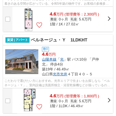
着きのある空間が広がっている、令和5年築の物件です。お客様の多種多様
なニーズに応えるべく、数多くの物件を...
4.6
万
円
(管理費等：2,300円 )
0ヶ月
5.6万円
敷金
礼金
1階 / 1K / 27.02㎡
ベルネージュ・Ｙ 1LDKHT
賃貸 | アパート
敷0
4.6
万円
山陽本線
「
光
」駅 バス10分 「戸仲
北」 停歩4分
築19年 / 46.49㎡
山口県
光市
光井
４丁目４０－５
こだわりで選びたい方におすすめ。光市エリアで住まいをお探しなら「ベル
ネージュ・Ｙ」。室内設備は洗面所独立・浴室乾燥機などが揃っているの
で、快適に過ごしやすいお部屋になりま...
4.6
万
円
(管理費等：1,800円 )
0ヶ月
5.6万円
敷金
礼金
1階 / 1LDK / 46.49㎡