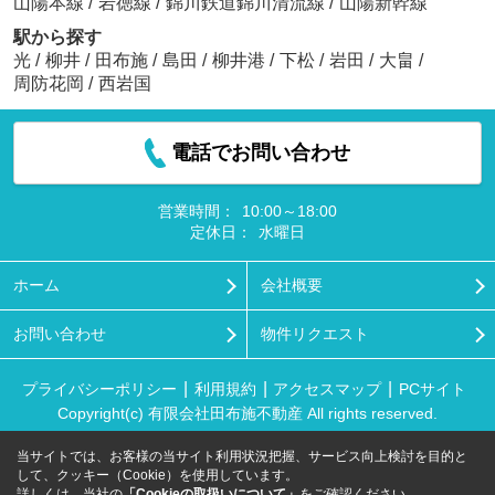
山陽本線
/
岩徳線
/
錦川鉄道錦川清流線
/
山陽新幹線
駅から探す
光
/
柳井
/
田布施
/
島田
/
柳井港
/
下松
/
岩田
/
大畠
/
周防花岡
/
西岩国
電話でお問い合わせ
営業時間：
10:00～18:00
定休日：
水曜日
ホーム
会社概要
お問い合わせ
物件リクエスト
プライバシーポリシー
利用規約
アクセスマップ
PCサイト
Copyright(c) 有限会社田布施不動産 All rights reserved.
当サイトでは、お客様の当サイト利用状況把握、サービス向上検討を目的と
して、クッキー（Cookie）を使用しています。
詳しくは、当社の
「Cookieの取扱いについて」
をご確認ください。