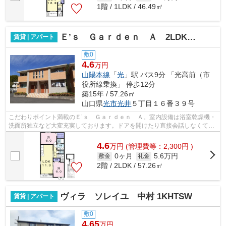
1階 / 1LDK / 46.49㎡
Ｅ’ｓ Ｇａｒｄｅｎ Ａ 2LDKHW
賃貸 | アパート
敷0
4.6
万円
山陽本線
「
光
」駅 バス9分 「光高前（市
役所線乗換」 停歩12分
築15年 / 57.26㎡
山口県
光市
光井
５丁目１６番３９号
こだわりポイント満載のＥ’ｓ Ｇａｒｄｅｎ Ａ。室内設備は浴室乾燥機・
洗面所独立など大変充実しております。ドアを開けたり直接会話しなくても
モニター越しに来訪者を確認できるモ...
4.6
万
円
(管理費等：2,300円 )
0ヶ月
5.6万円
敷金
礼金
2階 / 2LDK / 57.26㎡
ヴィラ ソレイユ 中村 1KHTSW
賃貸 | アパート
敷0
4.65
万円