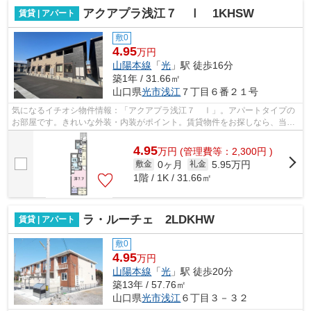
アクアプラ浅江７ Ⅰ 1KHSW
賃貸 | アパート
敷0
4.95
万円
山陽本線
「
光
」駅 徒歩16分
築1年 / 31.66㎡
山口県
光市
浅江
７丁目６番２１号
気になるイチオシ物件情報：「アクアプラ浅江７ Ⅰ」。アパートタイプの
お部屋です。きれいな外装・内装がポイント。賃貸物件をお探しなら、当社
にお任せ下さい。こだわりやニーズに合...
4.95
万
円
(管理費等：2,300円 )
0ヶ月
5.95万円
敷金
礼金
1階 / 1K / 31.66㎡
ラ・ルーチェ 2LDKHW
賃貸 | アパート
敷0
4.95
万円
山陽本線
「
光
」駅 徒歩20分
築13年 / 57.76㎡
山口県
光市
浅江
６丁目３－３２