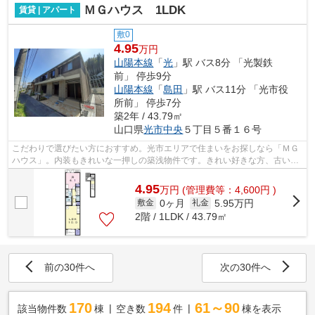
ＭＧハウス 1LDK
賃貸 | アパート
敷0
4.95
万円
山陽本線
「
光
」駅 バス8分 「光製鉄
前」 停歩9分
山陽本線
「
島田
」駅 バス11分 「光市役
所前」 停歩7分
築2年 / 43.79㎡
山口県
光市
中央
５丁目５番１６号
こだわりで選びたい方におすすめ。光市エリアで住まいをお探しなら「ＭＧ
ハウス」。内装もきれいな一押しの築浅物件です。きれい好きな方、古い物
件は苦手という方に。住みやすさが満...
4.95
万
円
(管理費等：4,600円 )
0ヶ月
5.95万円
敷金
礼金
2階 / 1LDK / 43.79㎡
前の30件へ
次の30件へ
170
194
61～90
該当物件数
棟
空き数
件
棟を表示