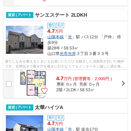
サンエステート 2LDKH
賃貸 | アパート
敷0
礼0
4.7
万円
山陽本線
「
光
」駅 バス12分 「戸仲」 停
歩9分
築28年 / 58.53㎡
山口県
光市
光井
３丁目３番３３号
身だしなみを整えるときにもお使いいただける独立した洗面所が付いた物件
です。玄関先まで覗き穴を覗きに行かなくてもインターホン越しに誰が来た
のかを確認できます。CATV受信環境が...
4.7
万
円
(管理費等：2,000円 )
0ヶ月
0ヶ月
敷金
礼金
2階 / 2LDK / 58.53㎡
太華ハイツA
賃貸 | アパート
敷0
礼0
4.7
万円
山陽本線
「
光
」駅 徒歩17分