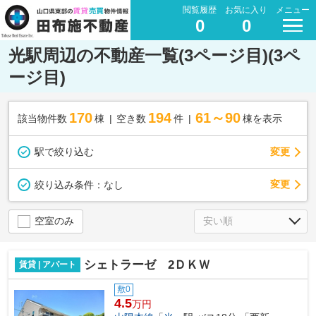
閲覧履歴
お気に入り
メニュー
0
0
光駅周辺の不動産一覧(3ページ目)(3ペ
ージ目)
170
194
61～90
該当物件数
棟
空き数
件
棟を表示
駅で絞り込む
変更
変更
絞り込み条件：
なし
空室のみ
シェトラーゼ 2ＤＫＷ
賃貸 | アパート
敷0
4.5
万円