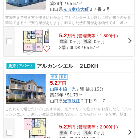
築28年 / 65.57㎡
山口県
光市
室積大町
２７番５号
玄関先まで覗き穴を覗きに行かなくてもインターホン越しに誰が来たのかを
確認できるので安心感があります。独立した洗面所がある物件です。暑い日
も寒い日も使えるエアコンが付いてお...
5.2
万
円
(管理費等：1,800円 )
0ヶ月
0ヶ月
敷金
礼金
2階 / 3LDK / 65.57㎡
アルカンシエル ２LDKH
賃貸 | アパート
敷0
礼0
5.2
万円
山陽本線
「
光
」駅 徒歩15分
築26年 / 51.79㎡
山口県
光市
浅江
２丁目９－７
こだわりで選びたい方におすすめ。光市エリアで住まいをお探しなら「アル
カンシエル」。新しい生活にお勧めなのが、こちらのアパートです。駅まで
徒歩15分に立地する物件です。ゆとり...
5.2
万
円
(管理費等：2,000円 )
0ヶ月
0ヶ月
敷金
礼金