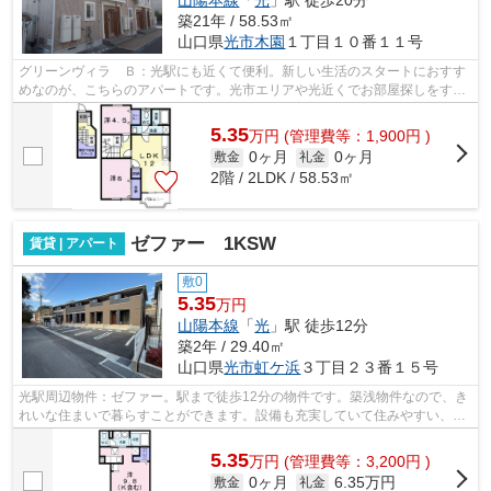
山陽本線
「
光
」駅 徒歩20分
築21年 / 58.53㎡
山口県
光市
木園
１丁目１０番１１号
グリーンヴィラ Ｂ：光駅にも近くて便利。新しい生活のスタートにおすす
めなのが、こちらのアパートです。光市エリアや光近くでお部屋探しをする
なら、当社にお任せ下さい。お客様の...
5.35
万
円
(管理費等：1,900円 )
0ヶ月
0ヶ月
敷金
礼金
2階 / 2LDK / 58.53㎡
ゼファー 1KSW
賃貸 | アパート
敷0
5.35
万円
山陽本線
「
光
」駅 徒歩12分
築2年 / 29.40㎡
山口県
光市
虹ケ浜
３丁目２３番１５号
光駅周辺物件：ゼファー。駅まで徒歩12分の物件です。築浅物件なので、き
れいな住まいで暮らすことができます。設備も充実していて住みやすい、魅
力が詰まったアパートです。当社から...
5.35
万
円
(管理費等：3,200円 )
0ヶ月
6.35万円
敷金
礼金