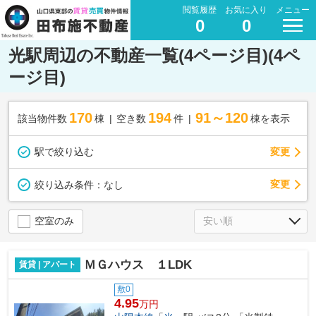
閲覧履歴
お気に入り
メニュー
0
0
光駅周辺の不動産一覧(4ページ目)(4ペ
ージ目)
170
194
91～120
該当物件数
棟
空き数
件
棟を表示
駅で絞り込む
変更
変更
絞り込み条件：
なし
空室のみ
ＭＧハウス １LDK
賃貸 | アパート
敷0
4.95
万円