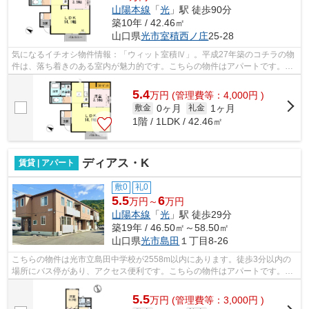
山陽本線
「
光
」駅 徒歩90分
築10年 / 42.46㎡
山口県
光市
室積西ノ庄
25-28
気になるイチオシ物件情報：「ウィット室積Ⅳ」。平成27年築のコチラの物
件は、落ち着きのある室内が魅力的です。こちらの物件はアパートです。光
市内の物件情報をお求めなら、お気軽に...
5.4
万
円
(管理費等：4,000円 )
0ヶ月
1ヶ月
敷金
礼金
1階 / 1LDK / 42.46㎡
ディアス・K
賃貸 | アパート
敷0
礼0
5.5
6
万円～
万円
山陽本線
「
光
」駅 徒歩29分
築19年 / 46.50㎡～58.50㎡
山口県
光市
島田
１丁目8-26
こちらの物件は光市立島田中学校が2558m以内にあります。徒歩3分以内の
場所にバス停があり、アクセス便利です。こちらの物件はアパートです。こ
ちらでは山陽本線光周辺に立地する物件...
5.5
万
円
(管理費等：3,000円 )