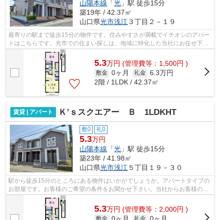
山陽本線
「
光
」駅 徒歩15分
築19年 / 42.37㎡
山口県
光市
浅江
３丁目２－１９
最寄りの駅まで徒歩15分の物件です。住みやすさが満載でイチオシのアパー
トはこちらです。光市での住まい探しは、地域に特化した当社にお任せ下さ
い！お客様のご希望に適した物件のご...
5.3
万
円
(管理費等：1,500円 )
0ヶ月
6.3万円
敷金
礼金
2階 / 1LDK / 42.37㎡
Ｋ’ｓスクエアー Ｂ 1LDKHT
賃貸 | アパート
敷0
礼0
5.3
万円
山陽本線
「
光
」駅 徒歩15分
築23年 / 41.98㎡
山口県
光市
浅江
５丁目１９－３０
駅から徒歩15分のところにある物件はいかがでしょうか。アパートタイプの
お部屋です。お客様のご希望の条件をお聞かせ下さい。当社からお客様のお
求めの条件に合った物件をご紹介させ...
5.3
万
円
(管理費等：2,000円 )
0ヶ月
0ヶ月
敷金
礼金