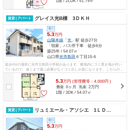
1階 / 2LDK / 51.79㎡
グレイス光B棟 3ＤＫＨ
賃貸 | アパート
敷0
5.3
万円
山陽本線
「
光
」駅 徒歩27分
「領家」バス停下車 徒歩6分
築25年 / 54.07㎡
山口県
光市
島田
６丁目15-6
徒歩4分の場所に光市立島田小学校があります。敷地内にゴミ置き場が付い
ているので、遠くまで運ぶ必要がなくゴミ出しが楽になります。こちらの物
件はアパートです。光市エリアの物件量...
5.3
万
円
(管理費等：4,000円 )
0ヶ月
2万円
敷金
礼金
1階 / 3DK / 54.07㎡
リュミエール・アソシエ 1ＬＤＫＨＴ
賃貸 | アパート
敷0
5.3
万円