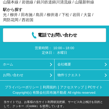
山陽本線
/
岩徳線
/
錦川鉄道錦川清流線
/
山陽新幹線
駅から探す
光
/
柳井
/
田布施
/
島田
/
柳井港
/
下松
/
岩田
/
大畠
/
周防花岡
/
西岩国
電話でお問い合わせ
営業時間：
10:00～18:00
定休日：
水曜日
ホーム
会社概要
お問い合わせ
物件リクエスト
プライバシーポリシー
利用規約
アクセスマップ
PCサイト
Copyright(c) 有限会社田布施不動産 All rights reserved.
当サイトでは、お客様の当サイト利用状況把握、サービス向上検討を目的と
して、クッキー（Cookie）を使用しています。