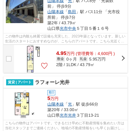
山陽本線
「
光
」駅 バス8分 「光製鉄
前」 停歩9分
山陽本線
「
島田
」駅 バス11分 「光市役
所前」 停歩7分
築2年 / 43.79㎡
山口県
光市
中央
５丁目５番１６号
この物件は内観も綺麗で設備も充実した、2023年築となっています。新しい
生活のスタートにおすすめなのが、こちらのアパートです。こちら光近くに
立地する賃貸住宅でなら、きっとあな...
4.95
万
円
(管理費等：4,600円 )
0ヶ月
5.95万円
敷金
礼金
2階 / 1LDK / 43.79㎡
ラフォーレ光井
賃貸 | アパート
敷0
5
万円
山陽本線
「
光
」駅 徒歩66分
築20年 / 33.00㎡
山口県
光市
光井
３丁目13-21
こちらの物件はアパートです。できるだけ早めに不動産情報を集めたい方は
当社スタッフまでご連絡ください。地域の不動産情報をいち早くお届けしま