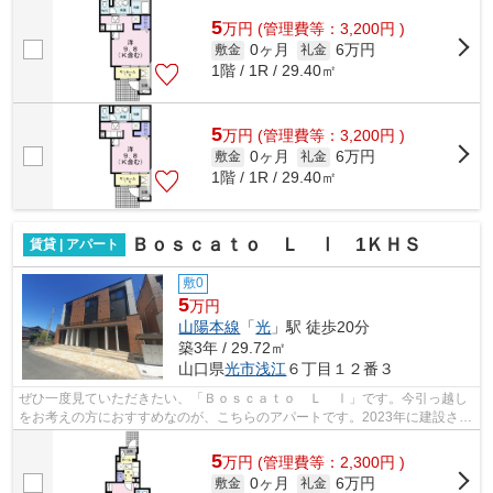
お部屋です。ご好評の新築物件、おす...
5
万
円
(管理費等：3,200円 )
0ヶ月
6万円
敷金
礼金
1階 / 1R / 29.40㎡
5
万
円
(管理費等：3,200円 )
0ヶ月
6万円
敷金
礼金
1階 / 1R / 29.40㎡
Ｂｏｓｃａｔｏ Ｌ Ⅰ 1ＫＨＳ
賃貸 | アパート
敷0
5
万円
山陽本線
「
光
」駅 徒歩20分
築3年 / 29.72㎡
山口県
光市
浅江
６丁目１２番３
ぜひ一度見ていただきたい、「Ｂｏｓｃａｔｏ Ｌ Ⅰ」です。今引っ越し
をお考えの方におすすめなのが、こちらのアパートです。2023年に建設され
た物件です。当社には光市エリアの賃貸...
5
万
円
(管理費等：2,300円 )
0ヶ月
6万円
敷金
礼金