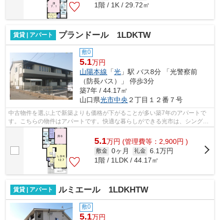
1階 / 1K / 29.72㎡
プランドール 1LDKTW
賃貸 | アパート
敷0
5.1
万円
山陽本線
「
光
」駅 バス8分 「光警察前
（防長バス）」 停歩3分
築7年 / 44.17㎡
山口県
光市
中央
２丁目１２番７号
中古物件を選ぶ上で新築よりも価格が下がることが多い築7年のアパートで
す。こちらの物件はアパートです。快適な暮らしができる光市は、シングル
からファミリー向けの物件が豊富にあり...
5.1
万
円
(管理費等：2,900円 )
0ヶ月
6.1万円
敷金
礼金
1階 / 1LDK / 44.17㎡
ルミエール 1LDKHTW
賃貸 | アパート
敷0
5.1
万円