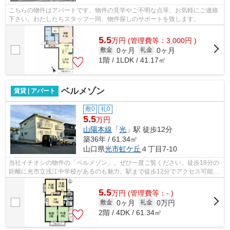
こちらの物件はアパートです。物件の見学やご不明な点等、お気軽にご連絡
下さい。わたしたちスタッフ一同、物件探しのサポートを致します。
5.5
万
円
(管理費等：3,000円 )
0ヶ月
0ヶ月
敷金
礼金
1階 / 1LDK / 41.17㎡
ベルメゾン
賃貸 | アパート
敷0
礼0
5.5
万円
山陽本線
「
光
」駅 徒歩12分
築36年 / 61.34㎡
山口県
光市
虹ケ丘
４丁目7-10
当社イチオシの物件の「ベルメゾン」。ぜひ一度ご覧ください。徒歩18分の
距離に光市立浅江中学校があるのも魅力。駅まで徒歩12分でアクセス可能な
物件です。こちらの物件はアパートで...
5.5
万
円
(管理費等：- )
0ヶ月
0万円
敷金
礼金
2階 / 4DK / 61.34㎡