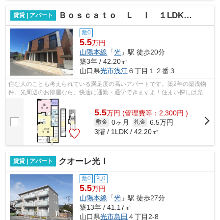
Ｂｏｓｃａｔｏ Ｌ Ⅰ １LDKHTW
賃貸 | アパート
敷0
5.5
万円
山陽本線
「
光
」駅 徒歩20分
築3年 / 42.20㎡
山口県
光市
浅江
６丁目１２番３
住む人のことも考えられている満足度の高いアパートです。築2年の築浅物
件。光周辺のお部屋なら、快適に通勤・通学できますよ！住まい探しは光市
に詳しい当社にお任せください。お電話...
5.5
万
円
(管理費等：2,300円 )
0ヶ月
6.5万円
敷金
礼金
3階 / 1LDK / 42.20㎡
クオーレ光Ⅰ
賃貸 | アパート
敷0
礼0
5.5
万円
山陽本線
「
光
」駅 徒歩27分
築13年 / 41.17㎡
山口県
光市
島田
４丁目2-8