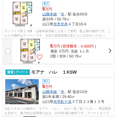
敷0
5
万円
山陽本線
「
光
」駅 徒歩65分
築33年 / 50.78㎡
山口県
光市
光井
４丁目10-6
サンライズ富士 A棟：山陽本線光駅にも近くて便利。最上階の物件です。こ
ちらの物件はアパートです。光市の賃貸情報は私どもにお任せください。山
陽本線光周辺の賃貸も種類豊富にござ...
5
万
円
(管理費等：4,500円 )
0万円
1ヶ月
敷金
礼金
2階 / 3DK / 50.78㎡
モアナ ハレ １KSW
賃貸 | アパート
敷0
5
万円
山陽本線
「
光
」駅 徒歩12分
築1年未満 / 29.40㎡
山口県
光市
虹ケ浜
３丁目２３番１２号
当社イチオシの物件の「モアナ ハレ」。ぜひ一度ご覧ください。周辺環境
も良好で、魅力的な住環境のある、2026年築の物件です。アパートタイプの