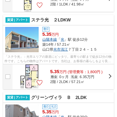
2階 / 1LDK / 41.98㎡
ステラ光 ２LDKW
賃貸 | アパート
敷0
5.35
万円
山陽本線
「
光
」駅 徒歩12分
築14年 / 57.21㎡
山口県
光市
浅江
７丁目２４－１５
「ステラ光」：光市エリアの新居にピッタリ。最寄りの駅まで徒歩12分の物
件です。こちらの物件はアパートです。当社は、お客様の暮らしをより良い
ものにするため、こだわりやニーズに...
5.35
万
円
(管理費等：1,800円 )
0ヶ月
6.35万円
敷金
礼金
2階 / 2LDK / 57.21㎡
グリーンヴィラ Ｂ 2LDK
賃貸 | アパート
敷0
礼0
5.35
万円