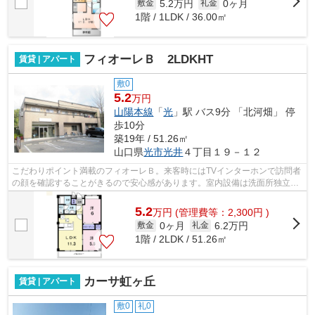
5.2万円
0ヶ月
敷金
礼金
1階 / 1LDK / 36.00㎡
フィオーレＢ 2LDKHT
賃貸 | アパート
敷0
5.2
万円
山陽本線
「
光
」駅 バス9分 「北河畑」 停
歩10分
築19年 / 51.26㎡
山口県
光市
光井
４丁目１９－１２
こだわりポイント満載のフィオーレＢ。来客時にはTVインターホンで訪問者
の顔を確認することがきるので安心感があります。室内設備は洗面所独立・
浴室乾燥機など大変充実しております...
5.2
万
円
(管理費等：2,300円 )
0ヶ月
6.2万円
敷金
礼金
1階 / 2LDK / 51.26㎡
カーサ虹ヶ丘
賃貸 | アパート
敷0
礼0