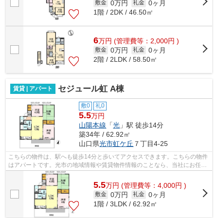
0万円
0ヶ月
敷金
礼金
1階 / 2DK / 46.50㎡
6
万
円
(管理費等：2,000円 )
0万円
0ヶ月
敷金
礼金
2階 / 2LDK / 58.50㎡
セジュール虹 A棟
賃貸 | アパート
敷0
礼0
5.5
万円
山陽本線
「
光
」駅 徒歩14分
築34年 / 62.92㎡
山口県
光市
虹ケ丘
７丁目4-25
こちらの物件は、駅へも徒歩14分と歩いてアクセスできます。こちらの物件
はアパートです。光市の地域情報や賃貸物件情報のことなら、当社にお任せ
下さい。当社は地域に特化しておりま...
5.5
万
円
(管理費等：4,000円 )
0万円
0ヶ月
敷金
礼金
1階 / 3LDK / 62.92㎡