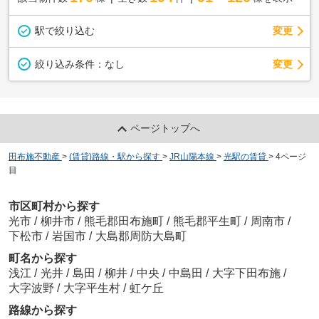
駅で絞り込む
変更
変更
絞り込み条件：
なし
ページトップへ
田布施不動産
>
(賃貸)路線・駅から探す
>
JR山陽本線
>
光駅の賃貸
>
4ページ
目
市区町村から探す
光市
/
柳井市
/
熊毛郡田布施町
/
熊毛郡平生町
/
周南市
/
下松市
/
岩国市
/
大島郡周防大島町
町名から探す
浅江
/
光井
/
島田
/
柳井
/
中央
/
中島田
/
大字下田布施
/
大字波野
/
大字平生村
/
虹ケ丘
路線から探す