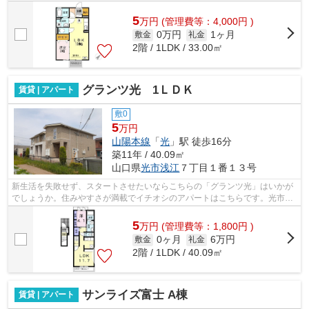
す。
5
万
円
(管理費等：4,000円 )
0万円
1ヶ月
敷金
礼金
2階 / 1LDK / 33.00㎡
グランツ光 1ＬＤＫ
賃貸 | アパート
敷0
5
万円
山陽本線
「
光
」駅 徒歩16分
築11年 / 40.09㎡
山口県
光市
浅江
７丁目１番１３号
新生活を失敗せず、スタートさせたいならこちらの「グランツ光」はいかが
でしょうか。住みやすさが満載でイチオシのアパートはこちらです。光市エ
リアや光周辺でのお部屋探しをサポー...
5
万
円
(管理費等：1,800円 )
0ヶ月
6万円
敷金
礼金
2階 / 1LDK / 40.09㎡
サンライズ富士 A棟
賃貸 | アパート