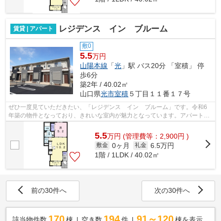
レジデンス イン ブルーム
賃貸 | アパート
敷0
5.5
万円
山陽本線
「
光
」駅 バス20分 「室積」 停
歩6分
築2年 / 40.02㎡
山口県
光市
室積
５丁目１１番１７号
ぜひ一度見ていただきたい、「レジデンス イン ブルーム」です。令和6
年築の物件となっており、きれいな室内が魅力となっています。アパートタ
イプのお部屋です。賃貸住宅をお探しな...
5.5
万
円
(管理費等：2,900円 )
0ヶ月
6.5万円
敷金
礼金
1階 / 1LDK / 40.02㎡
前の30件へ
次の30件へ
170
194
91～120
該当物件数
棟
空き数
件
棟を表示