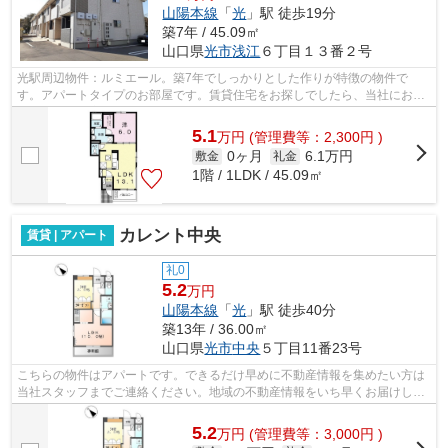
山陽本線
「
光
」駅 徒歩19分
築7年 / 45.09㎡
山口県
光市
浅江
６丁目１３番２号
光駅周辺物件：ルミエール。築7年でしっかりとした作りが特徴の物件で
す。アパートタイプのお部屋です。賃貸住宅をお探しでしたら、当社にお任
せ下さい！お客様に合わせた物件情報をご...
5.1
万
円
(管理費等：2,300円 )
0ヶ月
6.1万円
敷金
礼金
1階 / 1LDK / 45.09㎡
カレント中央
賃貸 | アパート
礼0
5.2
万円
山陽本線
「
光
」駅 徒歩40分
築13年 / 36.00㎡
山口県
光市
中央
５丁目11番23号
こちらの物件はアパートです。できるだけ早めに不動産情報を集めたい方は
当社スタッフまでご連絡ください。地域の不動産情報をいち早くお届けしま
す。
5.2
万
円
(管理費等：3,000円 )