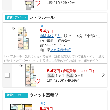
1階 / 1R / 29.40㎡
レ・フルール
賃貸 | アパート
礼0
5.4
万円
山陽本線
「
光
」駅 バス15分 「東部いこ
いの家前」 停歩2分
築15年 / 49.59㎡
山口県
光市
室積大町
レ・フルール：光駅にも近くて便利。設備も充実していて住みやすい、魅力
が詰まったアパートです。お客様のご希望の物件の条件をお聞かせくださ
い。その条件に合った物件を私たちスタ...
5.4
万
円
(管理費等：3,500円 )
1ヶ月
0ヶ月
敷金
礼金
1階 / 2LDK / 49.59㎡
ウィット室積Ⅳ
賃貸 | アパート
敷0
5.4
万円