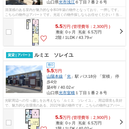
山口県
光市
浅江
６丁目７番２６号
清潔感のある室内が魅力的な令和3年築の物件となっており、一押しです。
こちらの物件はアパートです。光近くの物件探しならお任せください！当社
では、お客様のご希望条件にマッチした...
5.5
万
円
(管理費等：2,300円 )
0ヶ月
6.5万円
敷金
礼金
2階 / 1LDK / 43.79㎡
ルミエ ソレイユ
賃貸 | アパート
敷0
5.5
万円
山陽本線
「
光
」駅 バス18分 「室積」 停
歩4分
築4年 / 40.02㎡
山口県
光市
室積
１丁目１番２８号
光駅周辺への引っ越しをお考えなら「ルミエ ソレイユ」。周辺環境も良好
で、魅力的な住環境のある、2022年築の物件です。こちらの物件はアパート
です。賃貸住宅情報のことなら、多種...
5.5
万
円
(管理費等：2,900円 )
0ヶ月
6.5万円
敷金
礼金
1階 / 1LDK / 40.02㎡