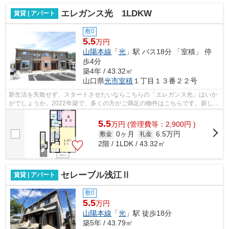
エレガンス光 1LDKW
賃貸 | アパート
敷0
5.5
万円
山陽本線
「
光
」駅 バス18分 「室積」 停
歩4分
築4年 / 43.32㎡
山口県
光市
室積
１丁目１３番２２号
新生活を失敗せず、スタートさせたいならこちらの「エレガンス光」はいか
がでしょうか。2022年築で、多くの方がご満足の物件はこちらです。新しい
生活にお勧めなのが、こちらのアパー...
5.5
万
円
(管理費等：2,900円 )
0ヶ月
6.5万円
敷金
礼金
2階 / 1LDK / 43.32㎡
セレーブル浅江Ⅱ
賃貸 | アパート
敷0
5.5
万円
山陽本線
「
光
」駅 徒歩18分
築5年 / 43.79㎡