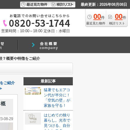
最終更新：2026年08月08日
00
00
件
件
最近見た物件
検討リスト
営業時間：10:00～18:00
定休日：水曜日
校？概要や特徴をご紹介
最新記事
をご紹介
≫
猛暑でもエアコ
ン代が半分に！
「空気の壁」が
？概
家族を守る！
はじめての独り
23-08-29
暮らし。光市で
見つける、自分