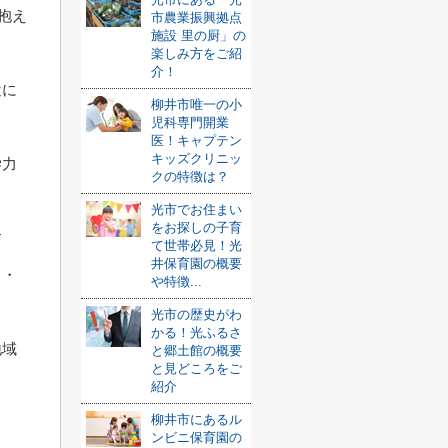
抱え
市農業振興拠点
施設 里の厨」の
楽しみ方をご紹
介！
近に
柳井市唯一の小
児科専門開業
医！キャプテン
キッズクリニッ
学力
クの特徴は？
光市でお住まい
をお探しの子育
す
て世帯必見！光
井保育園の概要
ィ・
や特徴...
光市の歴史がわ
かる！光ふるさ
地域
と郷土館の概要
と見どころをご
紹介
柳井市にあるル
ンビニ保育園の