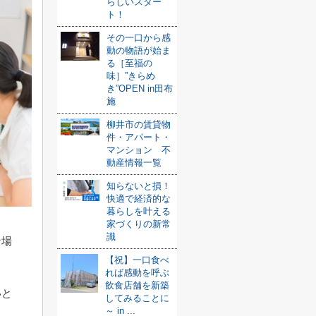
らしいスター
ト！
その一口から感
動の物語が始ま
る［至福の
味］”きらめ
き”OPEN in田布
施
柳井市の賃貸物
件・アパート・
マンション 不
動産情報一覧
知らないと損！
快適で経済的な
暮らしを叶える
家づくりの新常
識
な場
【祝】一口食べ
れば感動を呼ぶ
飲食店舗を新築
いと
してみることに
～ in ...