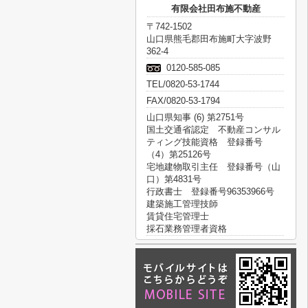
有限会社田布施不動産
〒742-1502
山口県熊毛郡田布施町大字波野
362-4
0120-585-085
TEL/0820-53-1744
FAX/0820-53-1794
山口県知事 (6) 第2751号
国土交通省認定 不動産コンサル
ティング技能資格 登録番号
（4）第25126号
宅地建物取引主任 登録番号（山
口）第4831号
行政書士 登録番号96353966号
建築施工管理技師
賃貸住宅管理士
採石業務管理者資格