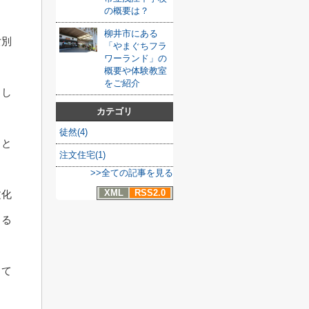
の概要は？
柳井市にある
女別
「やまぐちフラ
ワーランド」の
概要や体験教室
をご紹介
まし
カテゴリ
徒然(4)
こと
注文住宅(1)
>>全ての記事を見る
XML
RSS2.0
文化
きる
して