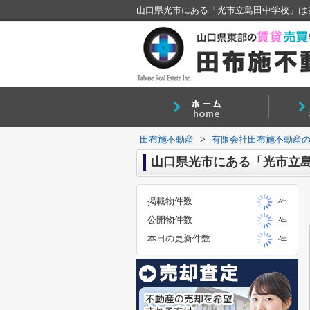
山口県光市にある「光市立島田中学校」は
田布施不動産
>
有限会社田布施不動産
山口県光市にある「光市立
掲載物件数
件
公開物件数
件
本日の更新件数
件