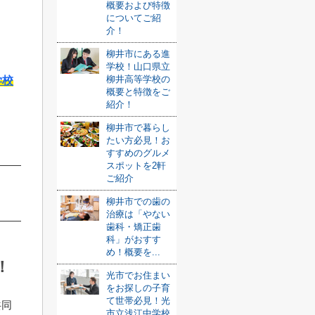
概要および特徴
についてご紹
介！
柳井市にある進
学校！山口県立
柳井高等学校の
学校
概要と特徴をご
紹介！
柳井市で暮らし
たい方必見！お
すすめのグルメ
スポットを2軒
ご紹介
柳井市での歯の
治療は「やない
歯科・矯正歯
科」がおすす
め！概要を...
！
光市でお住まい
をお探しの子育
て世帯必見！光
共同
市立浅江中学校