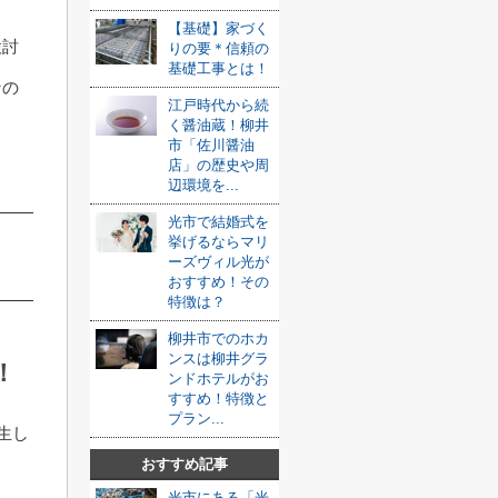
【基礎】家づく
検討
りの要＊信頼の
基礎工事とは！
なの
江戸時代から続
く醤油蔵！柳井
市「佐川醤油
店」の歴史や周
辺環境を...
光市で結婚式を
挙げるならマリ
ーズヴィル光が
おすすめ！その
特徴は？
柳井市でのホカ
ンスは柳井グラ
！
ンドホテルがお
すすめ！特徴と
プラン...
生し
おすすめ記事
光市にある「光