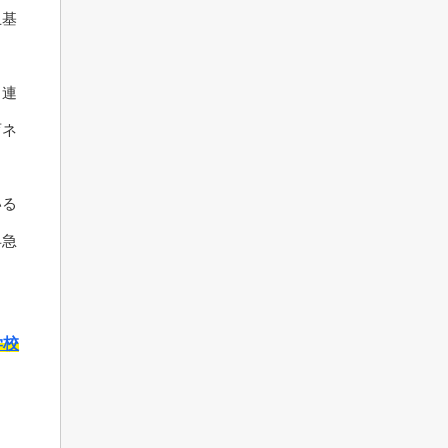
止基
も連
育ネ
いる
早急
学校