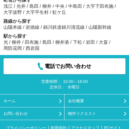
町名から探す
浅江
/
光井
/
島田
/
柳井
/
中央
/
中島田
/
大字下田布施
/
大字波野
/
大字平生村
/
虹ケ丘
路線から探す
山陽本線
/
岩徳線
/
錦川鉄道錦川清流線
/
山陽新幹線
駅から探す
光
/
柳井
/
田布施
/
島田
/
柳井港
/
下松
/
岩田
/
大畠
/
周防花岡
/
西岩国
電話でお問い合わせ
営業時間：
10:00～18:00
定休日：
水曜日
ホーム
会社概要
お問い合わせ
物件リクエスト
プライバシーポリシー
利用規約
アクセスマップ
PCサイト