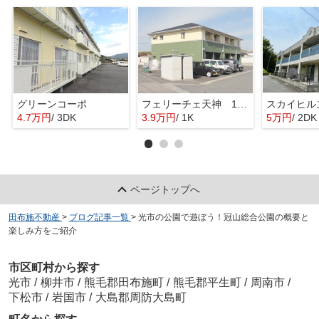
グリーンコーポ
フェリーチェ天神 1KO
スカイヒル
4.7万円
/ 3DK
3.9万円
/ 1K
5万円
/ 2DK
ページトップへ
田布施不動産
>
ブログ記事一覧
>
光市の公園で遊ぼう！冠山総合公園の概要と
楽しみ方をご紹介
市区町村から探す
光市
/
柳井市
/
熊毛郡田布施町
/
熊毛郡平生町
/
周南市
/
下松市
/
岩国市
/
大島郡周防大島町